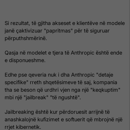
Si rezultat, të gjitha akseset e klientëve në modele
janë çaktivizuar "papritmas" për të siguruar
përputhshmërinë.
Qasja në modelet e tjera të Anthropic është ende
e disponueshme.
Edhe pse qeveria nuk i dha Anthropic "detaje
specifike" rreth shqetësimeve të saj, kompania
tha se beson që urdhri vjen nga një "keqkuptim"
mbi një "jailbreak" "të ngushtë".
Jailbreaking është kur përdoruesit arrijnë të
anashkalojnë kufizimet e softuerit që mbrojnë një
rrjet kibernetik.