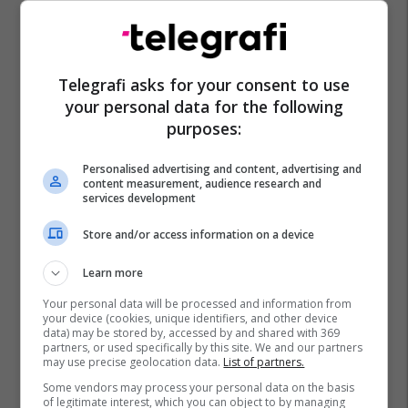
Telegrafi asks for your consent to use
Inteligjenca Artificiale
Anthropic
your personal data for the following
purposes:
Personalised advertising and content, advertising and
content measurement, audience research and
services development
Store and/or access information on a device
Learn more
Your personal data will be processed and information from
your device (cookies, unique identifiers, and other device
data) may be stored by, accessed by and shared with 369
partners, or used specifically by this site. We and our partners
may use precise geolocation data.
List of partners.
Some vendors may process your personal data on the basis
of legitimate interest, which you can object to by managing