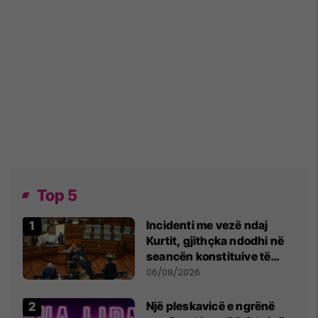
Top 5
Incidenti me vezë ndaj
Kurtit, gjithçka ndodhi në
seancën konstituive të
Kuvendit
06/08/2026
Një pleskavicë e ngrënë