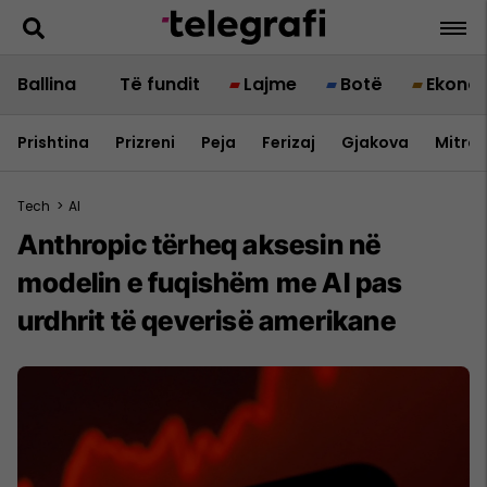
Ballina
Të fundit
Lajme
Botë
Ekono
Prishtina
Prizreni
Peja
Ferizaj
Gjakova
Mitrov
Tech
>
AI
Anthropic tërheq aksesin në
modelin e fuqishëm me Al pas
urdhrit të qeverisë amerikane