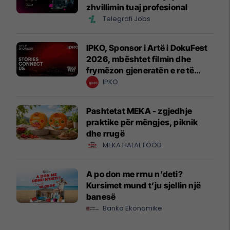
zhvillimin tuaj profesional
Telegrafi Jobs
IPKO, Sponsor i Artë i DokuFest
2026, mbështet filmin dhe
frymëzon gjeneratën e re të
krijuesve
IPKO
Pashtetat MEKA - zgjedhje
praktike për mëngjes, piknik
dhe rrugë
MEKA HALAL FOOD
A po don me rrnu n’deti?
Kursimet mund t’ju sjellin një
banesë
Banka Ekonomike