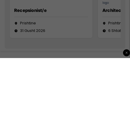
Recepsionist/e
Architect
Prishtine
Prishtinë
31 Gusht 2026
6 Shtator 2
×