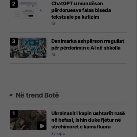
ChatGPT u mundëson
përdoruesve falas biseda
tekstuale pa kufizim
AI
Danimarka ashpërson rregullat
për përdorimin e Al në shkolla
AI
Në trend Botë
Ukrainasit i kapin ushtarët rusë
në befasi, ishin duke fjetur në
strehimoret e kamufluara
Evropa