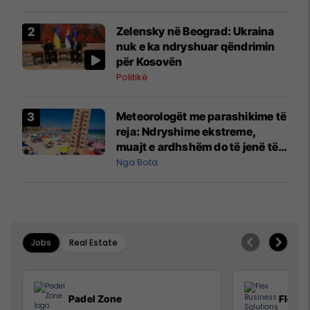
Zelensky në Beograd: Ukraina
nuk e ka ndryshuar qëndrimin
për Kosovën
Politikë
Meteorologët me parashikime të
reja: Ndryshime ekstreme,
muajt e ardhshëm do të jenë të
pazakontë
Nga Bota
Jobs
Real Estate
Padel Zone
Flex B