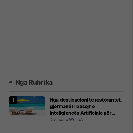
Nga Rubrika
Nga destinacioni te restorantet,
gjermanët i besojnë
Inteligjencës Artificiale për
pushimet
Deutsche Welle
AI