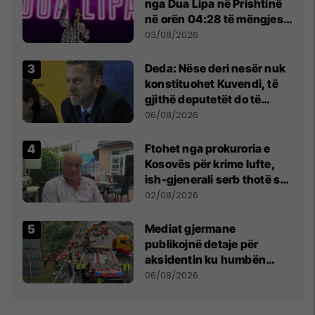
nga Dua Lipa në Prishtinë
në orën 04:28 të mëngjesit
- dhe bota digjitale serbe
03/08/2026
shpall gjendjen e luftës
Deda: Nëse deri nesër nuk
konstituohet Kuvendi, të
gjithë deputetët do të
bëjnë shkelje të rëndë
06/08/2026
kushtetuese
Ftohet nga prokuroria e
Kosovës për krime lufte,
ish-gjenerali serb thotë se
dikush e tradhtoi në
02/08/2026
Beograd
Mediat gjermane
publikojnë detaje për
aksidentin ku humbën
jetën tre mërgimtarë nga
06/08/2026
Komogllava e Ferizajt