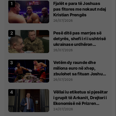
Fjalët e para të Joshuas
pas fitores me nokaut ndaj
Kristian Prengës
26/07/2026
Pesë ditë pas marrjes së
detyrës, shefi i ri i ushtrisë
ukrainase urdhëron
kontroll të madh
26/07/2026
Vetëm dy raunde dhe
miliona euro në xhep,
zbulohet sa fituan Joshua
e Prenga
26/07/2026
Vëllai iu etiketua si pjesëtar
i grupit të Arkanit, Drejtori i
Ekonomisë në Prizren
mohon pretendimet
24/07/2026