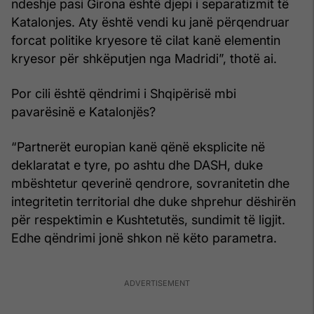
ndeshje pasi Girona është djepi i separatizmit të
Katalonjes. Aty është vendi ku janë përqendruar
forcat politike kryesore të cilat kanë elementin
kryesor për shkëputjen nga Madridi”, thotë ai.
Por cili është qëndrimi i Shqipërisë mbi
pavarësinë e Katalonjës?
“Partnerët europian kanë qënë eksplicite në
deklaratat e tyre, po ashtu dhe DASH, duke
mbështetur qeverinë qendrore, sovranitetin dhe
integritetin territorial dhe duke shprehur dëshirën
për respektimin e Kushtetutës, sundimit të ligjit.
Edhe qëndrimi jonë shkon në këto parametra.