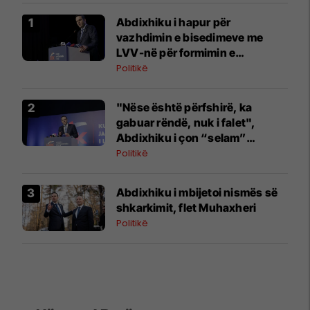
Abdixhiku i hapur për
vazhdimin e bisedimeve me
LVV-në për formimin e
institucioneve
Politikë
"Nëse është përfshirë, ka
gabuar rëndë, nuk i falet",
Abdixhiku i çon “selam”
Përparim Ramës
Politikë
Abdixhiku i mbijetoi nismës së
shkarkimit, flet Muhaxheri
Politikë