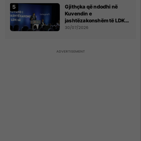
Gjithçka që ndodhi në
Kuvendin e
jashtëzakonshëm të LDK-
së
30/07/2026