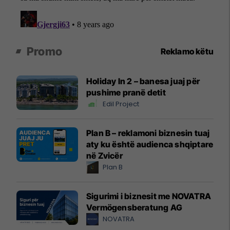
Promo
Reklamo këtu
Holiday In 2 – banesa juaj për
pushime pranë detit
Edil Project
Plan B – reklamoni biznesin tuaj
aty ku është audienca shqiptare
në Zvicër
Plan B
Sigurimi i biznesit me NOVATRA
Vermögensberatung AG
NOVATRA