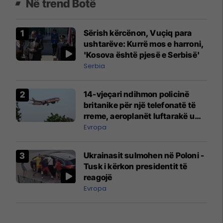
Në trend Botë
Sërish kërcënon, Vuçiq para
ushtarëve: Kurrë mos e harroni,
'Kosova është pjesë e Serbisë'
Serbia
14-vjeçari ndihmon policinë
britanike për një telefonatë të
rreme, aeroplanët luftarakë u
ngritën në ajër për të
Evropa
interceptuar fluturaken e Qatar
Airways që po shkonte drejt
Ukrainasit sulmohen në Poloni -
Mançesterit
Tusk i kërkon presidentit të
reagojë
Evropa