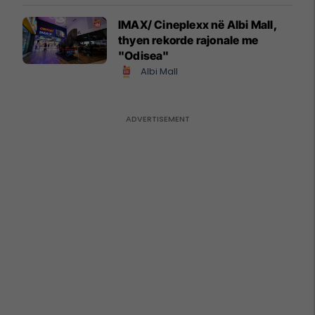
IMAX/ Cineplexx në Albi Mall,
thyen rekorde rajonale me
"Odisea"
Albi Mall