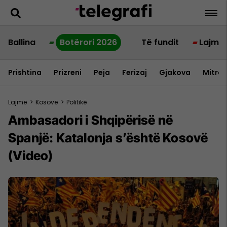
Ballina
Botërori 2026
Të fundit
Lajme
Prishtina
Prizreni
Peja
Ferizaj
Gjakova
Mitrov
Lajme
>
Kosove
>
Politikë
Ambasadori i Shqipërisë në
Spanjë: Katalonja s’është Kosovë
(Video)