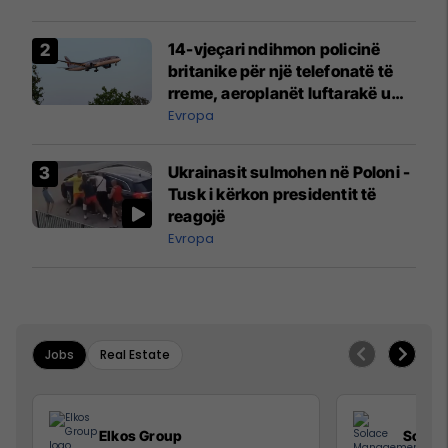
14-vjeçari ndihmon policinë
britanike për një telefonatë të
rreme, aeroplanët luftarakë u
ngritën në ajër për të
Evropa
interceptuar fluturaken e Qatar
Airways që po shkonte drejt
Ukrainasit sulmohen në Poloni -
Mançesterit
Tusk i kërkon presidentit të
reagojë
Evropa
Jobs
Real Estate
Elkos Group
Solac