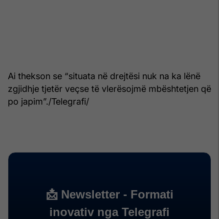
Ai thekson se “situata në drejtësi nuk na ka lënë
zgjidhje tjetër veçse të vlerësojmë mbështetjen që
po japim”./Telegrafi/