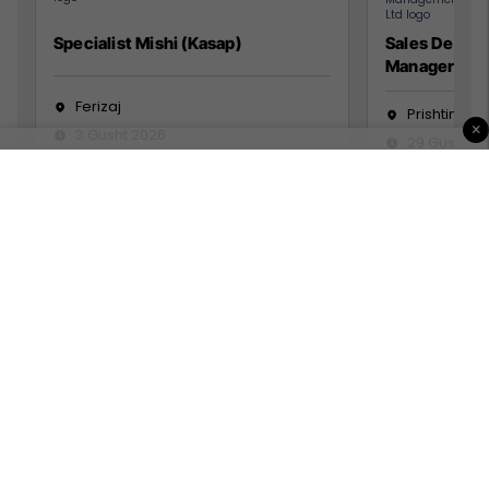
Specialist Mishi (Kasap)
Sales Devel
Manager
Ferizaj
Prishtinë
×
3 Gusht 2026
29 Gusht 2