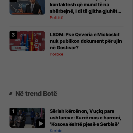
kontaktesh që mund të na
shërbejnë, i di të gjitha gjuhët
zyrtare të Belgjikës
Politikë
LSDM: Pse Qeveria e Mickoskit
nuk publikon dokument për ujin
në Gostivar?
Politikë
Në trend Botë
Sërish kërcënon, Vuçiq para
ushtarëve: Kurrë mos e harroni,
'Kosova është pjesë e Serbisë'
Serbia