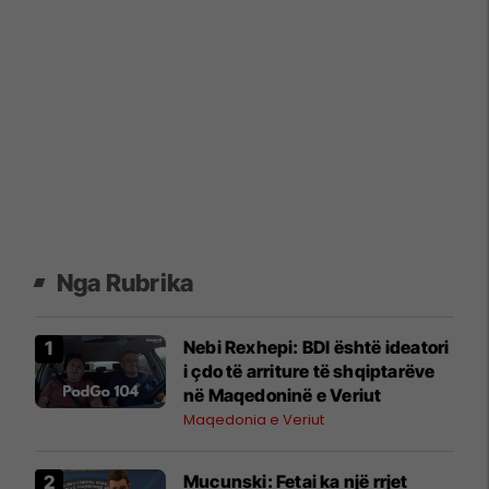
Nga Rubrika
Nebi Rexhepi: BDI është ideatori
i çdo të arriture të shqiptarëve
në Maqedoninë e Veriut
Maqedonia e Veriut
Mucunski: Fetai ka një rrjet