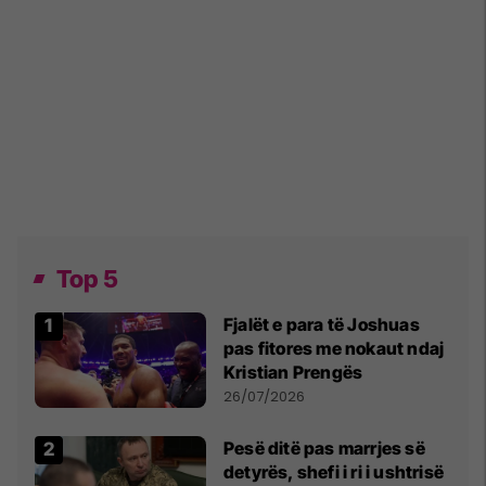
Top 5
Fjalët e para të Joshuas
pas fitores me nokaut ndaj
Kristian Prengës
26/07/2026
Pesë ditë pas marrjes së
detyrës, shefi i ri i ushtrisë