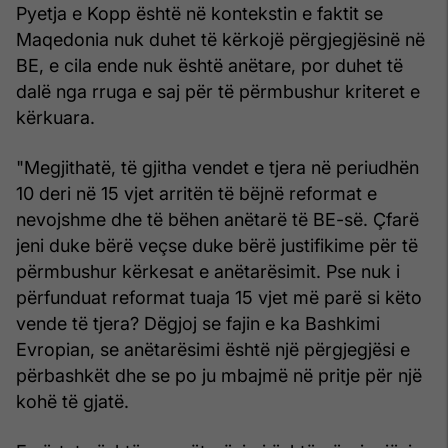
Pyetja e Kopp është në kontekstin e faktit se
Maqedonia nuk duhet të kërkojë përgjegjësinë në
BE, e cila ende nuk është anëtare, por duhet të
dalë nga rruga e saj për të përmbushur kriteret e
kërkuara.
"Megjithatë, të gjitha vendet e tjera në periudhën
10 deri në 15 vjet arritën të bëjnë reformat e
nevojshme dhe të bëhen anëtarë të BE-së. Çfarë
jeni duke bërë veçse duke bërë justifikime për të
përmbushur kërkesat e anëtarësimit. Pse nuk i
përfunduat reformat tuaja 15 vjet më parë si këto
vende të tjera? Dëgjoj se fajin e ka Bashkimi
Evropian, se anëtarësimi është një përgjegjësi e
përbashkët dhe se po ju mbajmë në pritje për një
kohë të gjatë.