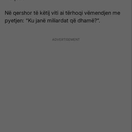
Në qershor të këtij viti ai tërhoqi vëmendjen me
pyetjen: “Ku janë miliardat që dhamë?”.