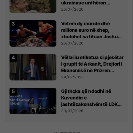
ukrainase urdhëron
kontroll të madh
26/07/2026
Vetëm dy raunde dhe
miliona euro në xhep,
zbulohet sa fituan Joshua
e Prenga
26/07/2026
Vëllai iu etiketua si pjesëtar
i grupit të Arkanit, Drejtori i
Ekonomisë në Prizren
mohon pretendimet
24/07/2026
Gjithçka që ndodhi në
Kuvendin e
jashtëzakonshëm të LDK-
së
30/07/2026