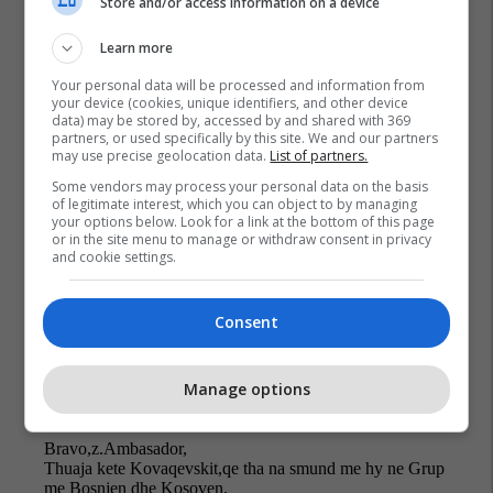
Store and/or access information on a device
Learn more
Your personal data will be processed and information from
your device (cookies, unique identifiers, and other device
data) may be stored by, accessed by and shared with 369
partners, or used specifically by this site. We and our partners
may use precise geolocation data.
List of partners.
Some vendors may process your personal data on the basis
Reformat Në Maqedoni
Maqedonia Në Nato Dhe Be
of legitimate interest, which you can object to by managing
Holanda
your options below. Look for a link at the bottom of this page
or in the site menu to manage or withdraw consent in privacy
and cookie settings.
Consent
Manage options