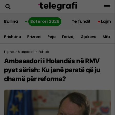
Ballina
Botërori 2026
Të fundit
Lajme
Prishtina
Prizreni
Peja
Ferizaj
Gjakova
Mitrov
Lajme
>
Maqedoni
>
Politikë
Ambasadori i Holandës në RMV
pyet sërish: Ku janë paratë që ju
dhamë për reforma?