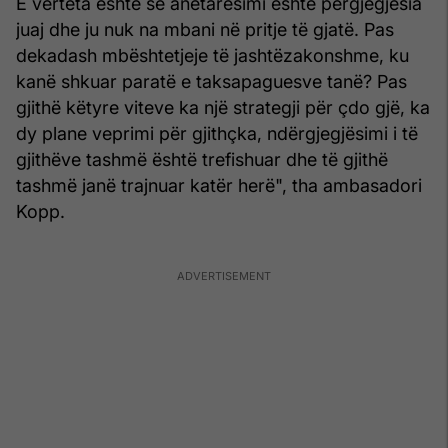
E vërteta është se anëtarësimi është përgjegjësia
juaj dhe ju nuk na mbani në pritje të gjatë. Pas
dekadash mbështetjeje të jashtëzakonshme, ku
kanë shkuar paratë e taksapaguesve tanë? Pas
gjithë këtyre viteve ka një strategji për çdo gjë, ka
dy plane veprimi për gjithçka, ndërgjegjësimi i të
gjithëve tashmë është trefishuar dhe të gjithë
tashmë janë trajnuar katër herë", tha ambasadori
Kopp.