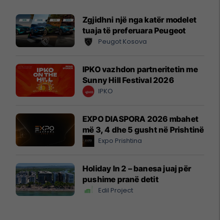
Zgjidhni një nga katër modelet
tuaja të preferuara Peugeot
Peugot Kosova
IPKO vazhdon partneritetin me
Sunny Hill Festival 2026
IPKO
EXPO DIASPORA 2026 mbahet
më 3, 4 dhe 5 gusht në Prishtinë
Expo Prishtina
Holiday In 2 – banesa juaj për
pushime pranë detit
Edil Project