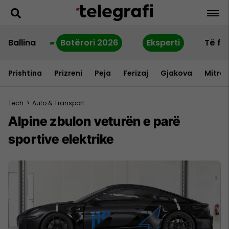
Ballina
Botërori 2026
Eksperti
Të fu
Prishtina
Prizreni
Peja
Ferizaj
Gjakova
Mitrov
Tech
>
Auto & Transport
Alpine zbulon veturën e parë
sportive elektrike