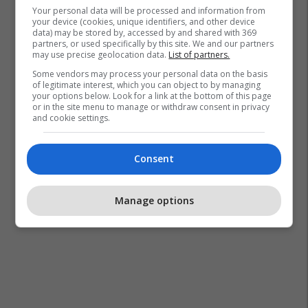
Alpine
Your personal data will be processed and information from
your device (cookies, unique identifiers, and other device
data) may be stored by, accessed by and shared with 369
partners, or used specifically by this site. We and our partners
may use precise geolocation data.
List of partners.
Some vendors may process your personal data on the basis
of legitimate interest, which you can object to by managing
your options below. Look for a link at the bottom of this page
or in the site menu to manage or withdraw consent in privacy
and cookie settings.
Consent
Manage options