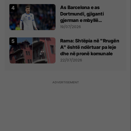
As Barcelona e as
Dortmundi, gjiganti
gjerman e mbyllë
marrëveshjen për Fisnik
19/07/2026
Asllanin
Rama: Shtëpia në "Rrugën
A" është ndërtuar pa leje
dhe në pronë komunale
22/07/2026