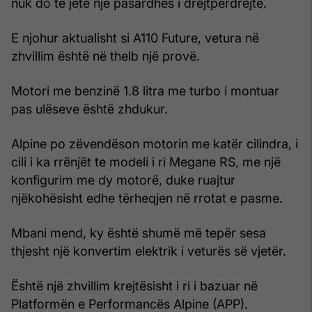
nuk do të jetë një pasardhës i drejtpërdrejtë.
E njohur aktualisht si A110 Future, vetura në
zhvillim është në thelb një provë.
Motori me benzinë 1.8 litra me turbo i montuar
pas ulëseve është zhdukur.
Alpine po zëvendëson motorin me katër cilindra, i
cili i ka rrënjët te modeli i ri Megane RS, me një
konfigurim me dy motorë, duke ruajtur
njëkohësisht edhe tërheqjen në rrotat e pasme.
Mbani mend, ky është shumë më tepër sesa
thjesht një konvertim elektrik i veturës së vjetër.
Është një zhvillim krejtësisht i ri i bazuar në
Platformën e Performancës Alpine (APP).