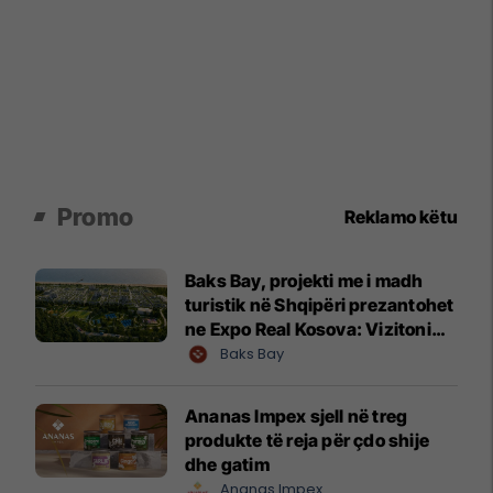
Promo
Reklamo këtu
Baks Bay, projekti me i madh
turistik në Shqipëri prezantohet
ne Expo Real Kosova: Vizitoni
shtandin dhe zbuloni
Baks Bay
mundësitë e investimit
Ananas Impex sjell në treg
produkte të reja për çdo shije
dhe gatim
Ananas Impex