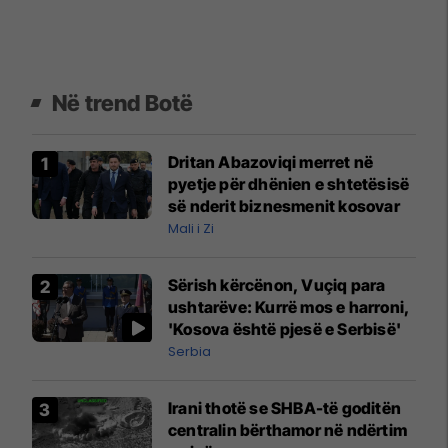
Në trend Botë
Dritan Abazoviqi merret në
pyetje për dhënien e shtetësisë
së nderit biznesmenit kosovar
Mali i Zi
Sërish kërcënon, Vuçiq para
ushtarëve: Kurrë mos e harroni,
'Kosova është pjesë e Serbisë'
Serbia
Irani thotë se SHBA-të goditën
centralin bërthamor në ndërtim