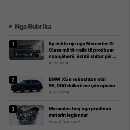
Nga Rubrika
Ky është një nga Mercedes G-
Class më të rrallë të prodhuar
ndonjëherë, është shitur për
143,000 dollarë
Auto Lajme
BMW X5 e re kushton mbi
95,000 dollarë me çdo opsion
Auto Lajme
Mercedes heq nga prodhimi
motorin legjendar
Auto & Transport