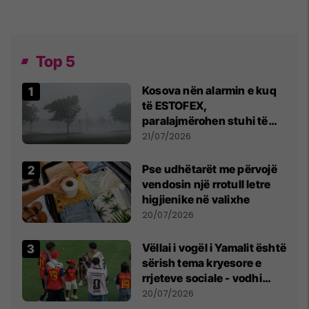
Top 5
Kosova nën alarmin e kuq
të ESTOFEX,
paralajmërohen stuhi të
fuqishme me breshër dhe
21/07/2026
erëra të forta
Pse udhëtarët me përvojë
vendosin një rrotull letre
higjienike në valixhe
20/07/2026
Vëllai i vogël i Yamalit është
sërish tema kryesore e
rrjeteve sociale - vodhi
vëmendjen pas finales së
20/07/2026
Kupës së Botës