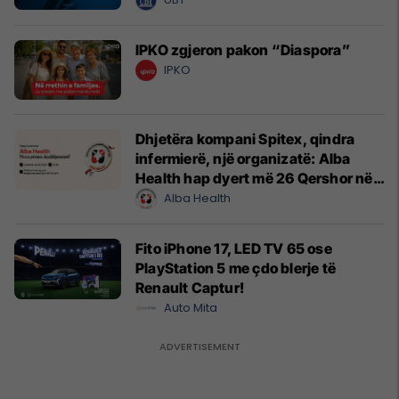
IPKO zgjeron pakon “Diaspora”
IPKO
Dhjetëra kompani Spitex, qindra
infermierë, një organizatë: Alba
Health hap dyert më 26 Qershor në
Cyrih
Alba Health
Fito iPhone 17, LED TV 65 ose
PlayStation 5 me çdo blerje të
Renault Captur!
Auto Mita