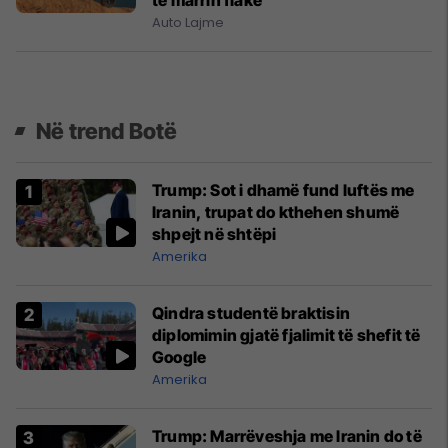
të marrin flakë
Auto Lajme
Në trend Botë
Trump: Sot i dhamë fund luftës me
Iranin, trupat do kthehen shumë
shpejt në shtëpi
Amerika
Qindra studentë braktisin
diplomimin gjatë fjalimit të shefit të
Google
Amerika
Trump: Marrëveshja me Iranin do të