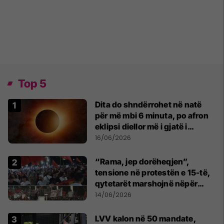
Top 5
Dita do shndërrohet në natë
për më mbi 6 minuta, po afron
eklipsi diellor më i gjatë i
shekullit të 21-të
16/06/2026
“Rama, jep dorëheqjen”,
tensione në protestën e 15-të,
qytetarët marshojnë nëpër
kryeqytet
14/06/2026
LVV kalon në 50 mandate,