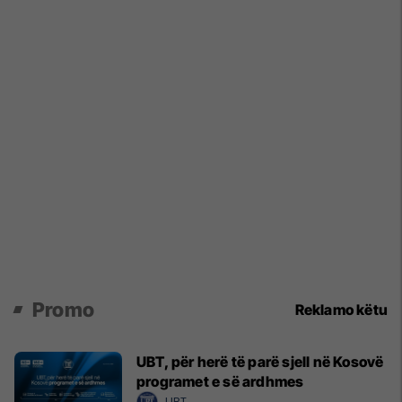
Promo
Reklamo këtu
UBT, për herë të parë sjell në Kosovë
programet e së ardhmes
UBT