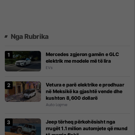
Nga Rubrika
Mercedes zgjeron gamën e GLC
elektrik me modele më të lira
EVs
Vetura e parë elektrike e prodhuar
në Meksikë ka gjashtë vende dhe
kushton 8,600 dollarë
Auto Lajme
Jeep tërheq përkohësisht nga
rrugët 1.1 milion automjete që mund