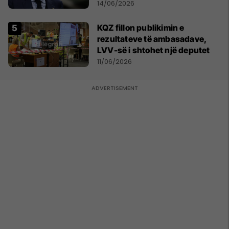
formacionin e gabuar
14/06/2026
KQZ fillon publikimin e
rezultateve të ambasadave,
LVV-së i shtohet një deputet
11/06/2026