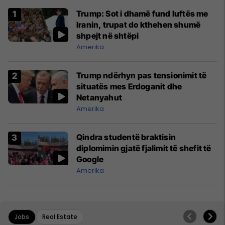
Trump: Sot i dhamë fund luftës me
Iranin, trupat do kthehen shumë
shpejt në shtëpi
Amerika
Trump ndërhyn pas tensionimit të
situatës mes Erdoganit dhe
Netanyahut
Amerika
Qindra studentë braktisin
diplomimin gjatë fjalimit të shefit të
Google
Amerika
Jobs
Real Estate