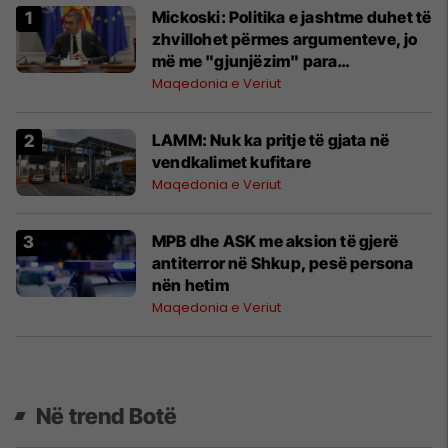
Mickoski: Politika e jashtme duhet të
zhvillohet përmes argumenteve, jo
më me "gjunjëzim" para
ndërkombëtarëve
Maqedonia e Veriut
LAMM: Nuk ka pritje të gjata në
vendkalimet kufitare
Maqedonia e Veriut
MPB dhe ASK me aksion të gjerë
antiterror në Shkup, pesë persona
nën hetim
Maqedonia e Veriut
Në trend Botë