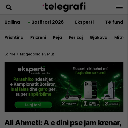
Ballina
Botërori 2026
Eksperti
Të fundit
Prishtina
Prizreni
Peja
Ferizaj
Gjakova
Mitrov
Lajme
>
Maqedonia e Veriut
Ali Ahmeti: A e dini pse jam krenar,