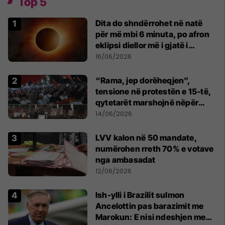
Top 5
Dita do shndërrohet në natë
për më mbi 6 minuta, po afron
eklipsi diellor më i gjatë i
shekullit të 21-të
16/06/2026
“Rama, jep dorëheqjen”,
tensione në protestën e 15-të,
qytetarët marshojnë nëpër
kryeqytet
14/06/2026
LVV kalon në 50 mandate,
numërohen rreth 70% e votave
nga ambasadat
12/06/2026
Ish-ylli i Brazilit sulmon
Ancelottin pas barazimit me
Marokun: E nisi ndeshjen me