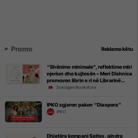
Promo
Reklamo këtu
“Shënime minimale”, reflektime mbi
njeriun dhe kujtesën – Meri Dishnica
promovon librin e ri në Librarinë
Dukagjini
Dukagjini Bookstore
IPKO zgjeron pakon “Diaspora”
IPKO
Dhjetëra kompani Spitex, qindra