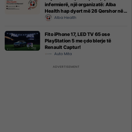
infermierë, një organizatë: Alba
Health hap dyert më 26 Qershor në
Cyrih
Alba Health
Fito iPhone 17, LED TV 65 ose
PlayStation 5 me çdo blerje të
Renault Captur!
Auto Mita