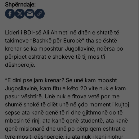
Lideri i BDI-së Ali Ahmeti në ditën e shtatë të
takimeve “Bashkë për Europë” tha se është
krenar se ka mposhtur Jugollavinë, ndërsa po
përpiqet eshtrat e shokëve të tij mos t’i
dëshpërojë.
“E dini pse jam krenar? Se unë kam mposht
Jugosllavinë, kam fitu e këto 20 vite nuk e kam
pasur vështirë. Unë nuk e fitova vetë por me
shumë shokë të cilët unë në çdo moment i kujtoj
sepse ata kanë qenë të ri dhe gjithmonë do të
mbesin të rinj, ata kanë qenë studentë, ata kanë
qenë misionarë dhe unë po përpiqem eshtrat e
tyre mos ti dëshpërojë, ju ata nuk i keni njohur