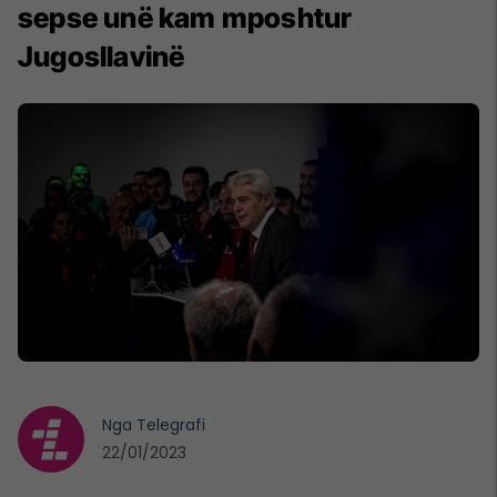
sepse unë kam mposhtur
Jugosllavinë
Nga
Telegrafi
22/01/2023