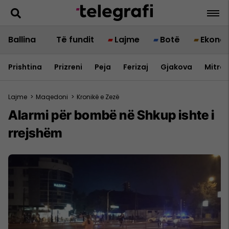
Ballina
Të fundit
Lajme
Botë
Ekono
Prishtina
Prizreni
Peja
Ferizaj
Gjakova
Mitrov
Lajme
>
Maqedoni
>
Kronikë e Zezë
Alarmi për bombë në Shkup ishte i
rrejshëm