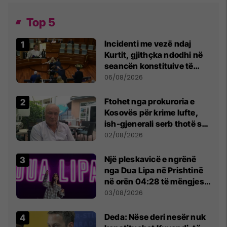
Top 5
Incidenti me vezë ndaj
Kurtit, gjithçka ndodhi në
seancën konstituive të
Kuvendit
06/08/2026
Ftohet nga prokuroria e
Kosovës për krime lufte,
ish-gjenerali serb thotë se
dikush e tradhtoi në
02/08/2026
Beograd
Një pleskavicë e ngrënë
nga Dua Lipa në Prishtinë
në orën 04:28 të mëngjesit
- dhe bota digjitale serbe
03/08/2026
shpall gjendjen e luftës
Deda: Nëse deri nesër nuk