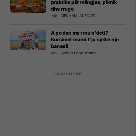
praktike për mëngjes, piknik
dhe rrugë
MEKA HALAL FOOD
A po don me rrnu n’deti?
Kursimet mund t’ju sjellin një
banesë
Banka Ekonomike