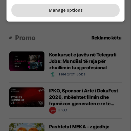
Manage options
Promo
Reklamo këtu
Konkurset e javës në Telegrafi
Jobs: Mundësi të reja për
zhvillimin tuaj profesional
Telegrafi Jobs
IPKO, Sponsor i Artë i DokuFest
2026, mbështet filmin dhe
frymëzon gjeneratën e re të
krijuesve
IPKO
Pashtetat MEKA - zgjedhje