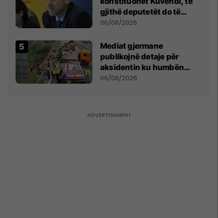
konstituohet Kuvendi, të
gjithë deputetët do të
bëjnë shkelje të rëndë
06/08/2026
kushtetuese
Mediat gjermane
publikojnë detaje për
aksidentin ku humbën
jetën tre mërgimtarë nga
06/08/2026
Komogllava e Ferizajt