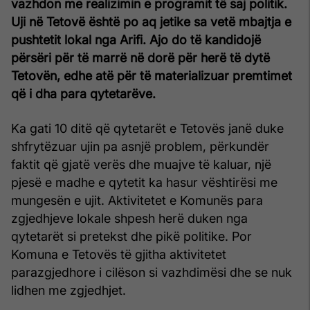
vazhdon me realizimin e programit të saj politik.
Uji në Tetovë është po aq jetike sa vetë mbajtja e
pushtetit lokal nga Arifi. Ajo do të kandidojë
përsëri për të marrë në dorë për herë të dytë
Tetovën, edhe atë për të materializuar premtimet
që i dha para qytetarëve.
Ka gati 10 ditë që qytetarët e Tetovës janë duke
shfrytëzuar ujin pa asnjë problem, përkundër
faktit që gjatë verës dhe muajve të kaluar, një
pjesë e madhe e qytetit ka hasur vështirësi me
mungesën e ujit. Aktivitetet e Komunës para
zgjedhjeve lokale shpesh herë duken nga
qytetarët si pretekst dhe pikë politike. Por
Komuna e Tetovës të gjitha aktivitetet
parazgjedhore i cilëson si vazhdimësi dhe se nuk
lidhen me zgjedhjet.