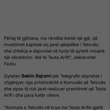
Përtej të gjithave, me rëndësi është një gjë, që
investimet kapitale siç janë ujësjellësi i Tetovës,
dhe zhbërja e deponisë në hyrje të qytetit mbajnë
një nënshkrim: Atë të Teuta Arifit", deklarohet
Fazliu.
Qytetari
Bekim Bajrami
për Telegrafin shprehet i
zhgënjyer nga pritshmëritë e Komunës së Tetovës
dhe sipas tij nuk janë realizuar premtimet që Teuta
Arifi i dha para katër viteve.
"Komuna e Tetovës në krye me Teuta Arifin gjatë