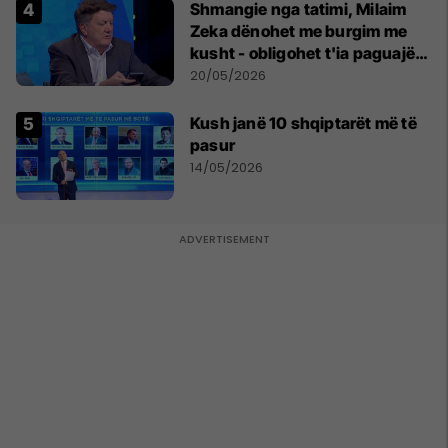
Shmangie nga tatimi, Milaim
Zeka dënohet me burgim me
kusht - obligohet t'ia paguajë
ATK-së 81 mijë euro
20/05/2026
Kush janë 10 shqiptarët më të
pasur
14/05/2026