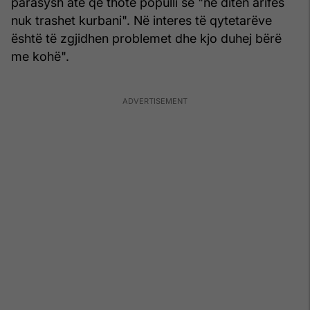
parasysh atë që thotë populli se "në ditën arifes
nuk trashet kurbani". Në interes të qytetarëve
është të zgjidhen problemet dhe kjo duhej bërë
me kohë".