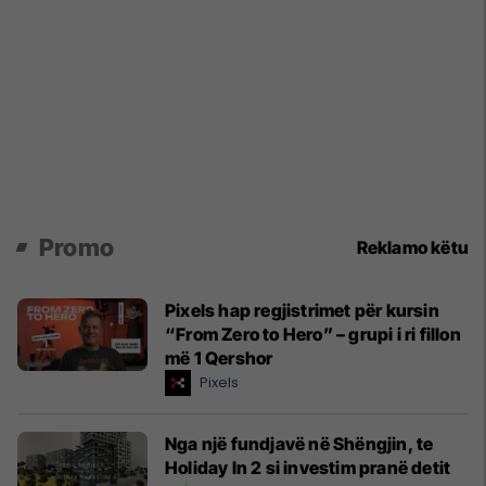
Promo
Reklamo këtu
Pixels hap regjistrimet për kursin
“From Zero to Hero” – grupi i ri fillon
më 1 Qershor
Pixels
Nga një fundjavë në Shëngjin, te
Holiday In 2 si investim pranë detit