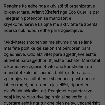
Reagime ka edhe nga aktivistë të organizatave
jo-qeveritare.
Arianit Xhaferi
nga Eco Guerilla për
Telegrafin potencon se mandatet e
kryekomunarëve kalojnë me aktivitete të zbehta,
ndërsa nuk ndodh edhe para zgjedhjeve.
"Aktivitetet shtohen sa më shumë dhe se janë
marifete politike që zakonisht përdoren para
zgjedhjeve. Çdo aktivitet para zgjedhjeve është
aktivitet parazgjedhor, thjeshtë fushatë. Mandatet
e komunave zgjasin 4 vite dhe kur shohim që
mandatet kalojnë shumë zbehtë, ndërsa para
zgjedhjeve asfaltohen e shënohen, pastrohen e
lahen rrugët, përurohet ujësjellësi, riparohen
pjesërisht shkollat, etj. Reagimet e qytetarëve
ndaj këtyre dukurive japin sinjal se vetëdija
qytetare është ngritur dhe bien në sy, veçanërisht