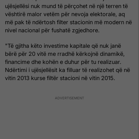
ujësjellësi nuk mund të përçohet në një terren të
vështirë malor vetëm për nevoja elektorale, aq
më pak të ndërtosh filter stacionin më modern në
nivel nacional për fushatë zgjedhore.
"Të gjitha këto investime kapitale që nuk janë
bërë për 20 vitë me rradhë kërkojnë dinamikë,
financime dhe kohën e duhur për tu realizuar.
Ndërtimi i ujësjellësit ka filluar të realizohet që në
vitin 2013 kurse filtër stacioni në vitin 2015.