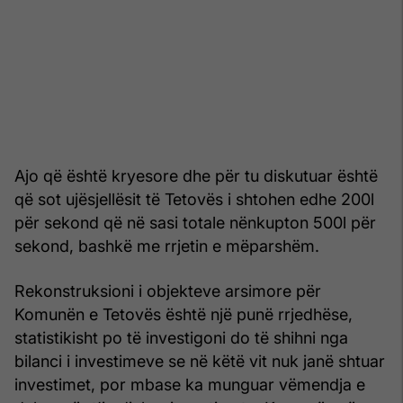
Ajo që është kryesore dhe për tu diskutuar është
që sot ujësjellësit të Tetovës i shtohen edhe 200l
për sekond që në sasi totale nënkupton 500l për
sekond, bashkë me rrjetin e mëparshëm.
Rekonstruksioni i objekteve arsimore për
Komunën e Tetovës është një punë rrjedhëse,
statistikisht po të investigoni do të shihni nga
bilanci i investimeve se në këtë vit nuk janë shtuar
investimet, por mbase ka munguar vëmendja e