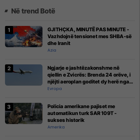
Në trend Botë
GJITHÇKA, MINUTË PAS MINUTE -
Vazhdojnë tensionet mes SHBA-së
dhe Iranit
Azia
Ngjarje e jashtëzakonshme në
qiellin e Zvicrës: Brenda 24 orëve, i
njëjti aeroplan goditet dy herë nga
rrufeja
Evropa
Policia amerikane pajiset me
automatikun turk SAR 109T -
sukses historik
Amerika