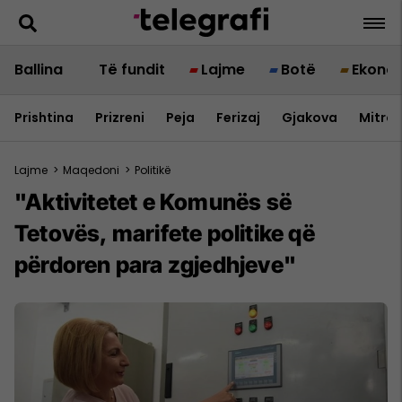
Ballina
Të fundit
Lajme
Botë
Ekono
Prishtina
Prizreni
Peja
Ferizaj
Gjakova
Mitrov
Lajme
>
Maqedoni
>
Politikë
"Aktivitetet e Komunës së
Tetovës, marifete politike që
përdoren para zgjedhjeve"