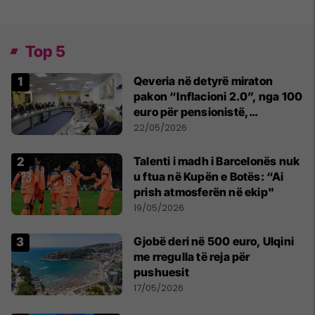
Top 5
Qeveria në detyrë miraton
pakon “Inflacioni 2.0”, nga 100
euro për pensionistë,
punëtorët privat, fëmijë dhe
22/05/2026
studentë
Talenti i madh i Barcelonës nuk
u ftua në Kupën e Botës: “Ai
prish atmosferën në ekip"
19/05/2026
Gjobë deri në 500 euro, Ulqini
me rregulla të reja për
pushuesit
17/05/2026