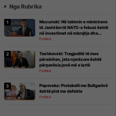
Nga Rubrika
Mucunski: Në takimin e ministrave
të Jashtëm të NATO-s fokusi është
në investimet në mbrojtje dhe
Ukrainën
Politikë
Toshkovski: Tragjeditë të mos
përsëriten, jeta njerëzore është
përparësia jonë më e lartë
Politikë
Popovska: Protokolli me Bullgarinë
është plot me defekte
Politikë