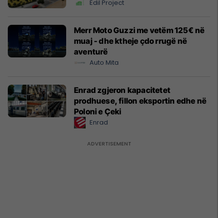
Edil Project
Merr Moto Guzzi me vetëm 125€ në
muaj - dhe ktheje çdo rrugë në
aventurë
Auto Mita
Enrad zgjeron kapacitetet
prodhuese, fillon eksportin edhe në
Poloni e Çeki
Enrad