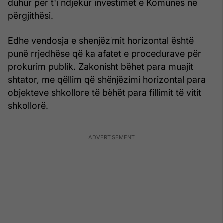
duhur për t'i ndjekur investimet e Komunës në
përgjithësi.
Edhe vendosja e shenjëzimit horizontal është
punë rrjedhëse që ka afatet e procedurave për
prokurim publik. Zakonisht bëhet para muajit
shtator, me qëllim që shënjëzimi horizontal para
objekteve shkollore të bëhët para fillimit të vitit
shkollorë.