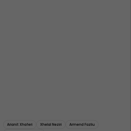
Arianit Xhaferi
Xhelal Neziri
Armend Fazliu