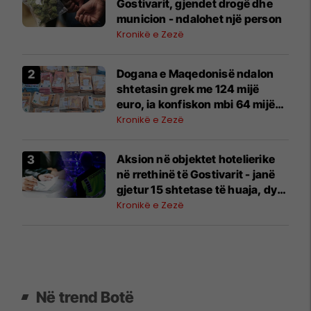
Gostivarit, gjendet drogë dhe
municion - ndalohet një person
Kronikë e Zezë
Dogana e Maqedonisë ndalon
shtetasin grek me 124 mijë
euro, ia konfiskon mbi 64 mijë
euro
Kronikë e Zezë
Aksion në objektet hotelierike
në rrethinë të Gostivarit - janë
gjetur 15 shtetase të huaja, dy
persona përfundojnë në pranga
Kronikë e Zezë
Në trend Botë