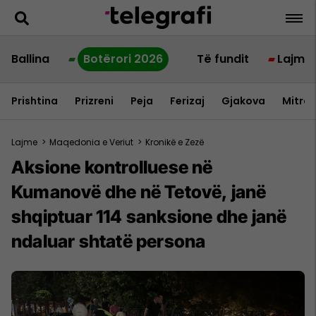
Ballina
Botërori 2026
Të fundit
Lajme
Prishtina
Prizreni
Peja
Ferizaj
Gjakova
Mitrov
Lajme
>
Maqedonia e Veriut
>
Kronikë e Zezë
Aksione kontrolluese në
Kumanovë dhe në Tetovë, janë
shqiptuar 114 sanksione dhe janë
ndaluar shtatë persona