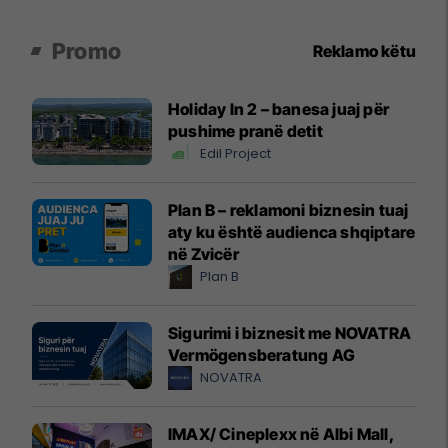
Promo
Reklamo këtu
Holiday In 2 – banesa juaj për
pushime pranë detit
Edil Project
Plan B – reklamoni biznesin tuaj
aty ku është audienca shqiptare
në Zvicër
Plan B
Sigurimi i biznesit me NOVATRA
Vermögensberatung AG
NOVATRA
IMAX/ Cineplexx në Albi Mall,