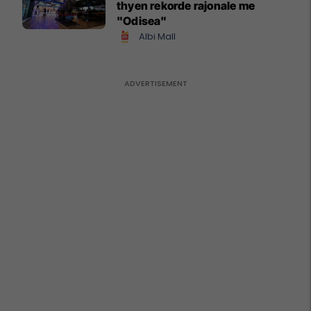
thyen rekorde rajonale me
"Odisea"
Albi Mall