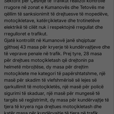
Sektorit për Çështje të Trafikut realizoi kontrolle
rrugore në zonat e Kumanovës dhe Tetovës me
qëllim të sanksionimit të drejtuesve të mopedëve,
motoçikletave, katërçikletave dhe trotinetëve
elektrikë të cilët nuk i respektojnë rregullat dhe
rregulloret e trafikut.
Gjatë kontrollit në Kumanovë janë shqiptuar
gjithsej 43 masa për kryerje të kundërvajtjeve dhe
të veprave penale në trafik. Prej tyre, 28 masa
për drejtues motoçikletash që drejtonin pa
helmetë mbrojtëse, dy masa për drejtim
motoçiklete me kategori të papërshtatshme, një
masë për skadim të vlefshmërisë së lejes së
qarkullimit të motoçikletës, një masë për policë
sigurimi të skaduar, një masë për mungesë të
targës së regjistrimit, dy masa për kundërvajtje të
tjera të kryera nga drejtues motoçikletash dhe
katër masa për kundërvajtje të tjera në trafik.