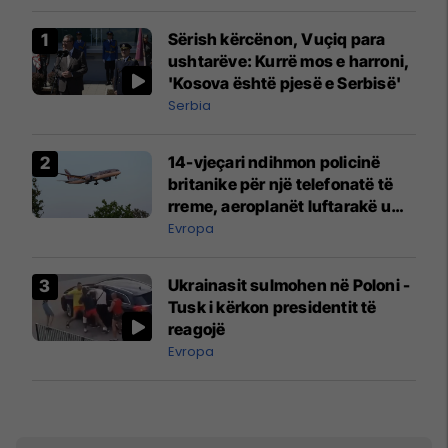
Sërish kërcënon, Vuçiq para
ushtarëve: Kurrë mos e harroni,
'Kosova është pjesë e Serbisë'
Serbia
14-vjeçari ndihmon policinë
britanike për një telefonatë të
rreme, aeroplanët luftarakë u
ngritën në ajër për të
Evropa
interceptuar fluturaken e Qatar
Airways që po shkonte drejt
Ukrainasit sulmohen në Poloni -
Mançesterit
Tusk i kërkon presidentit të
reagojë
Evropa