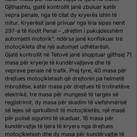
Gjithashtu, gjatë kontrollit janë zbuluar katër
vepra penale, nga të cilat dy kryerës ishin të
mitur. Kryerësit janë privuar nga liria sipas nenit
297-a të Kodit Penal – „drejtim i pakujdesshëm
automjetit motorik“, ndërsa janë konfiskuar tre
motoçikleta dhe një automjet udhëtarësh.
Gjatë kontrollit në Tetovë janë shqiptuar gjithsej 71
masa për kryerje të kundërvajtjeve dhe të
veprave penale në trafik. Prej tyre, 40 masa për
drejtues motoçikletash që drejtonin pa helmetë
mbrojtëse, katër masa për drejtues të trotinetëve
elektrikë, tre masa për mungesë të targës së
regjistrimit, dy masa për skadim të vlefshmërisë
së lejes së qarkullimit të motoçikletës, një masë
për polisë sigurimi të skaduar, 16 masa për
kundërvajtje të tjera të kryera nga drejtues
motoçikletash dhe dy masa për kundërvajtje të