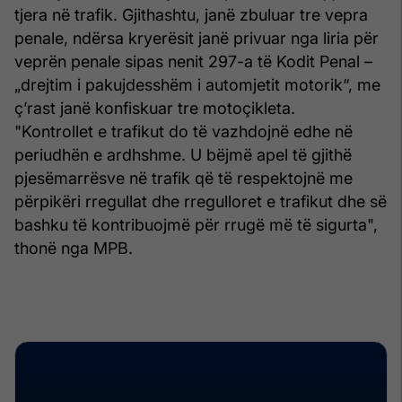
tjera në trafik. Gjithashtu, janë zbuluar tre vepra
penale, ndërsa kryerësit janë privuar nga liria për
veprën penale sipas nenit 297-a të Kodit Penal –
„drejtim i pakujdesshëm i automjetit motorik“, me
ç’rast janë konfiskuar tre motoçikleta.
"Kontrollet e trafikut do të vazhdojnë edhe në
periudhën e ardhshme. U bëjmë apel të gjithë
pjesëmarrësve në trafik që të respektojnë me
përpikëri rregullat dhe rregulloret e trafikut dhe së
bashku të kontribuojmë për rrugë më të sigurta",
thonë nga MPB.