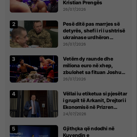
Kristian Prengës
26/07/2026
Pesë ditë pas marrjes së
detyrës, shefi i ri i ushtrisë
ukrainase urdhëron
kontroll të madh
26/07/2026
Vetëm dy raunde dhe
miliona euro në xhep,
zbulohet sa fituan Joshua
e Prenga
26/07/2026
Vëllai iu etiketua si pjesëtar
i grupit të Arkanit, Drejtori i
Ekonomisë në Prizren
mohon pretendimet
24/07/2026
Gjithçka që ndodhi në
Kuvendin e