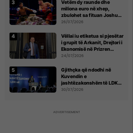
Vetëm dy raunde dhe
miliona euro në xhep,
zbulohet sa fituan Joshua
e Prenga
26/07/2026
Vëllai iu etiketua si pjesëtar
i grupit të Arkanit, Drejtori i
Ekonomisë në Prizren
mohon pretendimet
24/07/2026
Gjithçka që ndodhi në
Kuvendin e
jashtëzakonshëm të LDK-
së
30/07/2026