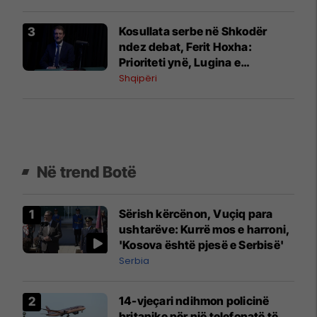
Kosullata serbe në Shkodër
ndez debat, Ferit Hoxha:
Prioriteti ynë, Lugina e
Preshevës
Shqipëri
Në trend Botë
Sërish kërcënon, Vuçiq para
ushtarëve: Kurrë mos e harroni,
'Kosova është pjesë e Serbisë'
Serbia
14-vjeçari ndihmon policinë
britanike për një telefonatë të