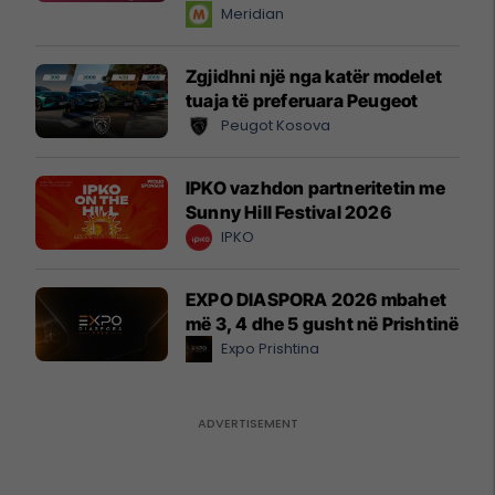
instant!
Meridian
Zgjidhni një nga katër modelet
tuaja të preferuara Peugeot
Peugot Kosova
IPKO vazhdon partneritetin me
Sunny Hill Festival 2026
IPKO
EXPO DIASPORA 2026 mbahet
më 3, 4 dhe 5 gusht në Prishtinë
Expo Prishtina