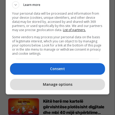
Learn more
Your personal data will be processed and information from
your device (cookies, unique identifiers, and other device
data) may be stored by, accessed by and shared with 369
partners, or used specifically by this site. We and our partners
may use precise geolocation data.
List of partners.
Some vendors may process your personal data on the basis
of legitimate interest, which you can object to by managing
your options below. Look for a link at the bottom of this page
or in the site menu to manage or withdraw consent in privacy
and cookie settings.
Consent
Manage options
Promo
Reklamo këtu
Këtë herë me kartelë
gërvishtëse plotësisht digjitale
dhe mbi 40 mijë shpërblime