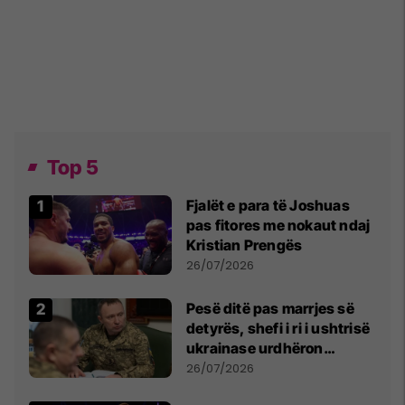
Top 5
Fjalët e para të Joshuas
pas fitores me nokaut ndaj
Kristian Prengës
26/07/2026
Pesë ditë pas marrjes së
detyrës, shefi i ri i ushtrisë
ukrainase urdhëron
kontroll të madh
26/07/2026