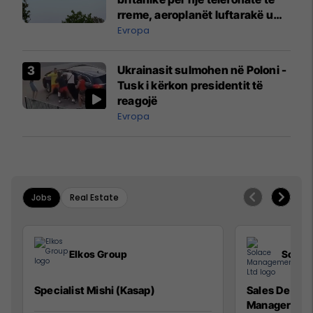
rreme, aeroplanët luftarakë u
ngritën në ajër për të
Evropa
interceptuar fluturaken e Qatar
Airways që po shkonte drejt
Ukrainasit sulmohen në Poloni -
Mançesterit
Tusk i kërkon presidentit të
reagojë
Evropa
Jobs
Real Estate
Elkos Group
Solac
Specialist Mishi (Kasap)
Sales Devel
Manager