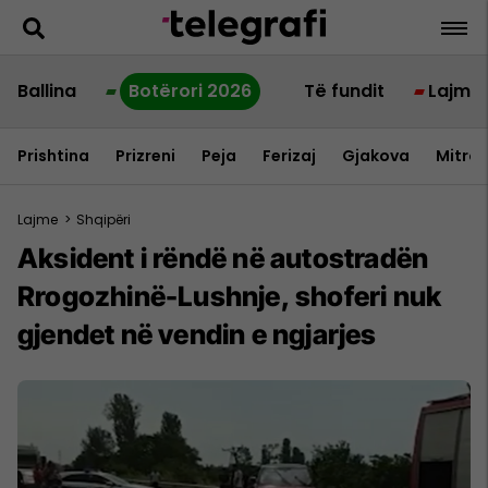
Ballina
Botërori 2026
Të fundit
Lajme
Prishtina
Prizreni
Peja
Ferizaj
Gjakova
Mitrov
Lajme
>
Shqipëri
Aksident i rëndë në autostradën
Rrogozhinë-Lushnje, shoferi nuk
gjendet në vendin e ngjarjes