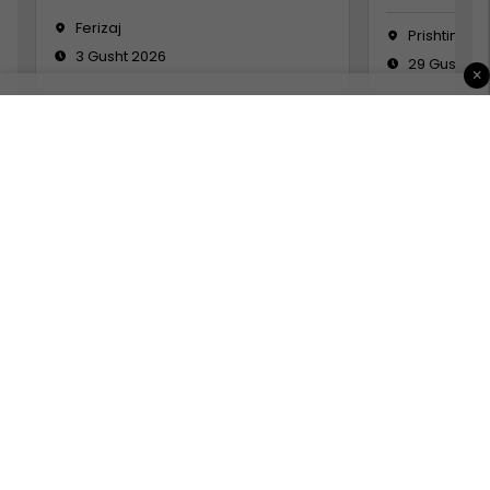
Ferizaj
Prishtinë
3 Gusht 2026
29 Gusht 2
×