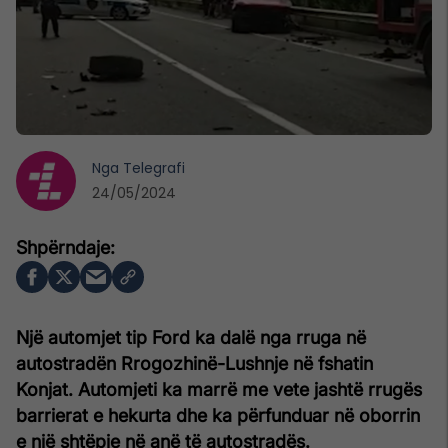
Nga
Telegrafi
24/05/2024
Një automjet tip Ford ka dalë nga rruga në
autostradën Rrogozhinë-Lushnje në fshatin
Konjat. Automjeti ka marrë me vete jashtë rrugës
barrierat e hekurta dhe ka përfunduar në oborrin
e një shtëpie në anë të autostradës.