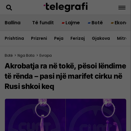
Ballina
Të fundit
Lajme
Botë
Ekono
Prishtina
Prizreni
Peja
Ferizaj
Gjakova
Mitrov
Botë
>
Nga Bota
>
Evropa
Akrobatja ra në tokë, pësoi lëndime
të rënda – pasi një marifet cirku në
Rusi shkoi keq