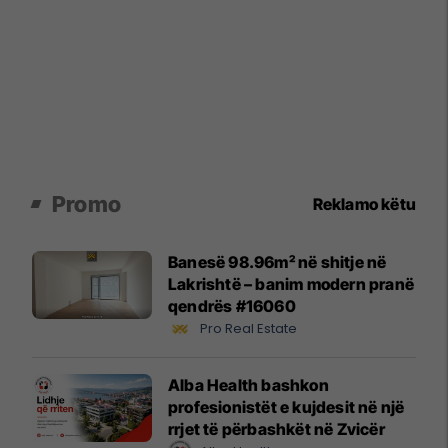
Promo
Reklamo këtu
Banesë 98.96m² në shitje në
Lakrishtë – banim modern pranë
qendrës #16060
Pro Real Estate
Alba Health bashkon
profesionistët e kujdesit në një
rrjet të përbashkët në Zvicër