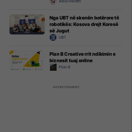
Alba Health
Nga UBT në skenën botërore të
robotikës: Kosova drejt Koresë
së Jugut
UBT
Plan B Creative rrit ndikimin e
biznesit tuaj online
Plan B