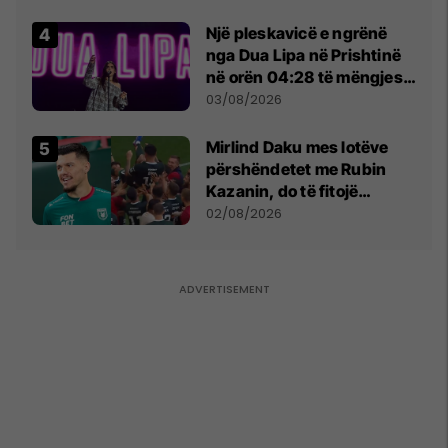
tribunat
Një pleskavicë e ngrënë
nga Dua Lipa në Prishtinë
në orën 04:28 të mëngjesit
- dhe bota digjitale serbe
03/08/2026
shpall gjendjen e luftës
Mirlind Daku mes lotëve
përshëndetet me Rubin
Kazanin, do të fitojë
miliona te Spartak Moska
02/08/2026