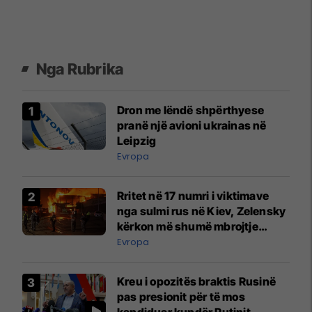
Nga Rubrika
Dron me lëndë shpërthyese
pranë një avioni ukrainas në
Leipzig
Evropa
Rritet në 17 numri i viktimave
nga sulmi rus në Kiev, Zelensky
kërkon më shumë mbrojtje
ajrore
Evropa
Kreu i opozitës braktis Rusinë
pas presionit për të mos