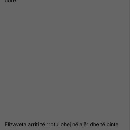
dorë.
Elizaveta arriti të rrotullohej në ajër dhe të binte