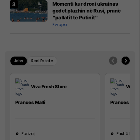
Momenti kur droni ukrainas
godet plazhin në Rusi, pranë
"pallatit të Putinit"
Evropa
Jobs
Real Estate
Viva Fresh Store
Viva F
Pranues Malli
Pranues mall
Ferizaj
Fushë Koso