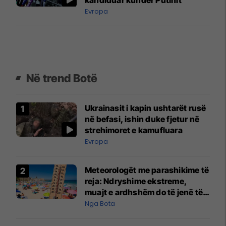
kandiduar kundër Putinit
Evropa
Në trend Botë
Ukrainasit i kapin ushtarët rusë
në befasi, ishin duke fjetur në
strehimoret e kamufluara
Evropa
Meteorologët me parashikime të
reja: Ndryshime ekstreme,
muajt e ardhshëm do të jenë të
pazakontë
Nga Bota