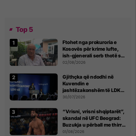
Top 5
Ftohet nga prokuroria e
Kosovës për krime lufte,
ish-gjenerali serb thotë se
dikush e tradhtoi në
02/08/2026
Beograd
Gjithçka që ndodhi në
Kuvendin e
jashtëzakonshëm të LDK-
së
30/07/2026
“Vrisni, vrisni shqiptarët”,
skandal në UFC Beograd:
Buzukja u përball me thirrje
anti-shqiptare nga
01/08/2026