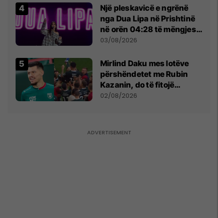
Një pleskavicë e ngrënë
nga Dua Lipa në Prishtinë
në orën 04:28 të mëngjesit
- dhe bota digjitale serbe
03/08/2026
shpall gjendjen e luftës
Mirlind Daku mes lotëve
përshëndetet me Rubin
Kazanin, do të fitojë
miliona te Spartak Moska
02/08/2026