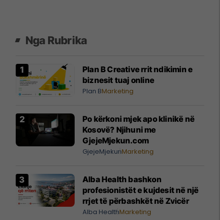
Nga Rubrika
Plan B Creative rrit ndikimin e
biznesit tuaj online
Plan B
Marketing
Po kërkoni mjek apo klinikë në
Kosovë? Njihuni me
GjejeMjekun.com
GjejeMjekun
Marketing
Alba Health bashkon
profesionistët e kujdesit në një
rrjet të përbashkët në Zvicër
Alba Health
Marketing