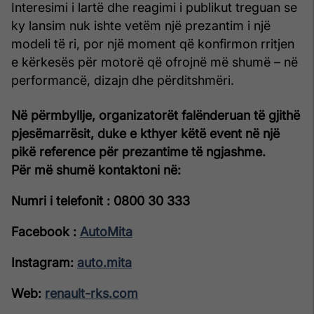
Interesimi i lartë dhe reagimi i publikut treguan se
ky lansim nuk ishte vetëm një prezantim i një
modeli të ri, por një moment që konfirmon rritjen
e kërkesës për motorë që ofrojnë më shumë – në
performancë, dizajn dhe përditshmëri.
Në përmbyllje, organizatorët falënderuan të gjithë
pjesëmarrësit, duke e kthyer këtë event në një
pikë reference për prezantime të ngjashme.
Për më shumë kontaktoni në:
Numri i telefonit
: 0800 30 333
Facebook
:
AutoMita
Instagram
:
auto.mita
Web
:
renault-rks.com