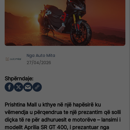
Nga
Auto Mita
27/04/2026
Prishtina Mall u kthye në një hapësirë ku
vëmendja u përqendrua te një prezantim që solli
diçka të re për adhuruesit e motorëve – lansimi i
modelit Aprilia SR GT 400, i prezantuar nga