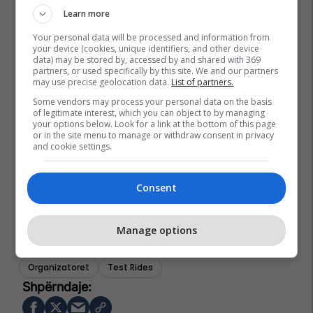
Learn more
Your personal data will be processed and information from
your device (cookies, unique identifiers, and other device
data) may be stored by, accessed by and shared with 369
partners, or used specifically by this site. We and our partners
may use precise geolocation data.
List of partners.
Some vendors may process your personal data on the basis
of legitimate interest, which you can object to by managing
your options below. Look for a link at the bottom of this page
or in the site menu to manage or withdraw consent in privacy
and cookie settings.
Consent
Prishtina Mall
Ventoro Motors
Transmetim Live
Manage options
Model I Ri
Auto Mita
Performance
Dizajn
Organizatoret
Test Rides