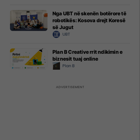
Nga UBT në skenën botërore të
robotikës: Kosova drejt Koresë
së Jugut
UBT
Plan B Creative rrit ndikimin e
biznesit tuaj online
Plan B