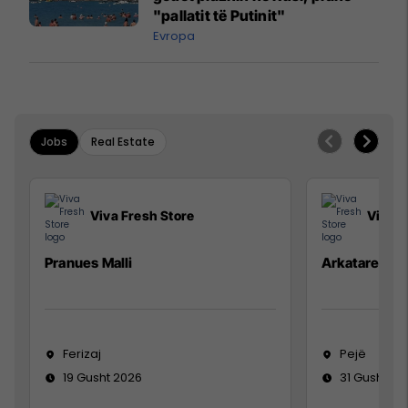
"pallatit të Putinit"
Evropa
Jobs
Real Estate
Viva Fresh Store
Viva F
Pranues Malli
Arkatare
Ferizaj
Pejë
19 Gusht 2026
31 Gusht 20