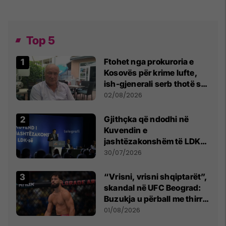
Top 5
Ftohet nga prokuroria e
Kosovës për krime lufte,
ish-gjenerali serb thotë se
dikush e tradhtoi në
02/08/2026
Beograd
Gjithçka që ndodhi në
Kuvendin e
jashtëzakonshëm të LDK-
së
30/07/2026
“Vrisni, vrisni shqiptarët”,
skandal në UFC Beograd:
Buzukja u përball me thirrje
anti-shqiptare nga
01/08/2026
tribunat