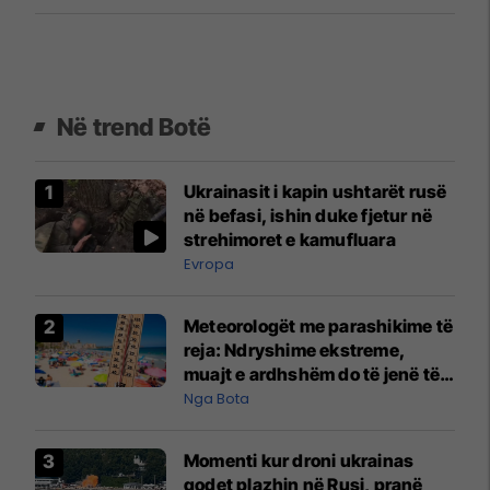
Në trend Botë
Ukrainasit i kapin ushtarët rusë
në befasi, ishin duke fjetur në
strehimoret e kamufluara
Evropa
Meteorologët me parashikime të
reja: Ndryshime ekstreme,
muajt e ardhshëm do të jenë të
pazakontë
Nga Bota
Momenti kur droni ukrainas
godet plazhin në Rusi, pranë