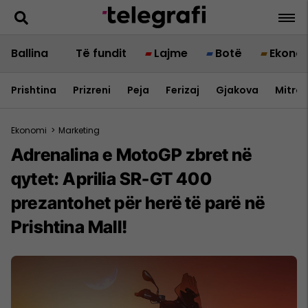
Ballina
Të fundit
Lajme
Botë
Ekono
Prishtina
Prizreni
Peja
Ferizaj
Gjakova
Mitrov
Ekonomi
>
Marketing
Adrenalina e MotoGP zbret në
qytet: Aprilia SR-GT 400
prezantohet për herë të parë në
Prishtina Mall!