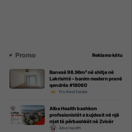
Promo
Reklamo këtu
Banesë 98.96m² në shitje në
Lakrishtë – banim modern pranë
qendrës #16060
Pro Real Estate
Alba Health bashkon
profesionistët e kujdesit në një
rrjet të përbashkët në Zvicër
Alba Health