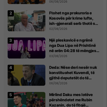
Kuvendit
06/08/2026
Ftohet nga prokuroria e
Kosovës për krime lufte,
ish-gjenerali serb thotë se
dikush e tradhtoi në
02/08/2026
Beograd
Një pleskavicë e ngrënë
nga Dua Lipa në Prishtinë
në orën 04:28 të mëngjesit
- dhe bota digjitale serbe
03/08/2026
shpall gjendjen e luftës
Deda: Nëse deri nesër nuk
konstituohet Kuvendi, të
gjithë deputetët do të
bëjnë shkelje të rëndë
06/08/2026
kushtetuese
Mirlind Daku mes lotëve
përshëndetet me Rubin
Kazanin, do të fitojë