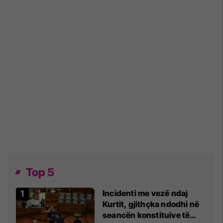
Top 5
Incidenti me vezë ndaj
Kurtit, gjithçka ndodhi në
seancën konstituive të