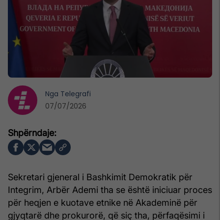
Nga
Telegrafi
07/07/2026
Sekretari gjeneral i Bashkimit Demokratik për
Integrim, Arbër Ademi tha se është iniciuar proces
për heqjen e kuotave etnike në Akademinë për
gjyqtarë dhe prokurorë, që siç tha, përfaqësimi i