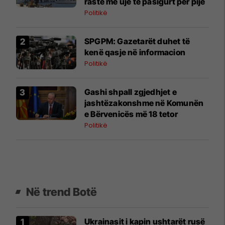
raste me ujë të pasigurt për pije
Politikë
SPGPM: Gazetarët duhet të
kenë qasje në informacion
Politikë
Gashi shpall zgjedhjet e
jashtëzakonshme në Komunën
e Bërvenicës më 18 tetor
Politikë
Në trend Botë
Ukrainasit i kapin ushtarët rusë