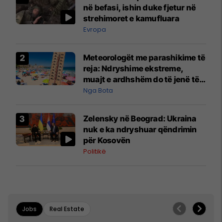
në befasi, ishin duke fjetur në
strehimoret e kamufluara
Evropa
Meteorologët me parashikime të
reja: Ndryshime ekstreme,
muajt e ardhshëm do të jenë të
pazakontë
Nga Bota
Zelensky në Beograd: Ukraina
nuk e ka ndryshuar qëndrimin
për Kosovën
Politikë
Jobs
Real Estate