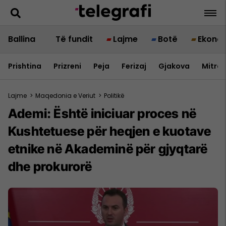
Ballina
Të fundit
Lajme
Botë
Ekono
Prishtina
Prizreni
Peja
Ferizaj
Gjakova
Mitrov
Lajme
>
Maqedonia e Veriut
>
Politikë
Ademi: Është iniciuar proces në
Kushtetuese për heqjen e kuotave
etnike në Akademinë për gjyqtarë
dhe prokurorë