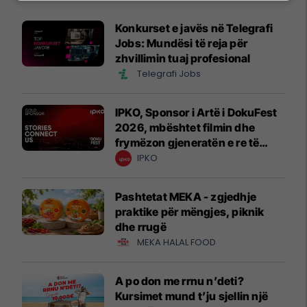
Konkurset e javës në Telegrafi
Jobs: Mundësi të reja për
zhvillimin tuaj profesional
Telegrafi Jobs
IPKO, Sponsor i Artë i DokuFest
2026, mbështet filmin dhe
frymëzon gjeneratën e re të
krijuesve
IPKO
Pashtetat MEKA - zgjedhje
praktike për mëngjes, piknik
dhe rrugë
MEKA HALAL FOOD
A po don me rrnu n’deti?
Kursimet mund t’ju sjellin një