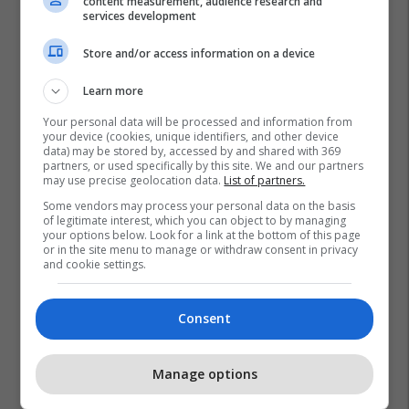
content measurement, audience research and
services development
Store and/or access information on a device
Learn more
Your personal data will be processed and information from
your device (cookies, unique identifiers, and other device
data) may be stored by, accessed by and shared with 369
partners, or used specifically by this site. We and our partners
may use precise geolocation data.
List of partners.
Some vendors may process your personal data on the basis
of legitimate interest, which you can object to by managing
your options below. Look for a link at the bottom of this page
or in the site menu to manage or withdraw consent in privacy
and cookie settings.
Consent
Manage options
Promo
Reklamo këtu