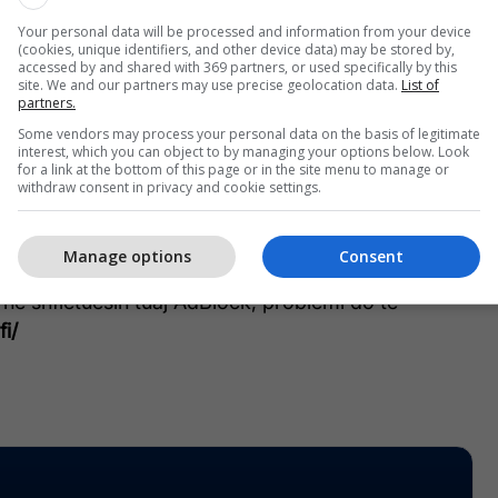
netit kanë zbuluar se për çfarë bëhet fjalë dhe
Your personal data will be processed and information from your device
e AdBlock, raporton
theverge
.
(cookies, unique identifiers, and other device data) may be stored by,
accessed by and shared with 369 partners, or used specifically by this
site. We and our partners may use precise geolocation data.
List of
email AdBlock, i cili u përgjigj se ai do ta zgjidhte
partners.
 pas e zgjodhën atë, por gjithashtu se duhet të
Some vendors may process your personal data on the basis of legitimate
interest, which you can object to by managing your options below. Look
nëse ke probleme të tilla.
for a link at the bottom of this page or in the site menu to manage or
withdraw consent in privacy and cookie settings.
et me përmbajtjen multimediale u censurua
a AdBlock dhe zgjidhja është azhurnimi.
Manage options
Consent
 në shfletuesin tuaj AdBlock, problemi do të
fi/