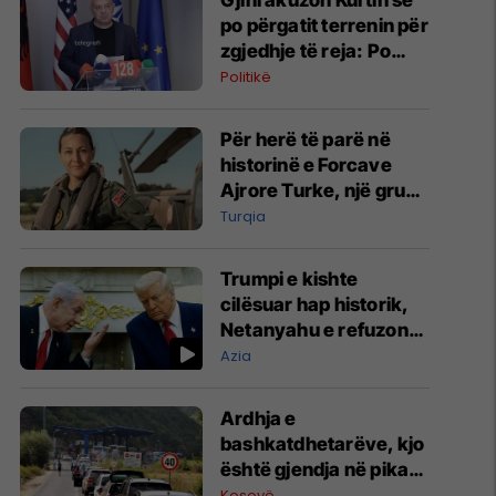
Gjini akuzon Kurtin se
po përgatit terrenin për
zgjedhje të reja: Po
manipulon opinionin
Politikë
publik
Për herë të parë në
historinë e Forcave
Ajrore Turke, një grua
merr gradën e
Turqia
gjeneralit
Trumpi e kishte
cilësuar hap historik,
Netanyahu e refuzon
marrëveshjen për
Azia
Gazën
Ardhja e
bashkatdhetarëve, kjo
është gjendja në pikat
kufitare
Kosovë