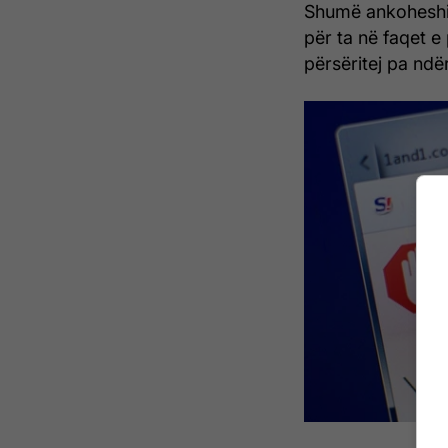
Shumë ankoheshin
për ta në faqet 
përsëritej pa ndë