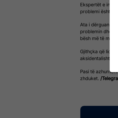
Ekspertët e inter
problemi është t
Ata i dërguan një 
problemin dhe më
bësh më të mirën 
Gjithçka që lidh
aksidentalisht ng
Pasi të azhurnoni
zhduket.
/Telegra