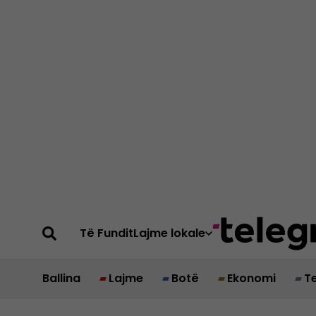
Të Fundit
Lajme lokale
Ballina
Lajme
Botë
Ekonomi
T