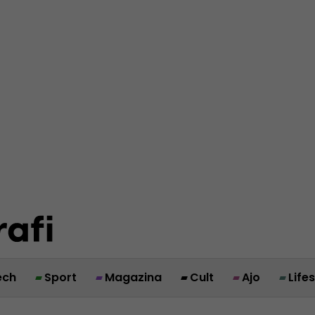
ech
Sport
Magazina
Cult
Ajo
Life