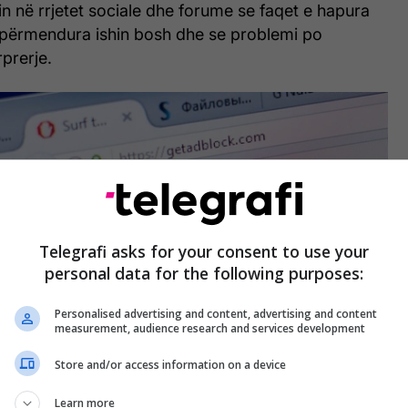
 në rrjetet sociale dhe forume se faqet e hapura
e përmendura ishin bosh dhe se problemi po
rprerje.
Telegrafi asks for your consent to use your
personal data for the following purposes:
Personalised advertising and content, advertising and content
measurement, audience research and services development
Store and/or access information on a device
Learn more