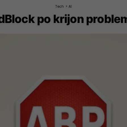
Tech
>
AI
dBlock po krijon proble