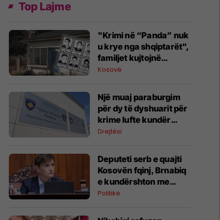
Top Lajme
"Krimi në “Panda” nuk
u krye nga shqiptarët",
familjet kujtojnë
deklaratat e Vuçiqit
Kosovë
dhe kërkojnë
zbardhjen e rastit
Një muaj paraburgim
për dy të dyshuarit për
krime lufte kundër
popullsisë civile
Drejtësi
Deputeti serb e quajti
Kosovën fqinj, Brnabiq
e kundërshton me
narrativën zyrtare të
Politikë
Beogradit