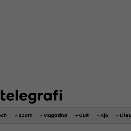
ech
Sport
Magazina
Cult
Ajo
Life