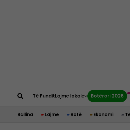
Të Fundit
Lajme lokale
Botërori 2026
Ballina
Lajme
Botë
Ekonomi
T