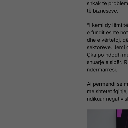
shkak të probleme
të bizneseve.
“I kemi dy lëmi të
e fundit është ho
dhe e vërtetoj, q
sektorëve. Jemi 
Çka po ndodh me 
shuarje e sipër. 
ndërmarrësi.
Ai përmendi se m
me shtetet fqinje
ndikuar negativis