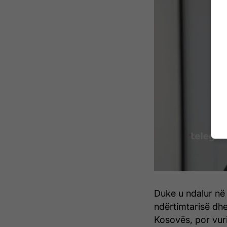
Duke u ndalur në 
ndërtimtarisë dhe
Kosovës, por vuri