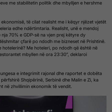
ve me stabilitetin politik dhe mbylljen e hershme
 ekonomisë, të cilat realisht me i këqyr njëzet vjetët
teleria edhe ndërtimtaria. Realisht, unë e mendoj
ë nja 70% e GDP-së na vjen prej këtyre dy
dëshmitar çfarë po ndodh me bizneset në Prishtinë.
hotelerinë? Me hoteleri, po ndodh që është në
Restorantet mbyllen në ora 23:30”, deklaroi
ungesa e integrimit rajonal dhe raportet e dobëta
, përfshirë Shqipërinë, Serbinë dhe Malin e Zi, ka
ht në zhvillimin ekonomik të vendit.