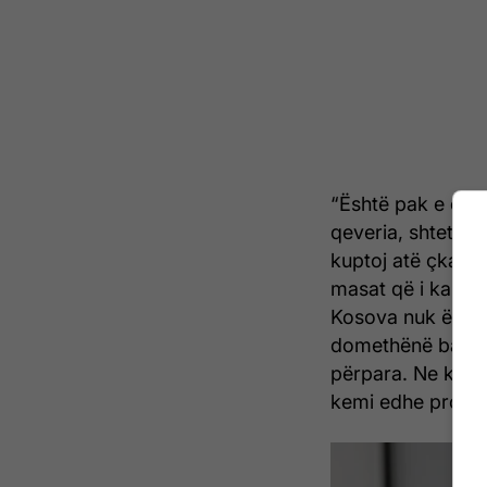
“Është pak e çud
qeveria, shteti, j
kuptoj atë çka ka
masat që i ka ma
Kosova nuk është 
domethënë babë e
përpara. Ne kemi 
kemi edhe problem