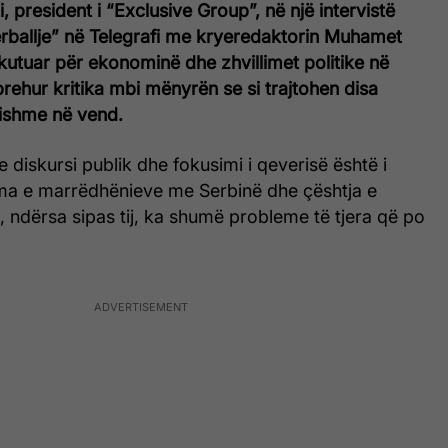
president i “Exclusive Group”, në një intervistë
ërballje” në Telegrafi me kryeredaktorin Muhamet
skutuar për ekonominë dhe zhvillimet politike në
ehur kritika mbi mënyrën se si trajtohen disa
sishme në vend.
e diskursi publik dhe fokusimi i qeverisë është i
a e marrëdhënieve me Serbinë dhe çështja e
, ndërsa sipas tij, ka shumë probleme të tjera që po