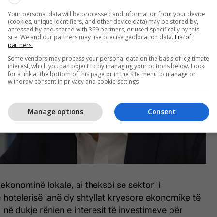
Your personal data will be processed and information from your device
(cookies, unique identifiers, and other device data) may be stored by,
accessed by and shared with 369 partners, or used specifically by this
site. We and our partners may use precise geolocation data.
List of
partners.
Some vendors may process your personal data on the basis of legitimate
interest, which you can object to by managing your options below. Look
for a link at the bottom of this page or in the site menu to manage or
withdraw consent in privacy and cookie settings.
Manage options
Consent
ekonominë lokale, ai theksoi se sektori i
 hotelerisë janë dy shtyllat kryesore ekonomike të
 në dukje rënien e interesit të investimeve për