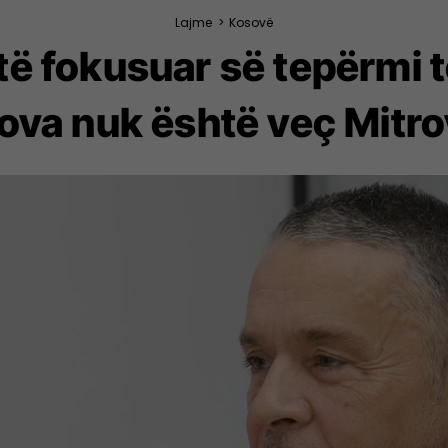
Lajme
>
Kosovë
të fokusuar së tepërmi t
ova nuk është veç Mitro