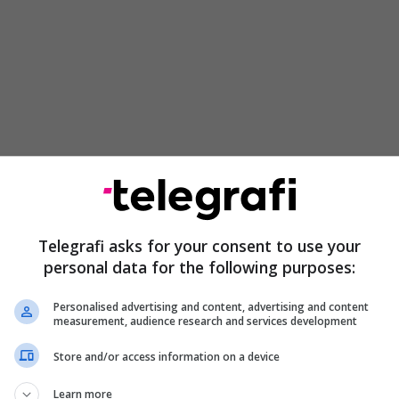
itshme, nëse shikon në çfarë janë të përqendruar
anë kryesisht tema dialogu, Serbia, veriu. Unë e
 ndodhë vitin e kaluar dhe e inkurajoj shtetin për
rrë për padinë që e kanë ngritë për Banjskën. Por
Telegrafi asks for your consent to use your
veç Mitrovicë, unë vetë Mitrovicali jam,
personal data for the following purposes:
 babagjysh jemi të Mitrovicës, por duhet me ec
mbetur rob të një tregimit, vetëm Mitrovicës, por
Personalised advertising and content, advertising and content
measurement, audience research and services development
e tjera”, deklaroi Abrashi.
Store and/or access information on a device
Learn more