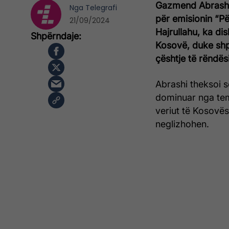
Gazmend Abrashi, 
Nga
Telegrafi
për emisionin “P
21/09/2024
Hajrullahu, ka di
Kosovë, duke shpr
çështje të rëndë
Abrashi theksoi s
dominuar nga tem
veriut të Kosovës
neglizhohen.