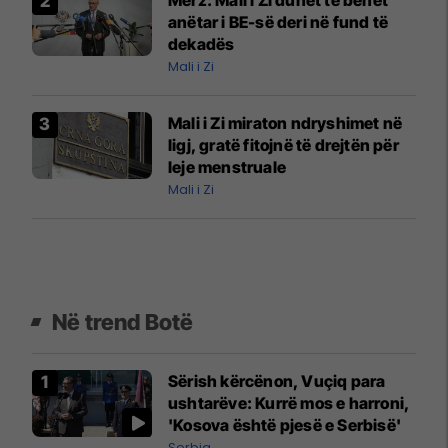
anëtar i BE-së deri në fund të
dekadës
Mali i Zi
Mali i Zi miraton ndryshimet në
ligj, gratë fitojnë të drejtën për
leje menstruale
Mali i Zi
Në trend Botë
Sërish kërcënon, Vuçiq para
ushtarëve: Kurrë mos e harroni,
'Kosova është pjesë e Serbisë'
Serbia