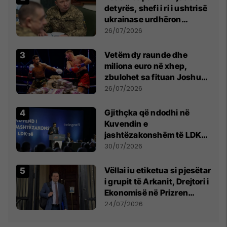
detyrës, shefi i ri i ushtrisë
ukrainase urdhëron
kontroll të madh
26/07/2026
Vetëm dy raunde dhe
miliona euro në xhep,
zbulohet sa fituan Joshua
e Prenga
26/07/2026
Gjithçka që ndodhi në
Kuvendin e
jashtëzakonshëm të LDK-
së
30/07/2026
Vëllai iu etiketua si pjesëtar
i grupit të Arkanit, Drejtori i
Ekonomisë në Prizren
mohon pretendimet
24/07/2026