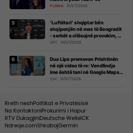
Politikë
31/07/2026
‘Luftëtari’ shqiptar bën
shqiponjën në mes të Beogradit
- serbët e cilësojnë provokim, ai
e cilëson simbol të identitetit
UFC
31/07/2026
Dua Lipa promovon Prishtinën
në një video të re: Vendlindja
ime është tani në Google Maps
Street View
Yjet
31/07/2026
Rreth nesh
Politikat e Privatësisë
Na Kontaktoni
Prokurimi i Hapur
RTV Dukagjini
Deutsche Welle
ICK
Ndreqe.com
Shkabaj
Germin