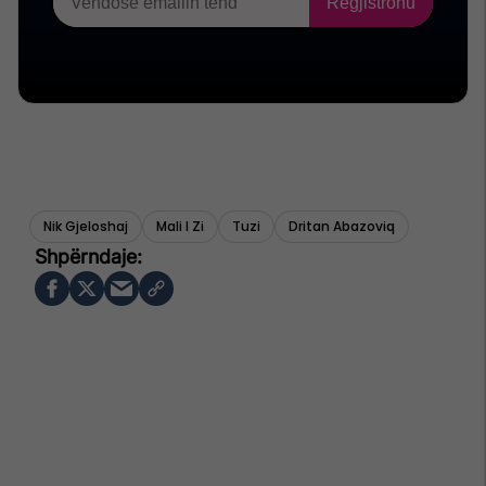
Nik Gjeloshaj
Mali I Zi
Tuzi
Dritan Abazoviq