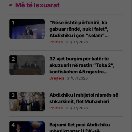
Më të lexuarat
"Nëse është përfshirë, ka
gabuar rëndë, nuk i falet",
Abdixhiku i çon “selam”
Përparim Ramës
Politikë
30/07/2026
32 vjet burgim për katër të
akuzuarit në rastin “Toka 2”,
konfiskohen 45 ngastra
kadastrale
Drejtësi
31/07/2026
Abdixhiku i mbijetoi nismës së
shkarkimit, flet Muhaxheri
Politikë
30/07/2026
Bajrami flet pasi Abdixhiku
mbeti kryetar i LDK-së