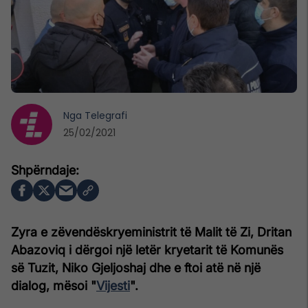
Nga
Telegrafi
25/02/2021
Zyra e zëvendëskryeministrit të Malit të Zi, Dritan
Abazoviq i dërgoi një letër kryetarit të Komunës
së Tuzit, Niko Gjeljoshaj dhe e ftoi atë në një
dialog, mësoi "
Vijesti
".