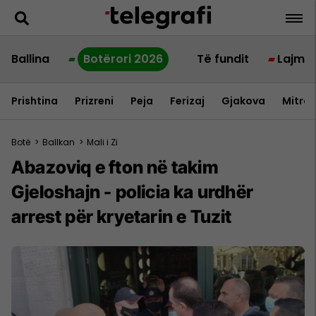
Ballina
Botërori 2026
Të fundit
Lajme
Prishtina
Prizreni
Peja
Ferizaj
Gjakova
Mitrov
Botë
>
Ballkan
>
Mali i Zi
Abazoviq e fton në takim
Gjeloshajn - policia ka urdhër
arrest për kryetarin e Tuzit