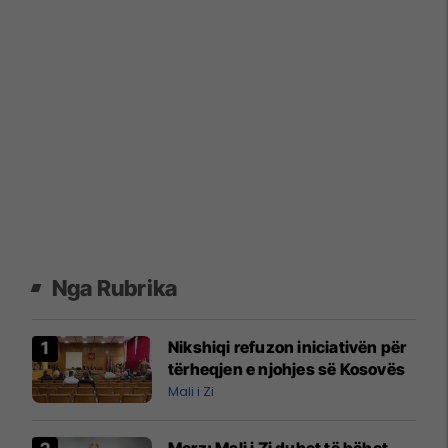
Nga Rubrika
Nikshiqi refuzon iniciativën për
tërheqjen e njohjes së Kosovës
Mali i Zi
Merz: Mali i Zi duhet të bëhet