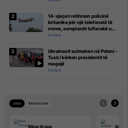
14-vjeçari ndihmon policinë
britanike për një telefonatë të
rreme, aeroplanët luftarakë u
ngritën në ajër për të
Evropa
interceptuar fluturaken e Qatar
Airways që po shkonte drejt
Ukrainasit sulmohen në Poloni -
Mançesterit
Tusk i kërkon presidentit të
reagojë
Evropa
Jobs
Real Estate
Elkos Group
Solac