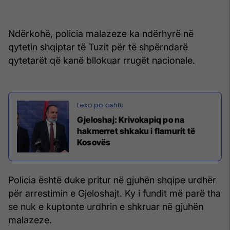
Ndërkohë, policia malazeze ka ndërhyrë në
qytetin shqiptar të Tuzit për të shpërndarë
qytetarët që kanë bllokuar rrugët nacionale.
Gjeloshaj: Krivokapiq po na
hakmerret shkaku i flamurit të
Kosovës
Policia është duke pritur në gjuhën shqipe urdhër
për arrestimin e Gjeloshajt. Ky i fundit më parë tha
se nuk e kuptonte urdhrin e shkruar në gjuhën
malazeze.