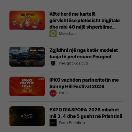
Këtë herë me kartelë
gërvishtëse plotësisht digjitale
dhe mbi 40 mijë shpërblime
instant!
Meridian
Zgjidhni një nga katër modelet
tuaja të preferuara Peugeot
Peugot Kosova
IPKO vazhdon partneritetin me
Sunny Hill Festival 2026
IPKO
EXPO DIASPORA 2026 mbahet
më 3, 4 dhe 5 gusht në Prishtinë
Expo Prishtina