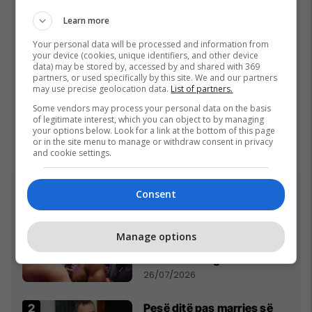
Learn more
Your personal data will be processed and information from
your device (cookies, unique identifiers, and other device
data) may be stored by, accessed by and shared with 369
partners, or used specifically by this site. We and our partners
may use precise geolocation data.
List of partners.
Some vendors may process your personal data on the basis
of legitimate interest, which you can object to by managing
your options below. Look for a link at the bottom of this page
or in the site menu to manage or withdraw consent in privacy
and cookie settings.
Consent
Top 5
Fjalët e para të Joshuas
Manage options
pas fitores me nokaut ndaj
Kristian Prengës
26/07/2026
Pesë ditë pas marrjes së