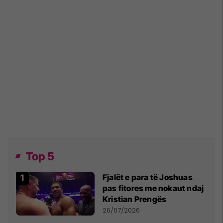
Top 5
Fjalët e para të Joshuas
pas fitores me nokaut ndaj
Kristian Prengës
26/07/2026