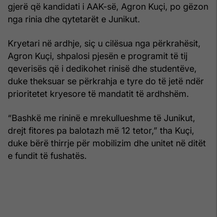
gjerë që kandidati i AAK-së, Agron Kuçi, po gëzon
nga rinia dhe qytetarët e Junikut.
Kryetari në ardhje, siç u cilësua nga përkrahësit,
Agron Kuçi, shpalosi pjesën e programit të tij
qeverisës që i dedikohet rinisë dhe studentëve,
duke theksuar se përkrahja e tyre do të jetë ndër
prioritetet kryesore të mandatit të ardhshëm.
“Bashkë me rininë e mrekullueshme të Junikut,
drejt fitores pa balotazh më 12 tetor,” tha Kuçi,
duke bërë thirrje për mobilizim dhe unitet në ditët
e fundit të fushatës.