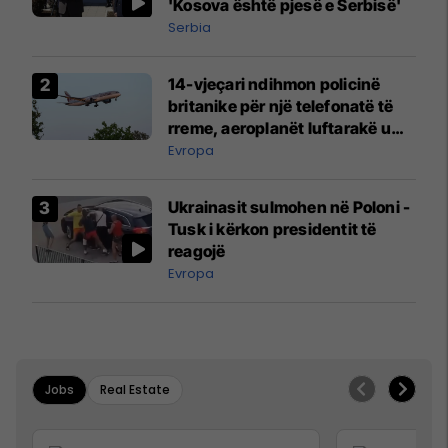
'Kosova është pjesë e Serbisë'
Serbia
14-vjeçari ndihmon policinë
britanike për një telefonatë të
rreme, aeroplanët luftarakë u
ngritën në ajër për të
Evropa
interceptuar fluturaken e Qatar
Airways që po shkonte drejt
Ukrainasit sulmohen në Poloni -
Mançesterit
Tusk i kërkon presidentit të
reagojë
Evropa
Jobs
Real Estate