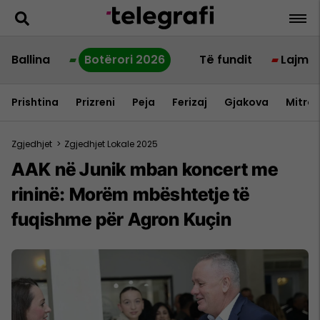
Ballina
Botërori 2026
Të fundit
Lajme
Prishtina
Prizreni
Peja
Ferizaj
Gjakova
Mitrov
Zgjedhjet
>
Zgjedhjet Lokale 2025
AAK në Junik mban koncert me
rininë: Morëm mbështetje të
fuqishme për Agron Kuçin