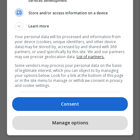
services development
Store and/or access information on a device
Learn more
Your personal data will be processed and information from
your device (cookies, unique identifiers, and other device
data) may be stored by, accessed by and shared with 369
partners, or used specifically by this site. We and our partners
may use precise geolocation data.
List of partners.
Some vendors may process your personal data on the basis
of legitimate interest, which you can object to by managing
Junik
Aak
Agron Kuçi
your options below. Look for a link at the bottom of this page
or in the site menu to manage or withdraw consent in privacy
and cookie settings.
Consent
Manage options