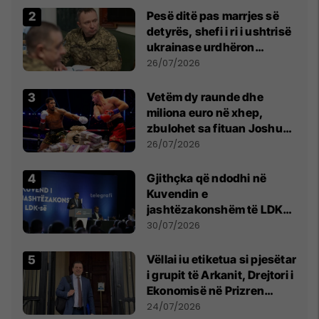
Pesë ditë pas marrjes së
detyrës, shefi i ri i ushtrisë
ukrainase urdhëron
kontroll të madh
26/07/2026
Vetëm dy raunde dhe
miliona euro në xhep,
zbulohet sa fituan Joshua
e Prenga
26/07/2026
Gjithçka që ndodhi në
Kuvendin e
jashtëzakonshëm të LDK-
së
30/07/2026
Vëllai iu etiketua si pjesëtar
i grupit të Arkanit, Drejtori i
Ekonomisë në Prizren
mohon pretendimet
24/07/2026