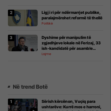
Ligj i ri për ndërmarrjet publike,
paralajmërohet reformë të thellë
Politikë
Dyshime për manipulim të
zgjedhjeve lokale në Ferizaj, 33
ish-kandidatë për asamble
kërkojnë rinumërim
Lajme
Në trend Botë
Sërish kërcënon, Vuçiq para
ushtarëve: Kurrë mos e harroni,