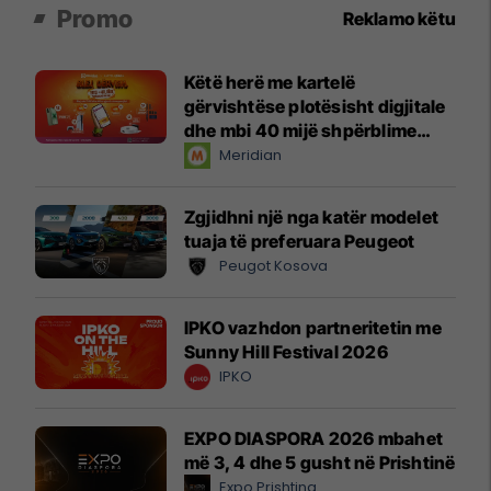
Promo
Reklamo këtu
Këtë herë me kartelë
gërvishtëse plotësisht digjitale
dhe mbi 40 mijë shpërblime
instant!
Meridian
Zgjidhni një nga katër modelet
tuaja të preferuara Peugeot
Peugot Kosova
IPKO vazhdon partneritetin me
Sunny Hill Festival 2026
IPKO
EXPO DIASPORA 2026 mbahet
më 3, 4 dhe 5 gusht në Prishtinë
Expo Prishtina