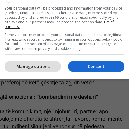
j. Në pamje të parë duket sikur duhet t’i thoni
Your personal data will be processed and information from your device
 brenda jush mbetet një ndjesi e çuditshme, diku
(cookies, unique identifiers, and other device data) may be stored by,
 fajit.
accessed by and shared with 369 partners, or used specifically by this
site. We and our partners may use precise geolocation data.
List of
partners.
i:
Kjo është shkelje e kufijve personalë, e paraqitur
Some vendors may process your personal data on the basis of legitimate
h që ndihmon pa u pyetur, shpesh dërgon mesazhin
interest, which you can object to by managing your options below. Look
for a link at the bottom of this page or in the site menu to manage or
 ia del dot vetë; unë jam më i fortë dhe më i
withdraw consent in privacy and cookie settings.
epër, kjo lloj ndihme pothuajse gjithmonë krijon një
li më vonë mund t’ju përmendet.
Manage options
Consent
e mirësjellje, por me vendosmëri: “Faleminderit
preferoj që këtë çështje ta zgjidh vetë.”
hpejtë emocional: “bombardimi me dashuri”
a të komunikimit, një i njohur i ri, partner apo
 mbulojë me dhurata të shtrenjta, favore, komplimente
itur ndiheni sikur jeni vendosur në piedestal.