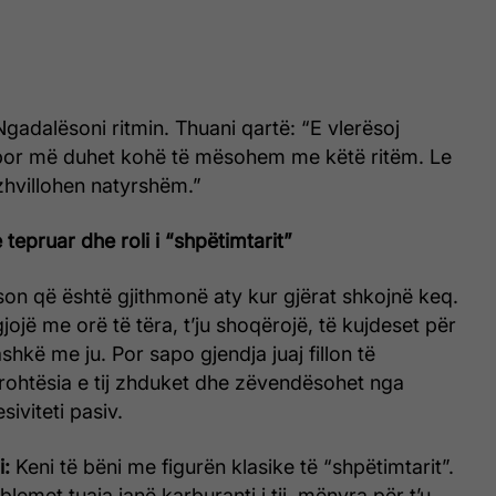
gadalësoni ritmin. Thuani qartë: “E vlerësoj
por më duhet kohë të mësohem me këtë ritëm. Le
 zhvillohen natyrshëm.”
tepruar dhe roli i “shpëtimtarit”
son që është gjithmonë aty kur gjërat shkojnë keq.
gjojë me orë të tëra, t’ju shoqërojë, të kujdeset për
shkë me ju. Por sapo gjendja juaj fillon të
rohtësia e tij zhduket dhe zëvendësohet nga
siviteti pasiv.
i:
Keni të bëni me figurën klasike të “shpëtimtarit”.
lemet tuaja janë karburanti i tij, mënyra për t’u