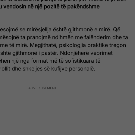
t’ju vendosin në një pozitë të pakëndshme
esojmë se mirësjellja është gjithmonë e mirë. Që
 mësojnë ta pranojmë ndihmën me falënderim dhe ta
me të mirë. Megjithatë, psikologjia praktike tregon
është gjithmonë i pastër. Ndonjëherë veprimet
hen një nga format më të sofistikuara të
ollit dhe shkeljes së kufijve personalë.