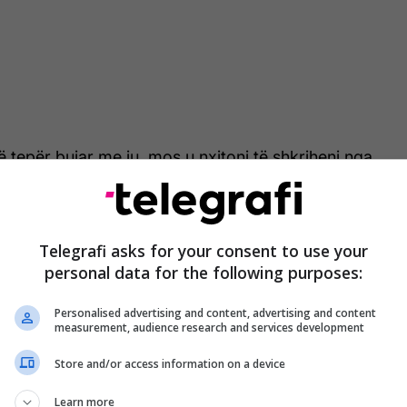
 tepër bujar me ju, mos u nxitoni të shkriheni nga
ndësi që, pas asaj mirësie, të fshihet një kurth
Telegrafi asks for your consent to use your
h “të mira” ndaj të cilave duhet të jeni veçanërisht të
personal data for the following purposes:
Personalised advertising and content, advertising and content
e keni kërkuar, “me qëllimet më të mira”
measurement, audience research and services development
ndihmë, por dikush vjen, vendos rregullin e vet,
Store and/or access information on a device
 në vendin tuaj ose kontribuon me kohën, paratë
Learn more