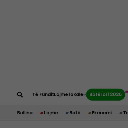
Të Fundit
Lajme lokale
Botërori 2026
Ballina
Lajme
Botë
Ekonomi
T