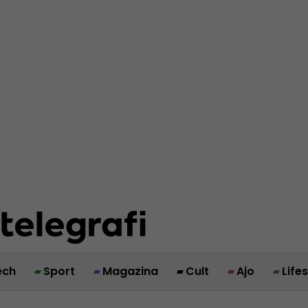
ech
Sport
Magazina
Cult
Ajo
Life