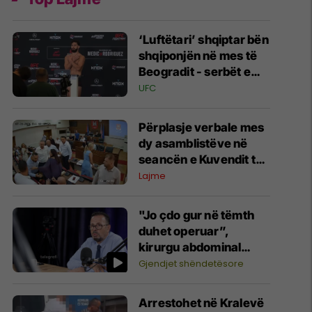
‘Luftëtari’ shqiptar bën
shqiponjën në mes të
Beogradit - serbët e
cilësojnë provokim, ai
UFC
e cilëson simbol të
identitetit
Përplasje verbale mes
dy asamblistëve në
seancën e Kuvendit të
Pejës
Lajme
"Jo çdo gur në tëmth
duhet operuar”,
kirurgu abdominal
Ymer Durmishi tregon
Gjendjet shëndetësore
kur duhet ndërhyrja
Arrestohet në Kralevë