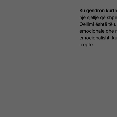
Ku qëndron kurth
një sjellje që sh
Qëllimi është të ul
emocionale dhe nd
emocionalisht, kuj
rreptë.