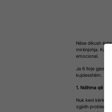
Nëse dikush është
mirënjohja. Ka mu
emocional.
Ja 6 lloje gjestes
kujdesshëm.
1. Ndihma që nuk 
Nuk keni kërkuar 
zgjidh problemin