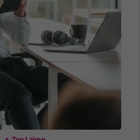
Top Lajme