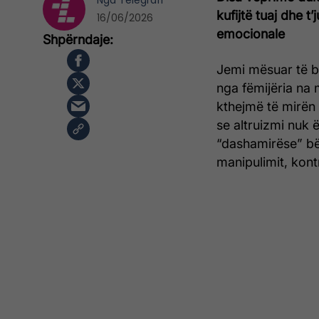
Nga
Telegrafi
kufijtë tuaj dhe 
16/06/2026
emocionale
Jemi mësuar të b
nga fëmijëria na
kthejmë të mirën 
se altruizmi nuk 
“dashamirëse” bë
manipulimit, kontr