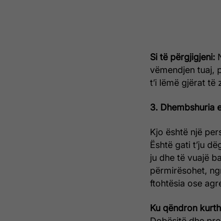
Si të përgjigjeni:
N
vëmendjen tuaj, 
t’i lëmë gjërat të
3. Dhembshuria e 
Kjo është një per
Është gati t’ju dë
ju dhe të vuajë ba
përmirësohet, ng
ftohtësia ose agre
Ku qëndron kurth
Dobësitë dhe prob