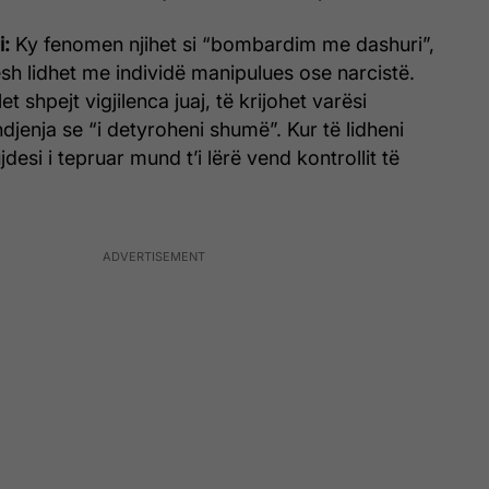
i:
Ky fenomen njihet si “bombardim me dashuri”,
pesh lidhet me individë manipulues ose narcistë.
et shpejt vigjilenca juaj, të krijohet varësi
jenja se “i detyroheni shumë”. Kur të lidheni
desi i tepruar mund t’i lërë vend kontrollit të