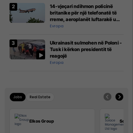
14-vjeçari ndihmon policinë
britanike për një telefonatë të
rreme, aeroplanët luftarakë u
ngritën në ajër për të
Evropa
interceptuar fluturaken e Qatar
Airways që po shkonte drejt
Ukrainasit sulmohen në Poloni -
Mançesterit
Tusk i kërkon presidentit të
reagojë
Evropa
Jobs
Real Estate
Elkos Group
Solac