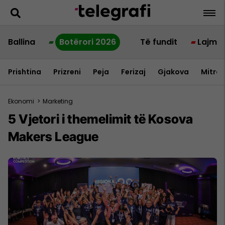
Ballina
Botërori 2026
Të fundit
Lajme
Prishtina
Prizreni
Peja
Ferizaj
Gjakova
Mitrov
Ekonomi
>
Marketing
5 Vjetori i themelimit të Kosova
Makers League