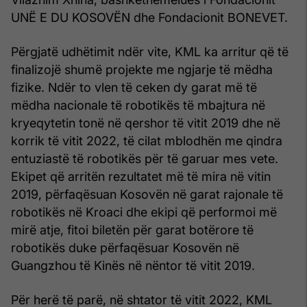
UNË E DU KOSOVËN dhe Fondacionit BONEVET.
Përgjatë udhëtimit ndër vite, KML ka arritur që të
finalizojë shumë projekte me ngjarje të mëdha
fizike. Ndër to vlen të ceken dy garat më të
mëdha nacionale të robotikës të mbajtura në
kryeqytetin tonë në qershor të vitit 2019 dhe në
korrik të vitit 2022, të cilat mblodhën me qindra
entuziastë të robotikës për të garuar mes vete.
Ekipet që arritën rezultatet më të mira në vitin
2019, përfaqësuan Kosovën në garat rajonale të
robotikës në Kroaci dhe ekipi që performoi më
mirë atje, fitoi biletën për garat botërore të
robotikës duke përfaqësuar Kosovën në
Guangzhou të Kinës në nëntor të vitit 2019.
Për herë të parë, në shtator të vitit 2022, KML