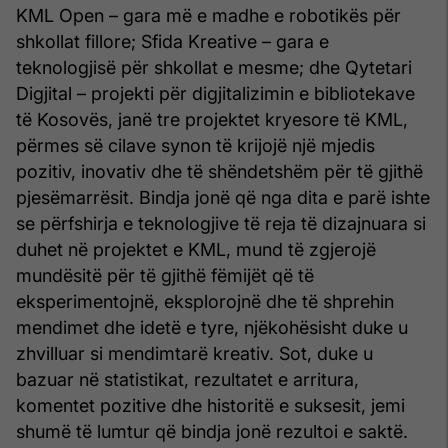
KML Open – gara më e madhe e robotikës për
shkollat fillore; Sfida Kreative – gara e
teknologjisë për shkollat e mesme; dhe Qytetari
Digjital – projekti për digjitalizimin e bibliotekave
të Kosovës, janë tre projektet kryesore të KML,
përmes së cilave synon të krijojë një mjedis
pozitiv, inovativ dhe të shëndetshëm për të gjithë
pjesëmarrësit. Bindja jonë që nga dita e parë ishte
se përfshirja e teknologjive të reja të dizajnuara si
duhet në projektet e KML, mund të zgjerojë
mundësitë për të gjithë fëmijët që të
eksperimentojnë, eksplorojnë dhe të shprehin
mendimet dhe idetë e tyre, njëkohësisht duke u
zhvilluar si mendimtarë kreativ. Sot, duke u
bazuar në statistikat, rezultatet e arritura,
komentet pozitive dhe historitë e suksesit, jemi
shumë të lumtur që bindja jonë rezultoi e saktë.