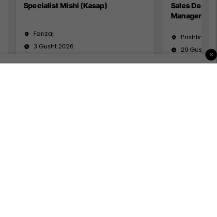
Specialist Mishi (Kasap)
Sales Devel
Manager
Ferizaj
Prishtinë
3 Gusht 2026
29 Gusht 2
×