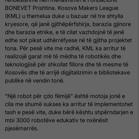
BONEVET Prishtina. Kosova Makers League
(KML) u themelua duke u bazuar në tre shtylla
kryesore, që janë gjithëpërfshirja, barazia gjinore
dhe barazia etnike, e të cilat vazhdojnë të jenë
edhe sot pikat udhërrëfyese në të gjitha projektet
tona. Për pesë vite me radhë, KML ka arritur të
realizojë garat më të mëdha të robotikës dhe
teknologjisë për shkollat fillore dhe të mesme të
Kosovës dhe të arrijë digjitalizimin e bibliotekave
publike në vendin tonë.
“Një robot për çdo fëmijë” është motoja jonë e
cila me shumë sukses ka arritur të implementohet
tash e pesë vite, duke bërë kështu shpërndarjen e
mbi 3000 robotëve edukativ te nxënësit
pjesëmarrës.