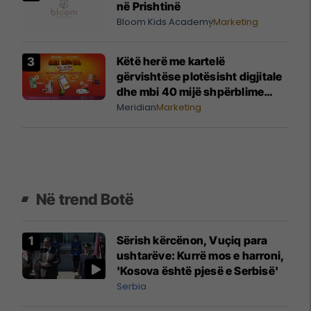
në Prishtinë
Bloom Kids Academy
Marketing
Këtë herë me kartelë
gërvishtëse plotësisht digjitale
dhe mbi 40 mijë shpërblime
instant!
Meridian
Marketing
Në trend Botë
Sërish kërcënon, Vuçiq para
ushtarëve: Kurrë mos e harroni,
'Kosova është pjesë e Serbisë'
Serbia