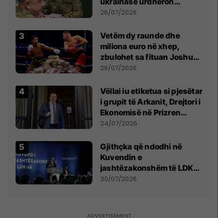
ukrainase urdhëron
kontroll të madh
26/07/2026
Vetëm dy raunde dhe
miliona euro në xhep,
zbulohet sa fituan Joshua
e Prenga
26/07/2026
Vëllai iu etiketua si pjesëtar
i grupit të Arkanit, Drejtori i
Ekonomisë në Prizren
mohon pretendimet
24/07/2026
Gjithçka që ndodhi në
Kuvendin e
jashtëzakonshëm të LDK-
së
30/07/2026