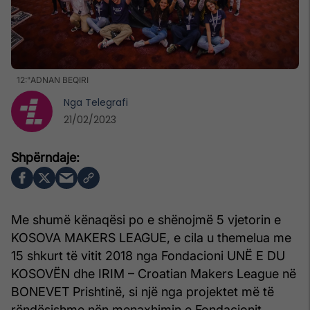
12:"ADNAN BEQIRI
Nga
Telegrafi
21/02/2023
Me shumë kënaqësi po e shënojmë 5 vjetorin e
KOSOVA MAKERS LEAGUE, e cila u themelua me
15 shkurt të vitit 2018 nga Fondacioni UNË E DU
KOSOVËN dhe IRIM – Croatian Makers League në
BONEVET Prishtinë, si një nga projektet më të
rëndësishme nën menaxhimin e Fondacionit