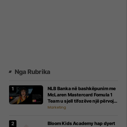
Nga Rubrika
NLB Banka në bashkëpunim me
McLaren Mastercard Fomula 1
Team u sjell tifozëve një përvojë
të paharrueshme
Marketing
Bloom Kids Academy hap dyert