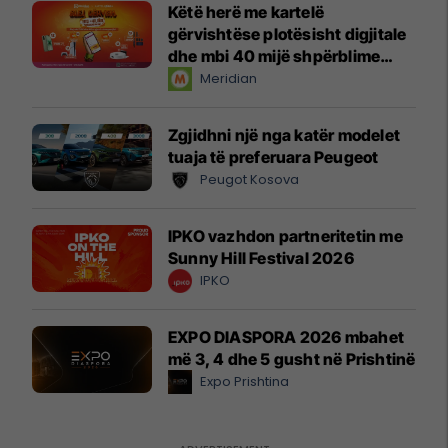
Këtë herë me kartelë
gërvishtëse plotësisht digjitale
dhe mbi 40 mijë shpërblime
instant!
Meridian
Zgjidhni një nga katër modelet
tuaja të preferuara Peugeot
Peugot Kosova
IPKO vazhdon partneritetin me
Sunny Hill Festival 2026
IPKO
EXPO DIASPORA 2026 mbahet
më 3, 4 dhe 5 gusht në Prishtinë
Expo Prishtina