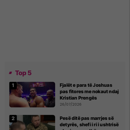
Top 5
Fjalët e para të Joshuas
pas fitores me nokaut ndaj
Kristian Prengës
26/07/2026
Pesë ditë pas marrjes së
detyrës, shefi i ri i ushtrisë