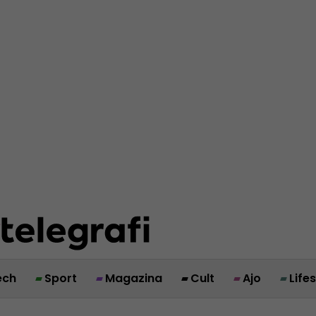
ech
Sport
Magazina
Cult
Ajo
Life