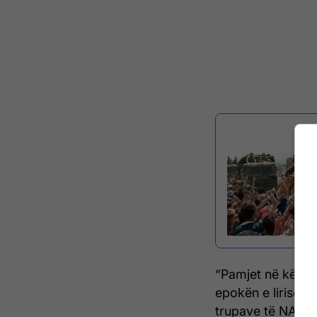
“Pamjet në këto fo
epokën e lirisë, 
trupave të NATO-