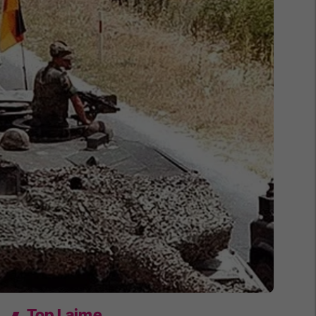
Top Lajme