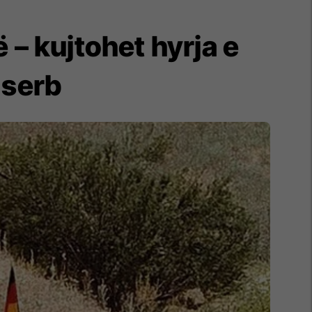
ë – kujtohet hyrja e
 serb