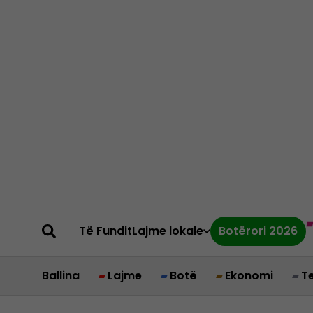
Të Fundit
Lajme lokale
Botërori 2026
Ballina
Lajme
Botë
Ekonomi
T