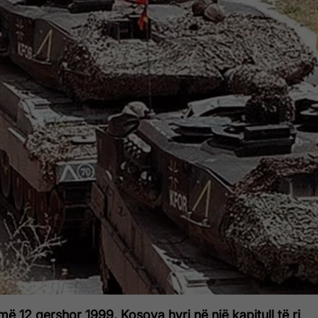
më 12 qershor 1999, Kosova hyri në një kapitull të ri