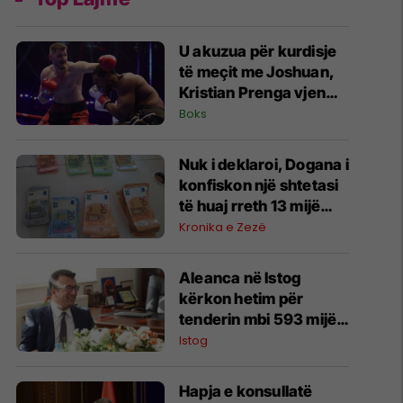
U akuzua për kurdisje
të meçit me Joshuan,
Kristian Prenga vjen
me reagim të ashpër
Boks
Nuk i deklaroi, Dogana i
konfiskon një shtetasi
të huaj rreth 13 mijë
euro në Bërnjak
Kronika e Zezë
Aleanca në Istog
kërkon hetim për
tenderin mbi 593 mijë
euro në Vrellë,
Istog
përmend edhe
zhdukjen e një
Hapja e konsullatë
dokumenti