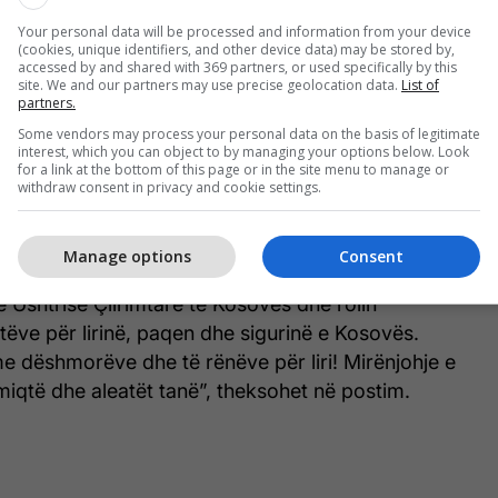
ugosllave, mori fund një periudhë e rëndë e
Your personal data will be processed and information from your device
t dhe spastrimit etnik ndaj popullsisë civile të
(cookies, unique identifiers, and other device data) may be stored by,
accessed by and shared with 369 partners, or used specifically by this
isur kështu rrugëtimin drejt paqes, demokracisë
site. We and our partners may use precise geolocation data.
List of
partners.
një të ardhmeje më të sigurt”, thuhet në postimin e
Some vendors may process your personal data on the basis of legitimate
interest, which you can object to by managing your options below. Look
for a link at the bottom of this page or in the site menu to manage or
withdraw consent in privacy and cookie settings.
ia diplomatike e Kosovës ka shprehur respekt dhe
rificën e atyre që kontribuuan për lirinë e vendit.
Manage options
Consent
veçantë, me respekt dhe mirënjohje të thellë
e Ushtrisë Çlirimtare të Kosovës dhe rolin
tëve për lirinë, paqen dhe sigurinë e Kosovës.
e dëshmorëve dhe të rënëve për liri! Mirënjohje e
iqtë dhe aleatët tanë”, theksohet në postim.