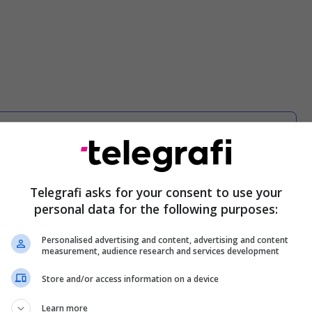
Ambasada e SHBA-së në Kosovë
përkujton 27-vjetorin e hyrjes së forcave
të NATO-s në Kosovë
Telegrafi asks for your consent to use your
personal data for the following purposes:
Personalised advertising and content, advertising and content
measurement, audience research and services development
tografi sjellin kujtimet e ditës kur Kosova nisi
Store and/or access information on a device
27 vite më parë. Më 12 qershor 1999, me hyrjen e
s, përfshirë Bundeswehr-in gjerman, dhe tërheqjen
Learn more