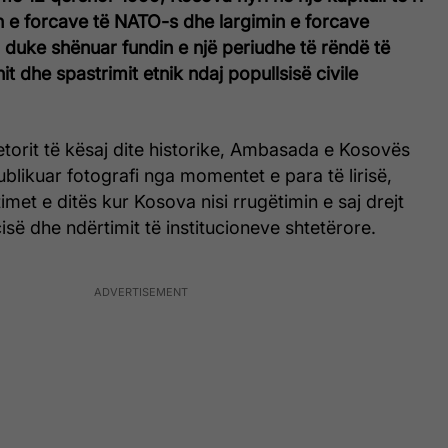
n e forcave të NATO-s dhe largimin e forcave
 duke shënuar fundin e një periudhe të rëndë të
t dhe spastrimit etnik ndaj popullsisë civile
etorit të kësaj dite historike, Ambasada e Kosovës
blikuar fotografi nga momentet e para të lirisë,
imet e ditës kur Kosova nisi rrugëtimin e saj drejt
ë dhe ndërtimit të institucioneve shtetërore.