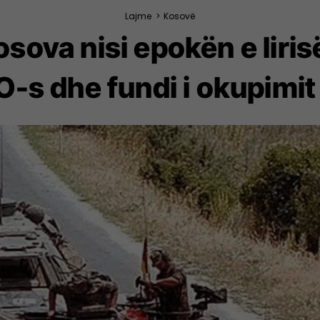
Lajme
>
Kosovë
sova nisi epokën e liris
-s dhe fundi i okupimit