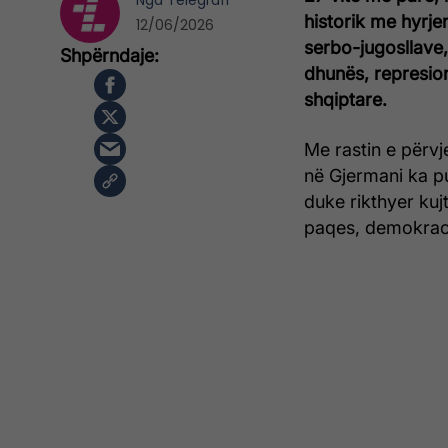
Nga
Telegrafi
historik me hyrje
12/06/2026
serbo-jugosllave,
dhunës, represioni
shqiptare.
Me rastin e përvj
në Gjermani ka pu
duke rikthyer kujt
paqes, demokracis