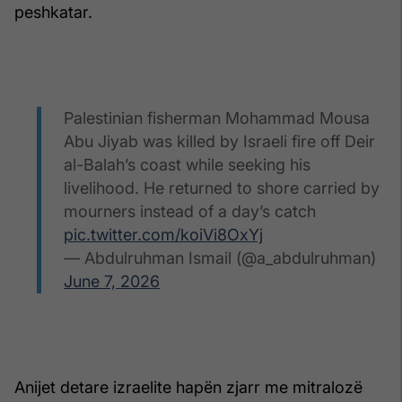
peshkatar.
Palestinian fisherman Mohammad Mousa
Abu Jiyab was killed by Israeli fire off Deir
al-Balah’s coast while seeking his
livelihood. He returned to shore carried by
mourners instead of a day’s catch
pic.twitter.com/koiVi8OxYj
— Abdulruhman Ismail (@a_abdulruhman)
June 7, 2026
Anijet detare izraelite hapën zjarr me mitralozë