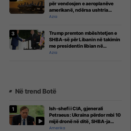
për vendosjen e aeroplanëve
amerikanë, ndërsa ushtria
amerikane 'është gati për t'iu
Azia
kundërvënë kërcënimeve'
Trump premton mbështetjen e
SHBA-së për Libanin në takimin
me presidentin libian në
Shtëpinë e Bardhë
Azia
Në trend Botë
Ish-shefi i CIA, gjenerali
Petraeus: Ukraina përdor mbi 10
mijë dronë në ditë, SHBA-ja
mbetet shumë prapa në
Amerika