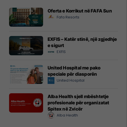
Oferta e Korrikut në FAFA Sun
Fafa Resorts
EXFIS – Katër stinë, një zgjedhje
e sigurt
EXFIS
United Hospital me pako
speciale për diasporën
United Hospital
Alba Health sjell mbështetje
profesionale për organizatat
Spitex në Zvicër
Alba Health