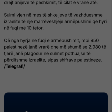
drejt anijeve të peshkimit, të cilat e vranë atë.
Sulmi vjen në mes të shkeljeve të vazhdueshme
izraelite të një marrëveshjeje armëpushimi që hyri
në fuqi më 10 tetor.
Që nga hyrja në fuqi e armëpushimit, mbi 950
palestinezë janë vrarë dhe më shumë se 2,980 të
tjerë janë plagosur në sulmet pothuajse të
përditshme izraelite, sipas shifrave palestineze.
/Telegrafi/