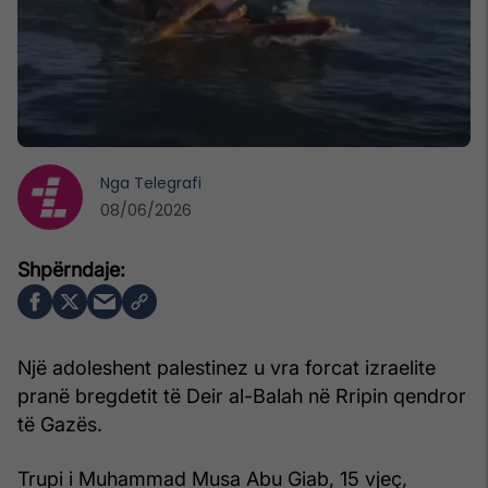
Nga
Telegrafi
08/06/2026
Një adoleshent palestinez u vra forcat izraelite
pranë bregdetit të Deir al-Balah në Rripin qendror
të Gazës.
Trupi i Muhammad Musa Abu Giab, 15 vjeç,