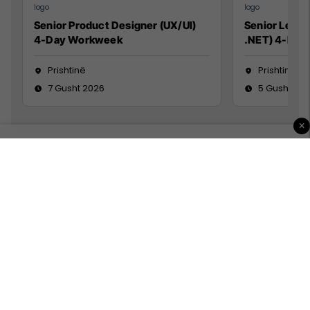
Senior Product Designer (UX/UI)
Senior Lead 
4-Day Workweek
.NET) 4-Day
Prishtinë
Prishtinë
7 Gusht 2026
5 Gusht 20
×