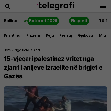
Ballina
Botërori 2026
Eksperti
Të fu
Prishtina
Prizreni
Peja
Ferizaj
Gjakova
Mitrov
Botë
>
Nga Bota
>
Azia
15-vjeçari palestinez vritet nga
zjarri i anijeve izraelite në brigjet e
Gazës