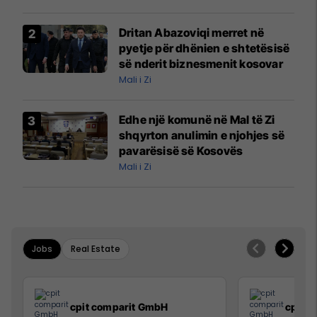
prodhim
Dritan Abazoviqi merret në
pyetje për dhënien e shtetësisë
së nderit biznesmenit kosovar
Mali i Zi
Edhe një komunë në Mal të Zi
shqyrton anulimin e njohjes së
pavarësisë së Kosovës
Mali i Zi
Jobs
Real Estate
cpit comparit GmbH
cpit 