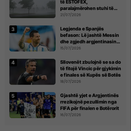
të ESTOFEX,
paralajmërohen stuhi të
fuqishme me breshër dhe
21/07/2026
erëra të forta
Legjenda e Spanjës
befason: Lë jashtë Messin
dhe zgjedh argjentinasin
më të mirë në botë
15/07/2026
Sllovenët zbulojnë se sa do
të fitojë Vincic për gjykimin
e finales së Kupës së Botës
18/07/2026
Gjashtë yjet e Argjentinës
rrezikojnë pezullimin nga
FIFA për finalen e Botërorit
16/07/2026