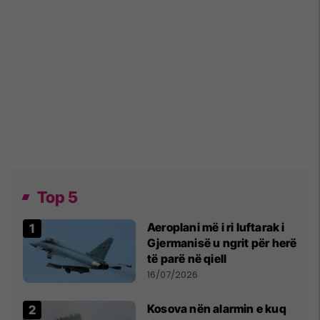
Top 5
Aeroplani më i ri luftarak i
Gjermanisë u ngrit për herë
të parë në qiell
16/07/2026
Kosova nën alarmin e kuq