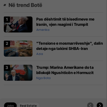
Në trend Botë
Pas dështimit të bisedimeve me
Iranin, vjen reagimi i Trumpit
Amerika
"Tensione e mosmarrëveshje", dalin
detaje nga takimi SHBA-Iran
Azia
Trump: Marina Amerikane do ta
bllokojë Ngushticën e Hormuzit
Nga Bota
Jobs
Real Estate