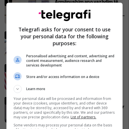
Armëpushim apo vazhdim të
luftimeve? Lufta në Iran dhe
zhvillimet në Lindjen e Mesme -
MINUTË PAS MINUTE
02/04/2026
Telegrafi asks for your consent to use
Pse Fidel Castro gjithmonë
your personal data for the following
mbante dy orë të markës
purposes:
Rolex? (Foto)
29/11/2016
Personalised advertising and content, advertising and
content measurement, audience research and
services development
Ish-zyrtari amerikan, Kent:
SHBA-ja do të largohet nga
Store and/or access information on a device
NATO dhe do ta mbështet
Izraelin në një luftë të
09/04/2026
Learn more
mundshme me Turqinë në Siri
Your personal data will be processed and information from
Ia djegin veturat në Zvicër,
your device (cookies, unique identifiers, and other device
reagon Mozzik: Janë shkaktuar
data) may be stored by, accessed by and shared with 369
partners, or used specifically by this site. We and our partners
dëme të mëdha, është një
may use precise geolocation data.
List of partners.
bandë nga Franca
11/04/2026
Some vendors may process your personal data on the basis