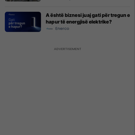
A është biznesi juaj gati për tregun e
hapur të energjisë elektrike?
Enerco