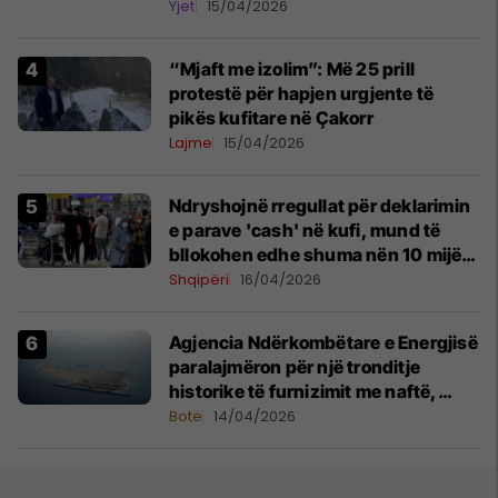
Yjet
15/04/2026
“Mjaft me izolim”: Më 25 prill
protestë për hapjen urgjente të
pikës kufitare në Çakorr
Lajme
15/04/2026
Ndryshojnë rregullat për deklarimin
e parave 'cash' në kufi, mund të
bllokohen edhe shuma nën 10 mijë
euro
Shqipëri
16/04/2026
Agjencia Ndërkombëtare e Energjisë
paralajmëron për një tronditje
historike të furnizimit me naftë,
ndërsa lufta me Iranin mbyt tregjet
Botë
14/04/2026
globale