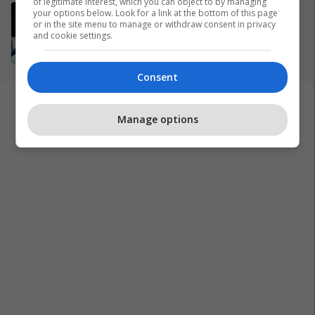
of legitimate interest, which you can object to by managing
Tronditet Barcelona, ylli
your options below. Look for a link at the bottom of this page
or in the site menu to manage or withdraw consent in privacy
spanjoll kërkon largimin
and cookie settings.
13/04/2026
Consent
Manage options