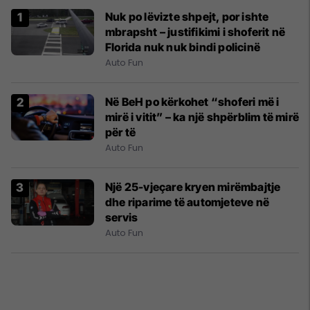
Nuk po lëvizte shpejt, por ishte
mbrapsht – justifikimi i shoferit në
Florida nuk nuk bindi policinë
Auto Fun
Në BeH po kërkohet “shoferi më i
mirë i vitit” – ka një shpërblim të mirë
për të
Auto Fun
Një 25-vjeçare kryen mirëmbajtje
dhe riparime të automjeteve në
servis
Auto Fun