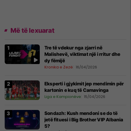
Më të lexuarat
Tre të vdekur nga zjarri në
Malishevë, viktimat një i rritur dhe
dy fëmijë
Kronika e Zezë
16/04/2026
Eksperti i gjykimit jep mendimin për
kartonin e kuq të Camavinga
Liga e Kampionëve
15/04/2026
Sondazh: Kush mendoni se do të
jetë fituesi i Big Brother VIP Albania
5?