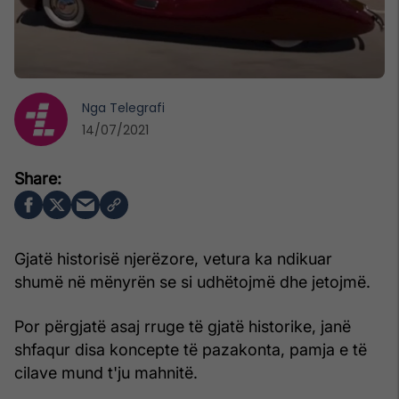
Nga
Telegrafi
14/07/2021
Gjatë historisë njerëzore, vetura ka ndikuar
shumë në mënyrën se si udhëtojmë dhe jetojmë.
Por përgjatë asaj rruge të gjatë historike, janë
shfaqur disa koncepte të pazakonta, pamja e të
cilave mund t'ju mahnitë.