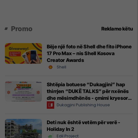
Promo
Reklamo këtu
Bëje një foto në Shell dhe fito iPhone
17 Pro Max – nis Shell Kosova
Creator Awards
Shell
Shtëpia botuese “Dukagjini” hap
thirrjen “DUKË TALKS” për nxënës
dhe mësimdhënës - çmimi kryesor,
udhëtim në Angli
Dukagjini Publishing House
Deti nuk është vetëm për verë -
Holiday In 2
Edil Project