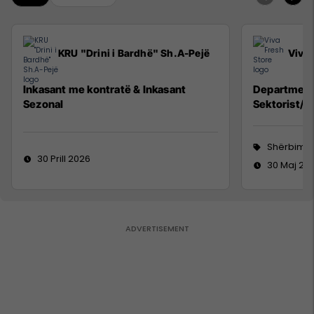
KRU "Drini i Bardhë" Sh.A-Pejë
Viva 
Inkasant me kontratë & Inkasant
Department
Sezonal
Sektorist/e
Shërbime 
30 Prill 2026
30 Maj 20