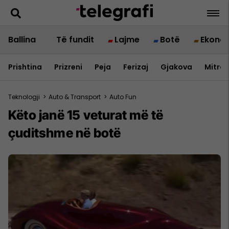
Ballina
Të fundit
Lajme
Botë
Ekono
Prishtina
Prizreni
Peja
Ferizaj
Gjakova
Mitrov
Teknologji
>
Auto & Transport
>
Auto Fun
Këto janë 15 veturat më të
çuditshme në botë