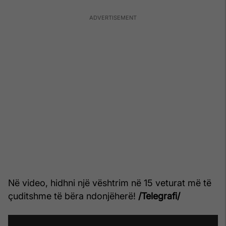
Në video, hidhni një vështrim në 15 veturat më të
çuditshme të bëra ndonjëherë!
/Telegrafi/