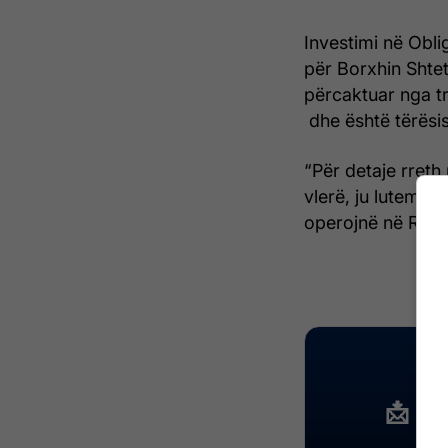
Investimi në Oblig
për Borxhin Shtet
përcaktuar nga tr
dhe është tërësish
“Për detaje rreth
vlerë, ju lutem 
operojnë në Repub