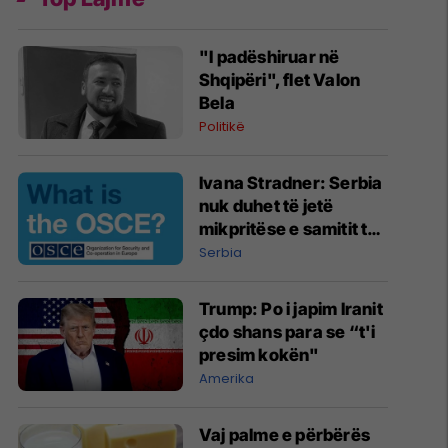
"I padëshiruar në
Shqipëri", flet Valon
Bela
Politikë
Ivana Stradner: Serbia
nuk duhet të jetë
mikpritëse e samitit të
ardhshëm të OSBE-së
Serbia
Trump: Po i japim Iranit
çdo shans para se “t'i
presim kokën"
Amerika
Vaj palme e përbërës