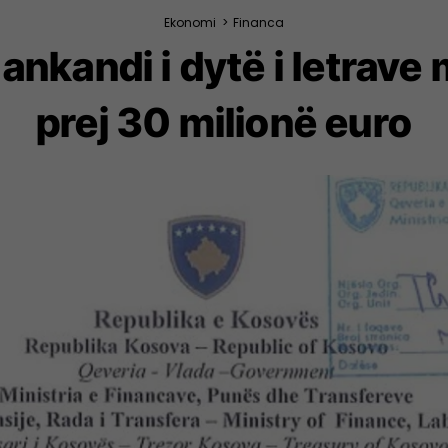
Ekonomi
>
Financa
nkandi i dytë i letrave
prej 30 milionë euro