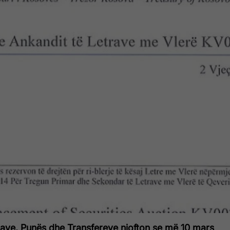
ncave, Punës dhe Transfereve njofton se më 10 mars