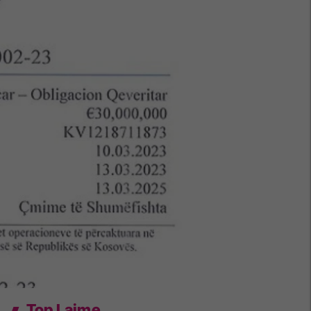
Top Lajme