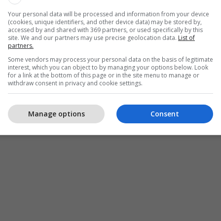
Your personal data will be processed and information from your device
(cookies, unique identifiers, and other device data) may be stored by,
accessed by and shared with 369 partners, or used specifically by this
site. We and our partners may use precise geolocation data.
List of
partners.
Some vendors may process your personal data on the basis of legitimate
interest, which you can object to by managing your options below. Look
for a link at the bottom of this page or in the site menu to manage or
withdraw consent in privacy and cookie settings.
Manage options
Consent