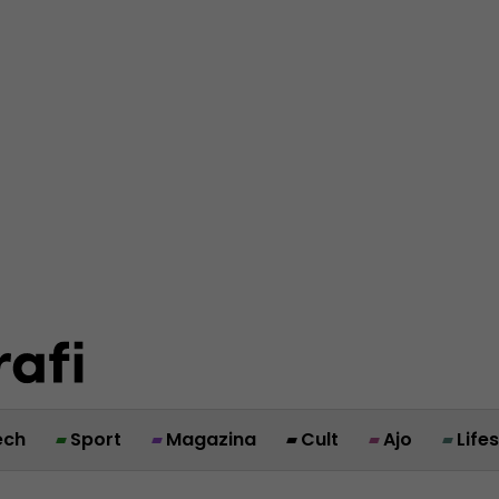
ech
Sport
Magazina
Cult
Ajo
Life