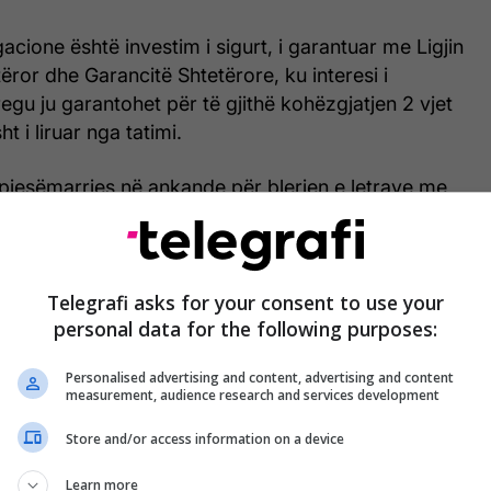
acione është investim i sigurt, i garantuar me Ligjin
ëror dhe Garancitë Shtetërore, ku interesi i
egu ju garantohet për të gjithë kohëzgjatjen 2 vjet
t i liruar nga tatimi.
 pjesëmarrjes në ankande për blerjen e letrave me
kontaktoni ndonjërën nga Bankat Komerciale që
likën e Kosovës”, thuhet në njoftim.
/Telegrafi/
Telegrafi asks for your consent to use your
personal data for the following purposes:
Personalised advertising and content, advertising and content
measurement, audience research and services development
Store and/or access information on a device
Learn more