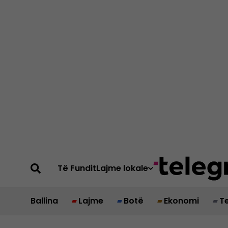
Të Fundit
Lajme lokale
Ballina
Lajme
Botë
Ekonomi
T