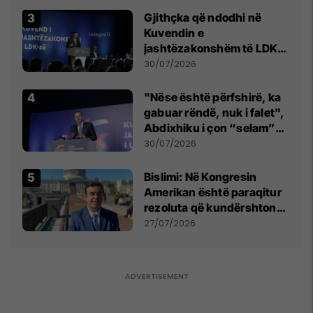
Gjithçka që ndodhi në
Kuvendin e
jashtëzakonshëm të LDK-
së
30/07/2026
"Nëse është përfshirë, ka
gabuar rëndë, nuk i falet",
Abdixhiku i çon “selam”
Përparim Ramës
30/07/2026
Bislimi: Në Kongresin
Amerikan është paraqitur
rezoluta që kundërshton
mbajtjen e Asamblesë
27/07/2026
Parlamentare të OSBE-së
në Beograd