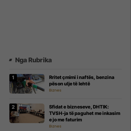
Nga Rubrika
Rritet çmimi i naftës, benzina
pëson ulje të lehtë
Biznes
Sfidat e bizneseve, DHTIK:
TVSH-ja të paguhet me inkasim
e jo me faturim
Biznes