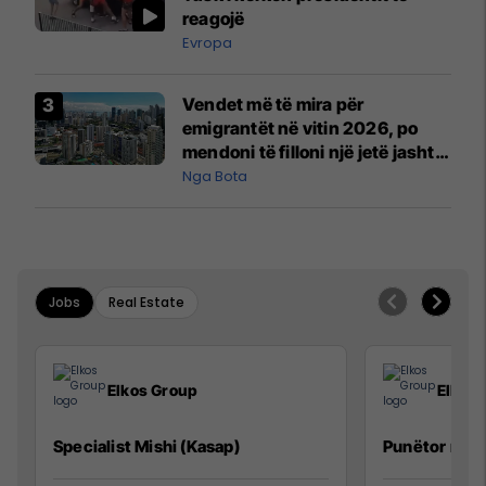
reagojë
Evropa
Vendet më të mira për
emigrantët në vitin 2026, po
mendoni të filloni një jetë jashtë
vendit?
Nga Bota
Jobs
Real Estate
Elkos Group
Elkos
Specialist Mishi (Kasap)
Punëtor në 