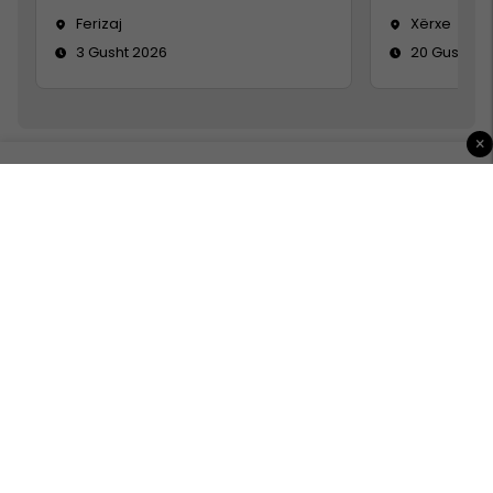
Ferizaj
Xërxe
3 Gusht 2026
20 Gusht 2
×