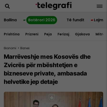
Ballina
Botërori 2026
Të fundit
Lajme
Prishtina
Prizreni
Peja
Ferizaj
Gjakova
Mitrov
Ekonomi
>
Biznes
Marrëveshje mes Kosovës dhe
Zvicrës për mbështetjen e
bizneseve private, ambasada
helvetike jep detaje