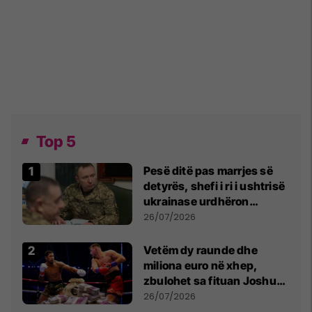
Top 5
Pesë ditë pas marrjes së
detyrës, shefi i ri i ushtrisë
ukrainase urdhëron
kontroll të madh
26/07/2026
Vetëm dy raunde dhe
miliona euro në xhep,
zbulohet sa fituan Joshua
e Prenga
26/07/2026