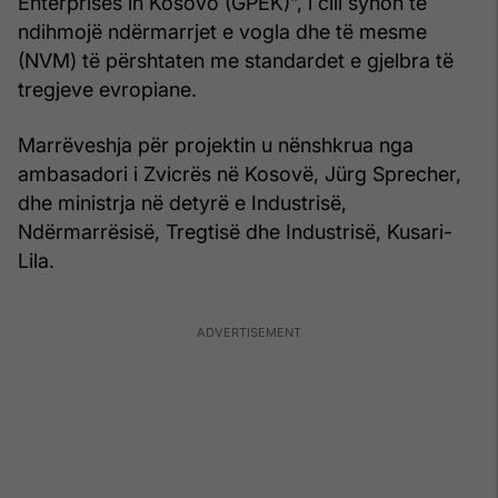
Enterprises in Kosovo (GPEK)”, i cili synon të
ndihmojë ndërmarrjet e vogla dhe të mesme
(NVM) të përshtaten me standardet e gjelbra të
tregjeve evropiane.
Marrëveshja për projektin u nënshkrua nga
ambasadori i Zvicrës në Kosovë, Jürg Sprecher,
dhe ministrja në detyrë e Industrisë,
Ndërmarrësisë, Tregtisë dhe Industrisë, Kusari-
Lila.