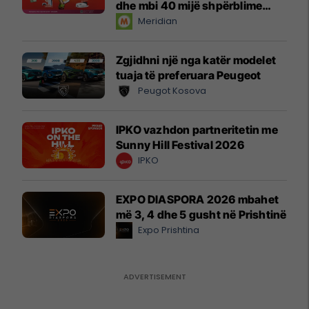
dhe mbi 40 mijë shpërblime
instant!
Meridian
Zgjidhni një nga katër modelet
tuaja të preferuara Peugeot
Peugot Kosova
IPKO vazhdon partneritetin me
Sunny Hill Festival 2026
IPKO
EXPO DIASPORA 2026 mbahet
më 3, 4 dhe 5 gusht në Prishtinë
Expo Prishtina