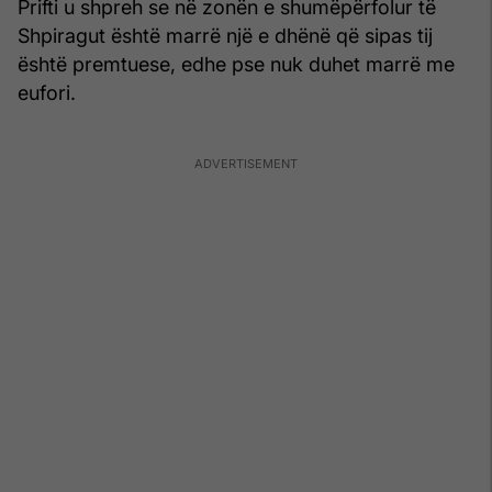
Prifti u shpreh se në zonën e shumëpërfolur të
Shpiragut është marrë një e dhënë që sipas tij
është premtuese, edhe pse nuk duhet marrë me
eufori.