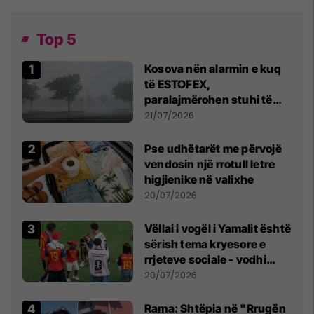
Top 5
Kosova nën alarmin e kuq
të ESTOFEX,
paralajmërohen stuhi të
fuqishme me breshër dhe
21/07/2026
erëra të forta
Pse udhëtarët me përvojë
vendosin një rrotull letre
higjienike në valixhe
20/07/2026
Vëllai i vogël i Yamalit është
sërish tema kryesore e
rrjeteve sociale - vodhi
vëmendjen pas finales së
20/07/2026
Kupës së Botës
Rama: Shtëpia në "Rrugën