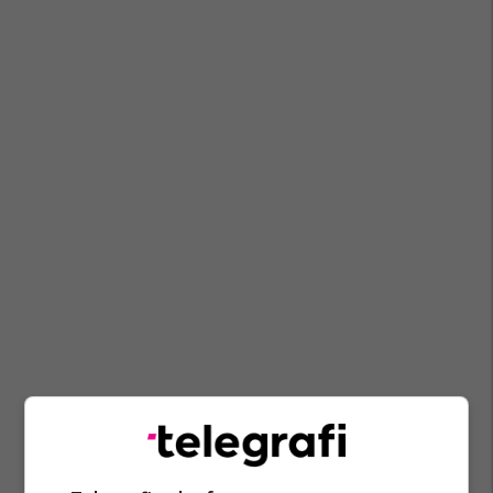
Irakli Prifti
Nafta Në Shqipëri
Shpirag