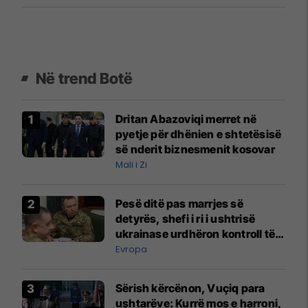
zvarrë rajonin
Në trend Botë
Dritan Abazoviqi merret në
pyetje për dhënien e shtetësisë
së nderit biznesmenit kosovar
Mali i Zi
Pesë ditë pas marrjes së
detyrës, shefi i ri i ushtrisë
ukrainase urdhëron kontroll të
madh
Evropa
Sërish kërcënon, Vuçiq para
ushtarëve: Kurrë mos e harroni,