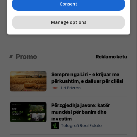
Consent
Manage options
Promo
Reklamo këtu
Sempre nga Liri – e krijuar me
përkushtim, e dalluar për cilësi
Liri Prizren
Përzgjedhja javore: katër
mundësi për banim dhe
investim
Telegrafi Real Estate