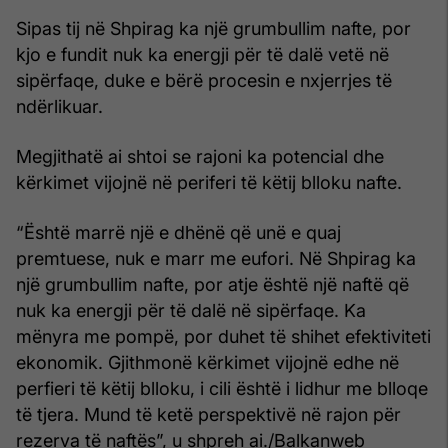
Sipas tij në Shpirag ka një grumbullim nafte, por
kjo e fundit nuk ka energji për të dalë vetë në
sipërfaqe, duke e bërë procesin e nxjerrjes të
ndërlikuar.
Megjithatë ai shtoi se rajoni ka potencial dhe
kërkimet vijojnë në periferi të këtij blloku nafte.
“Është marrë një e dhënë që unë e quaj
premtuese, nuk e marr me eufori. Në Shpirag ka
një grumbullim nafte, por atje është një naftë që
nuk ka energji për të dalë në sipërfaqe. Ka
mënyra me pompë, por duhet të shihet efektiviteti
ekonomik. Gjithmonë kërkimet vijojnë edhe në
perfieri të këtij blloku, i cili është i lidhur me blloqe
të tjera. Mund të ketë perspektivë në rajon për
rezerva të naftës”, u shpreh ai./Balkanweb