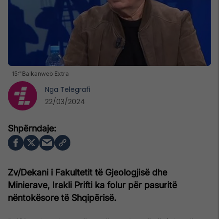
15:"Balkanweb Extra
Nga
Telegrafi
22/03/2024
Zv/Dekani i Fakultetit të Gjeologjisë dhe
Minierave, Irakli Prifti ka folur për pasuritë
nëntokësore të Shqipërisë.