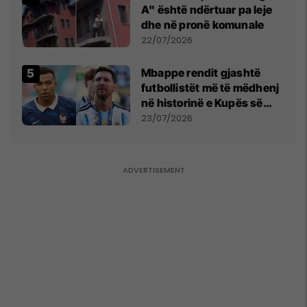
A" është ndërtuar pa leje
dhe në pronë komunale
22/07/2026
Mbappe rendit gjashtë
futbollistët më të mëdhenj
në historinë e Kupës së
Botës, Messi mbetet i dyti
23/07/2026