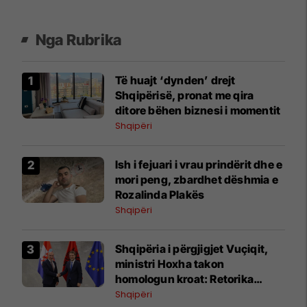
Nga Rubrika
Të huajt ‘dynden’ drejt
Shqipërisë, pronat me qira
ditore bëhen biznesi i momentit
Shqipëri
Ish i fejuari i vrau prindërit dhe e
mori peng, zbardhet dëshmia e
Rozalinda Plakës
Shqipëri
Shqipëria i përgjigjet Vuçiqit,
ministri Hoxha takon
homologun kroat: Retorika
nacionaliste s’mund të tërheqë
Shqipëri