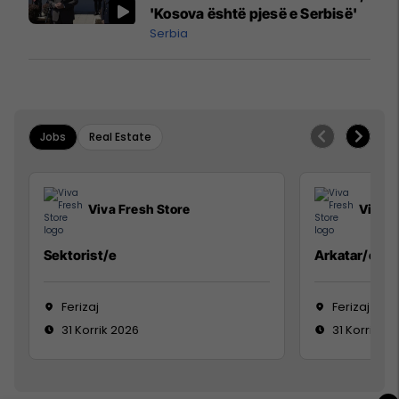
'Kosova është pjesë e Serbisë'
Serbia
Jobs
Real Estate
Viva Fresh Store
Viva F
Sektorist/e
Arkatar/e
Ferizaj
Ferizaj
31 Korrik 2026
31 Korrik 20