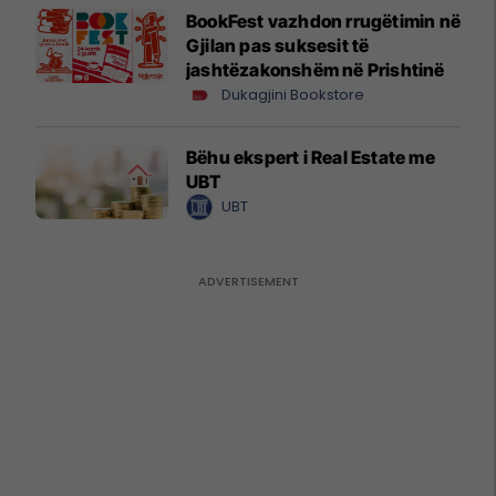
BookFest vazhdon rrugëtimin në
Gjilan pas suksesit të
jashtëzakonshëm në Prishtinë
Dukagjini Bookstore
Bëhu ekspert i Real Estate me
UBT
UBT