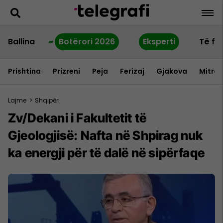
Ballina
Botërori 2026
Eksperti
Të fu
Prishtina
Prizreni
Peja
Ferizaj
Gjakova
Mitrov
Lajme
>
Shqipëri
Zv/Dekani i Fakultetit të
Gjeologjisë: Nafta në Shpirag nuk
ka energji për të dalë në sipërfaqe