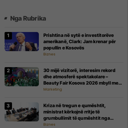
Nga Rubrika
​Prishtina në sytë e investitorëve
amerikanë, Clark: Jam krenar për
popullin e Kosovës
Biznes
30 mijë vizitorë, interesim rekord
dhe atmosferë spektakolare –
Beauty Fair Kosova 2026 mbyll me
sukses edicionin e parë
Marketing
Kriza në tregun e qumështit,
ministrat kërkojnë rritje të
grumbullimit të qumështit nga
fermerët vendorë
Biznes