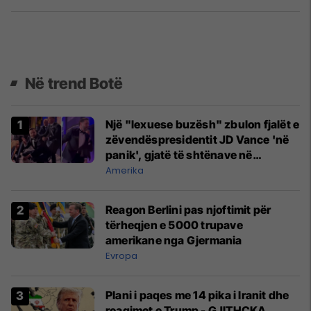
Në trend Botë
Një "lexuese buzësh" zbulon fjalët e
zëvendëspresidentit JD Vance 'në
panik', gjatë të shtënave në
Uashington DC
Amerika
Reagon Berlini pas njoftimit për
tërheqjen e 5000 trupave
amerikane nga Gjermania
Evropa
Plani i paqes me 14 pika i Iranit dhe
reagimet e Trump - GJITHÇKA,