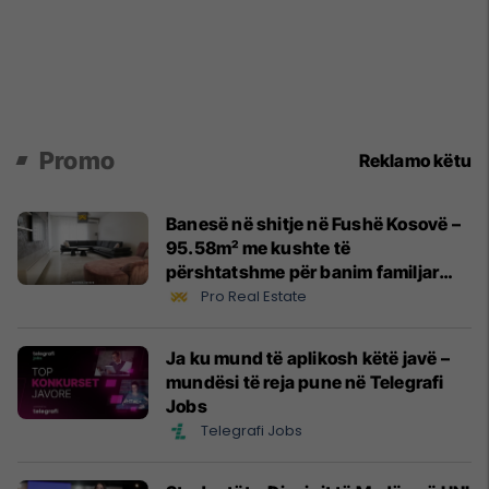
Promo
Reklamo këtu
Banesë në shitje në Fushë Kosovë –
95.58m² me kushte të
përshtatshme për banim familjar
#14531
Pro Real Estate
Ja ku mund të aplikosh këtë javë –
mundësi të reja pune në Telegrafi
Jobs
Telegrafi Jobs