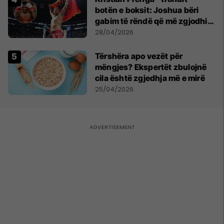
botën e boksit: Joshua bëri
gabim të rëndë që më zgjodhi
mua si kundërshtar
28/04/2026
Tërshëra apo vezët për
mëngjes? Ekspertët zbulojnë
cila është zgjedhja më e mirë
25/04/2026