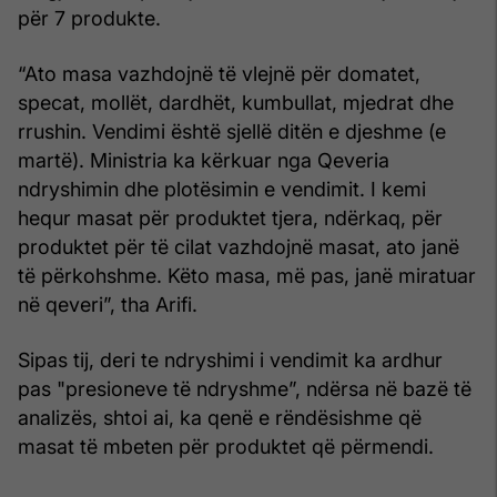
për 7 produkte.
“Ato masa vazhdojnë të vlejnë për domatet,
specat, mollët, dardhët, kumbullat, mjedrat dhe
rrushin. Vendimi është sjellë ditën e djeshme (e
martë). Ministria ka kërkuar nga Qeveria
ndryshimin dhe plotësimin e vendimit. I kemi
hequr masat për produktet tjera, ndërkaq, për
produktet për të cilat vazhdojnë masat, ato janë
të përkohshme. Këto masa, më pas, janë miratuar
në qeveri”, tha Arifi.
Sipas tij, deri te ndryshimi i vendimit ka ardhur
pas "presioneve të ndryshme”, ndërsa në bazë të
analizës, shtoi ai, ka qenë e rëndësishme që
masat të mbeten për produktet që përmendi.