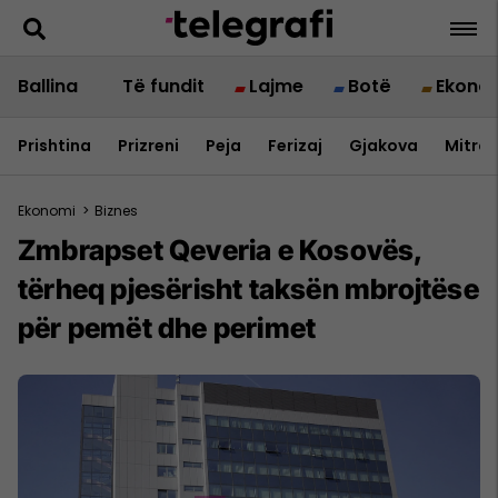
Ballina
Të fundit
Lajme
Botë
Ekono
Prishtina
Prizreni
Peja
Ferizaj
Gjakova
Mitrov
Ekonomi
>
Biznes
Zmbrapset Qeveria e Kosovës,
tërheq pjesërisht taksën mbrojtëse
për pemët dhe perimet