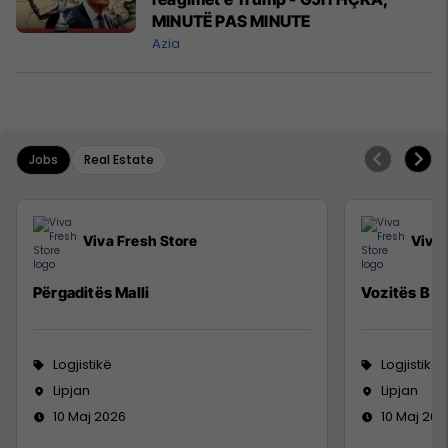
MINUTË PAS MINUTE
Azia
Jobs
Real Estate
Viva Fresh Store
Viva 
Përgaditës Malli
Vozitës B
Logjistikë
Logjistikë
Lipjan
Lipjan
10 Maj 2026
10 Maj 202