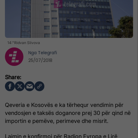
14:"Ridvan Slivova
Nga
Telegrafi
25/07/2018
Qeveria e Kosovës e ka tërhequr vendimin për
vendosjen e taksës doganore prej 30 për qind në
importin e pemëve, perimeve dhe misrit.
Lajmin e konfirmoi për Radion Evropa e Lirë