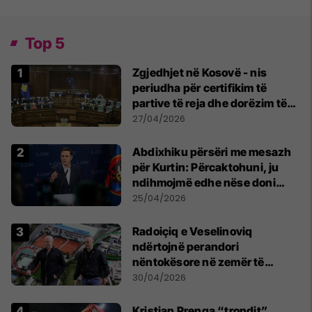
Top 5
Zgjedhjet në Kosovë - nis
periudha për certifikim të
partive të reja dhe dorëzim të
listës së kandidatëve për
27/04/2026
deputetë
Abdixhiku përsëri me mesazh
për Kurtin: Përcaktohuni, ju
ndihmojmë edhe nëse doni
marrëveshje me PDK-në
25/04/2026
Radoiçiq e Veselinoviq
ndërtojnë perandori
nëntokësore në zemër të
Beogradit, nën vilat e tyre
30/04/2026
dyshohet se po bëjnë bunkerë
Kristian Prenga “trondit”