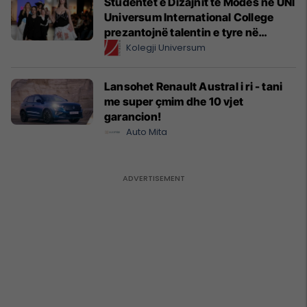
Studentët e Dizajnit të Modës në UNI
Universum International College
prezantojnë talentin e tyre në
Prishtina Fashion Night
Kolegji Universum
Lansohet Renault Austral i ri - tani
me super çmim dhe 10 vjet
garancion!
Auto Mita