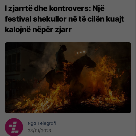
I zjarrtë dhe kontrovers: Një
festival shekullor në të cilën kuajt
kalojnë nëpër zjarr
Nga
Telegrafi
23/01/2023