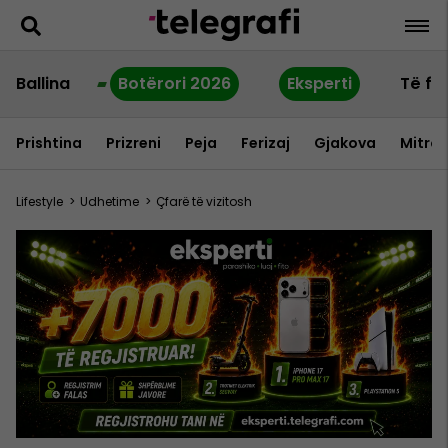
Ballina
Botërori 2026
Eksperti
Të fu
Prishtina
Prizreni
Peja
Ferizaj
Gjakova
Mitrov
Lifestyle
>
Udhetime
>
Çfarë të vizitosh