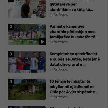
qytetarëve për
identifikimin e këtij të
dyshuari
02/07/2026
Pamjet e kamerave
zbardhin përleshjen mes
familjarëve ku mbetën të
plagosur katër persona
02/07/2026
Kompletohen çerekfinalet
e Kupës së Botës, këto janë
datat dhe oraret e
ndeshjeve
08/07/2026
16 fëmijë të mbajtur të
mbyllur në një dhomë në
Ohio për 4 vjet shpëtohen -
tani ata i pret një sfidë e
05/07/2026
madhe