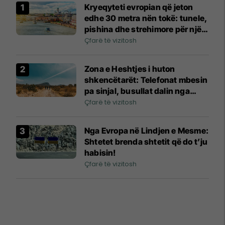
Kryeqyteti evropian që jeton
edhe 30 metra nën tokë: tunele,
pishina dhe strehimore për një
milion njerëz
Çfarë të vizitosh
Zona e Heshtjes i huton
shkencëtarët: Telefonat mbesin
pa sinjal, busullat dalin nga
kontrolli dhe misteri zgjat prej
Çfarë të vizitosh
dekadash
Nga Evropa në Lindjen e Mesme:
Shtetet brenda shtetit që do t’ju
habisin!
Çfarë të vizitosh