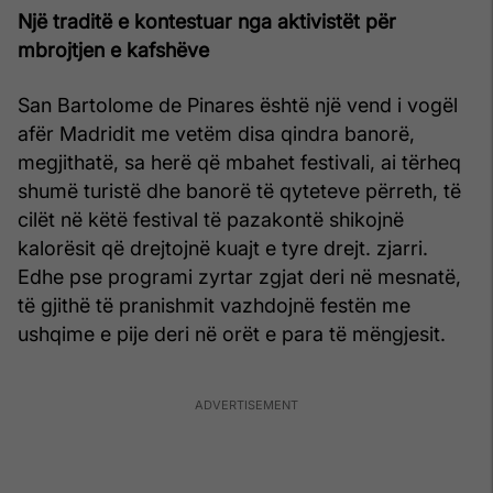
Një traditë e kontestuar nga aktivistët për
mbrojtjen e kafshëve
San Bartolome de Pinares është një vend i vogël
afër Madridit me vetëm disa qindra banorë,
megjithatë, sa herë që mbahet festivali, ai tërheq
shumë turistë dhe banorë të qyteteve përreth, të
cilët në këtë festival të pazakontë shikojnë
kalorësit që drejtojnë kuajt e tyre drejt. zjarri.
Edhe pse programi zyrtar zgjat deri në mesnatë,
të gjithë të pranishmit vazhdojnë festën me
ushqime e pije deri në orët e para të mëngjesit.