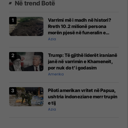
Në trend Botë
Varrimi më i madh në histori?
Rreth 10.2 milionë persona
morën pjesë në funeralin e
liderit të Iranit në 1989
Azia
Trump: Të gjithë liderët iranianë
janë në varrimin e Khameneit,
por nuk do t’i godasim
Amerika
Piloti amerikan vritet në Papua,
ushtria indoneziane merr trupin
e tij
Azia