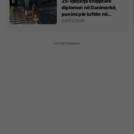
25-vjeçarja shqiptare
diplomon në Danimarkë,
punimi për luftën në
Kosovë vlerësohet me
04/07/2026
notën më të lartë