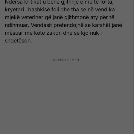
Ndërsa kritikat u bënë gjithnjë e më të forta,
kryetari i bashkisë foli dhe tha se në vend ka
mjekë veteriner që janë gjithmonë aty për të
ndihmuar. Vendasit pretendojnë se kafshët janë
mësuar me këtë zakon dhe se kjo nuk i
shqetëson.