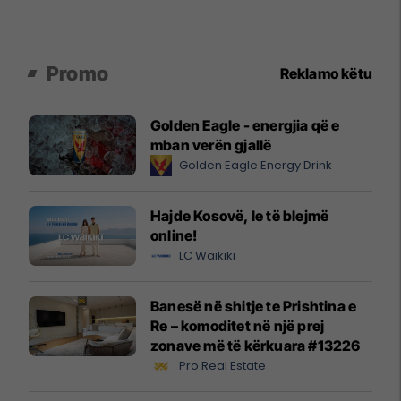
Promo
Reklamo këtu
Golden Eagle - energjia që e
mban verën gjallë
Golden Eagle Energy Drink
Hajde Kosovë, le të blejmë
online!
LC Waikiki
Banesë në shitje te Prishtina e
Re – komoditet në një prej
zonave më të kërkuara #13226
Pro Real Estate