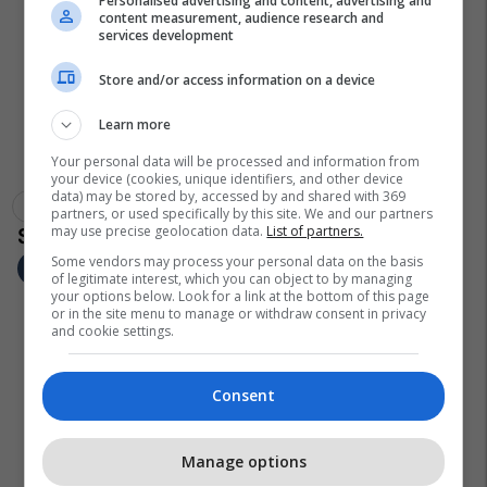
Personalised advertising and content, advertising and
content measurement, audience research and
services development
Store and/or access information on a device
Learn more
Your personal data will be processed and information from
your device (cookies, unique identifiers, and other device
data) may be stored by, accessed by and shared with 369
Argjentinë
Banesë
Zjarrfikës
Buenos Aires
partners, or used specifically by this site. We and our partners
may use precise geolocation data.
List of partners.
Some vendors may process your personal data on the basis
of legitimate interest, which you can object to by managing
your options below. Look for a link at the bottom of this page
or in the site menu to manage or withdraw consent in privacy
and cookie settings.
Consent
Manage options