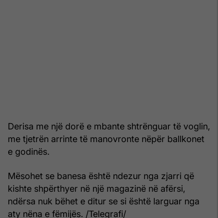
Derisa me një dorë e mbante shtrënguar të voglin,
me tjetrën arrinte të manovronte nëpër ballkonet
e godinës.
Mësohet se banesa është ndezur nga zjarri që
kishte shpërthyer në një magazinë në afërsi,
ndërsa nuk bëhet e ditur se si është larguar nga
aty nëna e fëmijës. /Telegrafi/