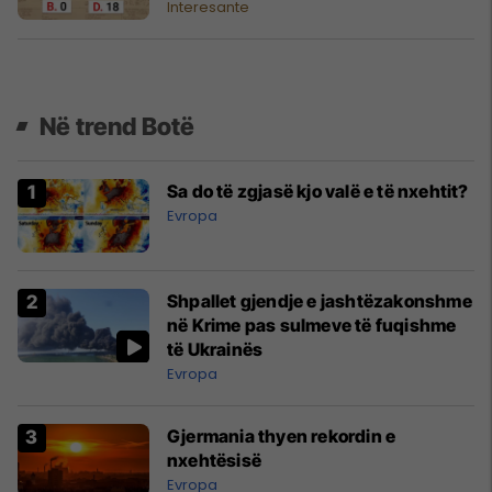
Interesante
Në trend Botë
Sa do të zgjasë kjo valë e të nxehtit?
Evropa
Shpallet gjendje e jashtëzakonshme
në Krime pas sulmeve të fuqishme
të Ukrainës
Evropa
Gjermania thyen rekordin e
nxehtësisë
Evropa