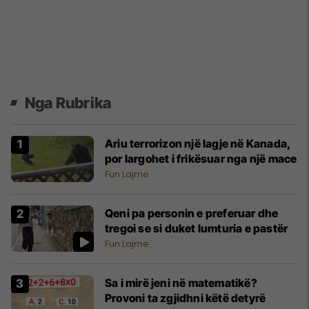
Nga Rubrika
Ariu terrorizon një lagje në Kanada,
por largohet i frikësuar nga një mace
Fun Lajme
Qeni pa personin e preferuar dhe
tregoi se si duket lumturia e pastër
Fun Lajme
Sa i mirë jeni në matematikë?
Provoni ta zgjidhni këtë detyrë