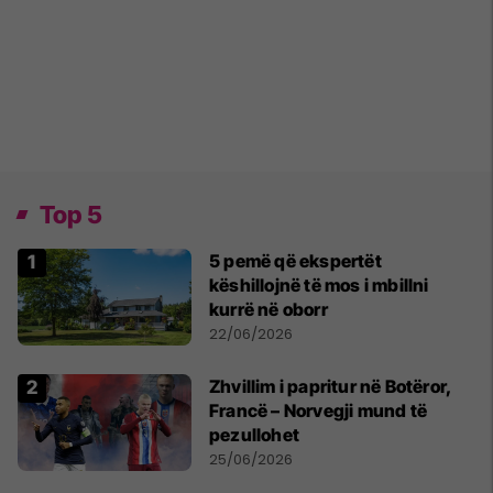
Top 5
5 pemë që ekspertët
këshillojnë të mos i mbillni
kurrë në oborr
22/06/2026
Zhvillim i papritur në Botëror,
Francë – Norvegji mund të
pezullohet
25/06/2026