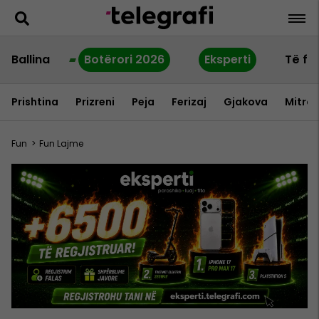
Ballina
Botërori 2026
Eksperti
Të fu
Prishtina
Prizreni
Peja
Ferizaj
Gjakova
Mitrov
Fun
>
Fun Lajme