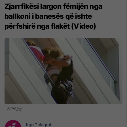
Zjarrfikësi largon fëmijën nga
ballkoni i banesës që ishte
përfshirë nga flakët (Video)
7:"ff4.jpg
Nga
Telegrafi