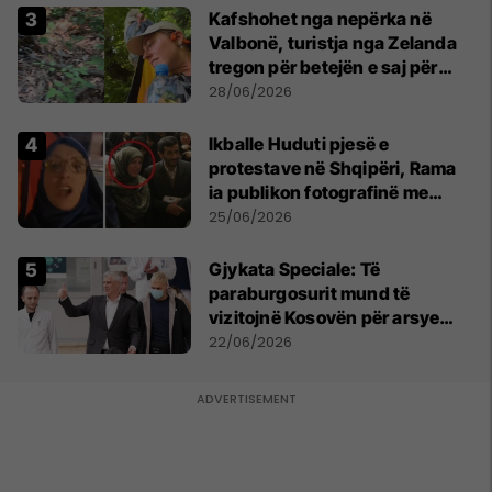
Kafshohet nga nepërka në
Valbonë, turistja nga Zelanda
tregon për betejën e saj për
mbijetesë
28/06/2026
Ikballe Huduti pjesë e
protestave në Shqipëri, Rama
ia publikon fotografinë me
Ahmadinejadin e Iranit
25/06/2026
​Gjykata Speciale: Të
paraburgosurit mund të
vizitojnë Kosovën për arsye
humanitare
22/06/2026