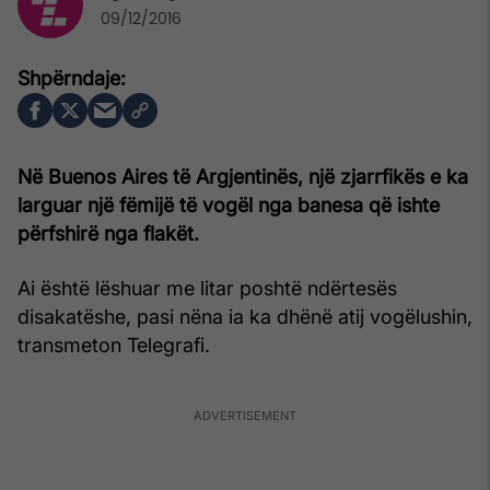
09/12/2016
Në Buenos Aires të Argjentinës, një zjarrfikës e ka
larguar një fëmijë të vogël nga banesa që ishte
përfshirë nga flakët.
Ai është lëshuar me litar poshtë ndërtesës
disakatëshe, pasi nëna ia ka dhënë atij vogëlushin,
transmeton Telegrafi.