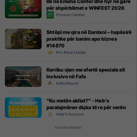
Bli në Emona Center dhe hyr në garë
për shpërblimet e WINFEST 2026
Emona Center
Shtëpi me qira në Dardani – hapësirë
praktike për banim apo biznes
#14870
Pro Real Estate
Korriku vjen me ofertë speciale all
inclusive në Fafa
Fafa Resort
"Ku metën akllat?" - Heb’s
paralajmëron diçka të re për verën
Heb's Kosova