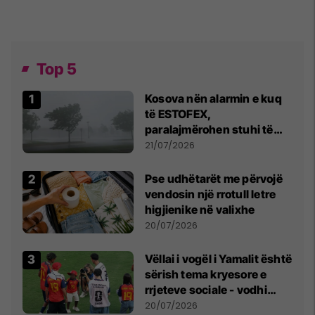
Top 5
Kosova nën alarmin e kuq
të ESTOFEX,
paralajmërohen stuhi të
fuqishme me breshër dhe
21/07/2026
erëra të forta
Pse udhëtarët me përvojë
vendosin një rrotull letre
higjienike në valixhe
20/07/2026
Vëllai i vogël i Yamalit është
sërish tema kryesore e
rrjeteve sociale - vodhi
vëmendjen pas finales së
20/07/2026