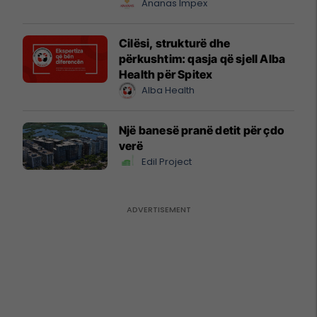
Ananas Impex
Cilësi, strukturë dhe
përkushtim: qasja që sjell Alba
Health për Spitex
Alba Health
Një banesë pranë detit për çdo
verë
Edil Project