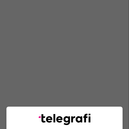
Zjarre
Policia E Shtetit
Ministria E Mbrojtjes E Shqipërisë