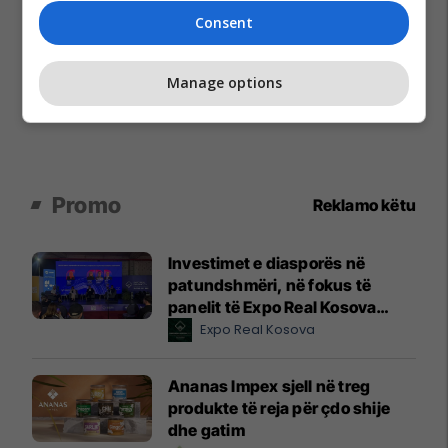
Consent
Manage options
Promo
Reklamo këtu
Investimet e diasporës në
patundshmëri, në fokus të
panelit të Expo Real Kosova
2026
Expo Real Kosova
Ananas Impex sjell në treg
produkte të reja për çdo shije
dhe gatim