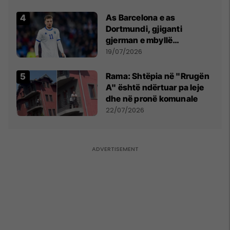
Kupës së Botës
As Barcelona e as
Dortmundi, gjiganti
gjerman e mbyllë
marrëveshjen për Fisnik
19/07/2026
Asllanin
Rama: Shtëpia në "Rrugën
A" është ndërtuar pa leje
dhe në pronë komunale
22/07/2026