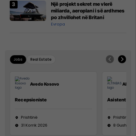
Një projekt sekret me vlerë
miliarda, aeroplani i së ardhmes
po zhvillohet në Britani
Evropa
Jobs
Real Estate
Avedo Kosovo
ALTIN
Recepsioniste
Asistente e S
Prishtinë
Prishtinë
31 Korrik 2026
8 Gusht 20