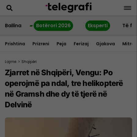
Ballina
Botërori 2026
Eksperti
Të fu
Prishtina
Prizreni
Peja
Ferizaj
Gjakova
Mitrov
Lajme
>
Shqipëri
Zjarret në Shqipëri, Vengu: Po
operojmë pa ndal, tre helikopterë
në Gramsh dhe dy të tjerë në
Delvinë