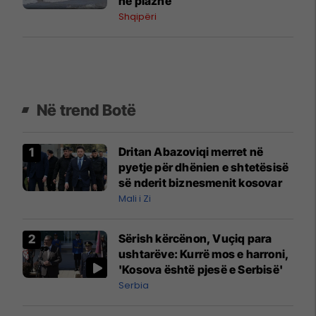
në plazhe
Shqipëri
Në trend Botë
Dritan Abazoviqi merret në
pyetje për dhënien e shtetësisë
së nderit biznesmenit kosovar
Mali i Zi
Sërish kërcënon, Vuçiq para
ushtarëve: Kurrë mos e harroni,
'Kosova është pjesë e Serbisë'
Serbia