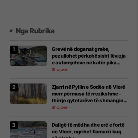
Nga Rubrika
Grevë në doganat greke,
pezullohet përkohësisht lëvizja
e automjeteve në katër pika
kufitare me Shqipërinë
Shqipëri
Zjarri në Pyllin e Sodës në Vlorë
merr përmasa të rrezikshme -
thirrje qytetarëve të shmangin
zonën
Shqipëri
Dallgë të mëdha dhe erë e fortë
në Vlorë, ngrihet flamuri i kuq