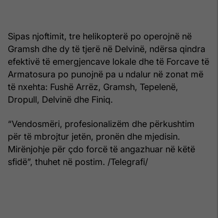
Sipas njoftimit, tre helikopterë po operojnë në
Gramsh dhe dy të tjerë në Delvinë, ndërsa qindra
efektivë të emergjencave lokale dhe të Forcave të
Armatosura po punojnë pa u ndalur në zonat më
të nxehta: Fushë Arrëz, Gramsh, Tepelenë,
Dropull, Delvinë dhe Finiq.
“Vendosmëri, profesionalizëm dhe përkushtim
për të mbrojtur jetën, pronën dhe mjedisin.
Mirënjohje për çdo forcë të angazhuar në këtë
sfidë”, thuhet në postim. /Telegrafi/