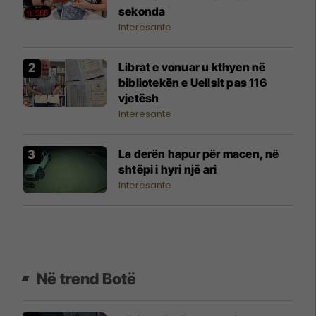
sekonda
Interesante
Librat e vonuar u kthyen në
bibliotekën e Uellsit pas 116
vjetësh
Interesante
La derën hapur për macen, në
shtëpi i hyri një ari
Interesante
Në trend Botë