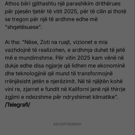
Athos bëri gjithashtu një parashikim drithërues
për pjesën tjetër të vitit 2025, për të cilin ai thotë
se tregon për një të ardhme edhe më
"shqetësuese".
Ai tha: "Nëse, Zoti na ruajt, vizionet e mia
vazhdojnë të realizohen, e ardhmja duhet të jetë
më e mundimshme. Për vitin 2025 kam vënë në
dukje edhe disa ngjarje që lidhen me ekonominë
dhe teknologjinë që mund të transformojnë
rrënjësisht jetën e njerëzimit. Në të njëjtën kohë
vini re, zjarret e fundit në Kaliforni janë një thirrje
zgjimi e ndezshme për ndryshimet klimatike”.
/Telegrafi/