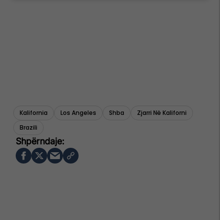
Kalifornia
Los Angeles
Shba
Zjarri Në Kaliforni
Brazili