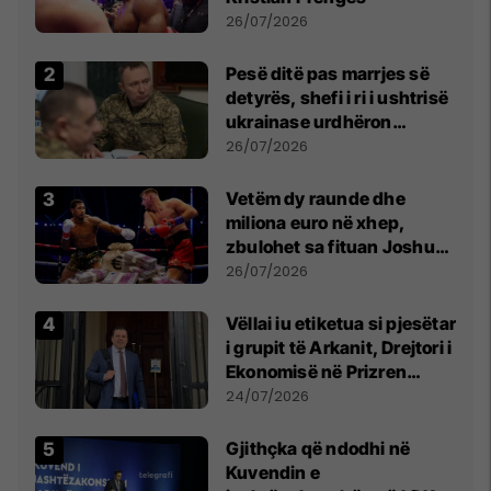
26/07/2026
Pesë ditë pas marrjes së
detyrës, shefi i ri i ushtrisë
ukrainase urdhëron
kontroll të madh
26/07/2026
Vetëm dy raunde dhe
miliona euro në xhep,
zbulohet sa fituan Joshua
e Prenga
26/07/2026
Vëllai iu etiketua si pjesëtar
i grupit të Arkanit, Drejtori i
Ekonomisë në Prizren
mohon pretendimet
24/07/2026
Gjithçka që ndodhi në
Kuvendin e