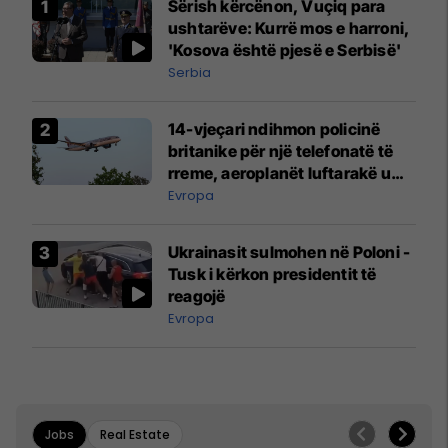
Sërish kërcënon, Vuçiq para
ushtarëve: Kurrë mos e harroni,
'Kosova është pjesë e Serbisë'
Serbia
14-vjeçari ndihmon policinë
britanike për një telefonatë të
rreme, aeroplanët luftarakë u
ngritën në ajër për të
Evropa
interceptuar fluturaken e Qatar
Airways që po shkonte drejt
Ukrainasit sulmohen në Poloni -
Mançesterit
Tusk i kërkon presidentit të
reagojë
Evropa
Jobs
Real Estate