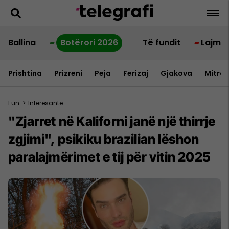
Ballina
Botërori 2026
Të fundit
Lajme
Prishtina
Prizreni
Peja
Ferizaj
Gjakova
Mitrov
Fun
>
Interesante
"Zjarret në Kaliforni janë një thirrje
zgjimi", psikiku brazilian lëshon
paralajmërimet e tij për vitin 2025