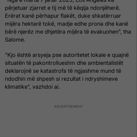
përjetuar zjarret e tij më të këqija ndonjëherë.
Erërat kanë përhapur flakët, duke shkatërruar
mijëra hektarë tokë, madje edhe prona dhe kanë
bërë njerëz me dhjetëra mijëra të evakuohen”, tha
Salome.
“Kjo është arsyeja pse autoritetet lokale e quajnë
situatën të pakontrollueshm dhe ambientalistët
deklarojnë se katastrofa të ngjashme mund të
ndodhin më shpesh si rezultat i ndryshimeve
klimatike”, vazhdoi ai.