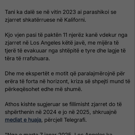
Tani ka dalë se në vitin 2023 ai parashikoi se
zjarret shkatërruese në Kaliforni.
Kjo vjen pasi të paktën 11 njerëz kanë vdekur nga
zjarret në Los Angeles këtë javë, me mijëra të
tjerë të evakuuar nga shtëpitë e tyre dhe lagje të
tëra të rrafshuara.
Dhe me ekspertët e motit që paralajmërojnë për
erëra të forta në horizont, kriza së shpejti mund të
përkeqësohet edhe më shumë.
Athos kishte sugjeruar se fillimisht zjarret do të
shpërthenin në 2024 e jo në 2025, shkruajnë
mediat e huaja
, përcjell Telegrafi.
"Nga e marta 7 janar 2025, Los Angeles ka