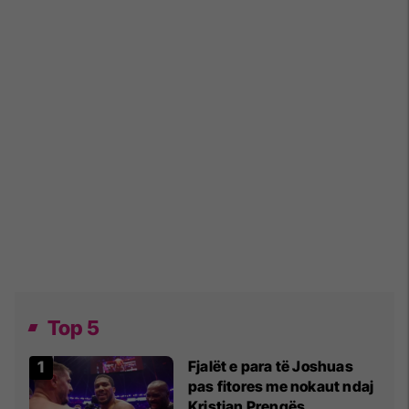
Top 5
Fjalët e para të Joshuas
pas fitores me nokaut ndaj
Kristian Prengës