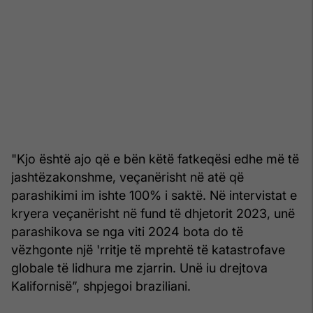
"Kjo është ajo që e bën këtë fatkeqësi edhe më të
jashtëzakonshme, veçanërisht në atë që
parashikimi im ishte 100% i saktë. Në intervistat e
kryera veçanërisht në fund të dhjetorit 2023, unë
parashikova se nga viti 2024 bota do të
vëzhgonte një 'rritje të mprehtë të katastrofave
globale të lidhura me zjarrin. Unë iu drejtova
Kalifornisë”, shpjegoi braziliani.