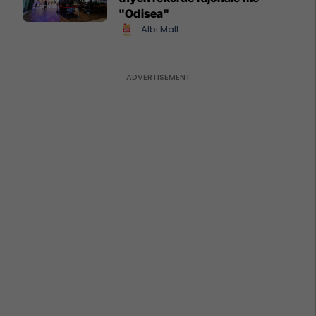
"Odisea"
Albi Mall