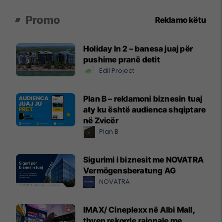
Promo
Reklamo këtu
Holiday In 2 – banesa juaj për
pushime pranë detit
Edil Project
Plan B – reklamoni biznesin tuaj
aty ku është audienca shqiptare
në Zvicër
Plan B
Sigurimi i biznesit me NOVATRA
Vermögensberatung AG
NOVATRA
IMAX/ Cineplexx në Albi Mall,
thyen rekorde rajonale me