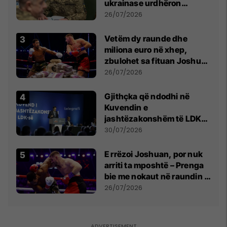
ukrainase urdhëron
kontroll të madh
26/07/2026
Vetëm dy raunde dhe
miliona euro në xhep,
zbulohet sa fituan Joshua
e Prenga
26/07/2026
Gjithçka që ndodhi në
Kuvendin e
jashtëzakonshëm të LDK-
së
30/07/2026
E rrëzoi Joshuan, por nuk
arriti ta mposhtë – Prenga
bie me nokaut në raundin e
dytë
26/07/2026