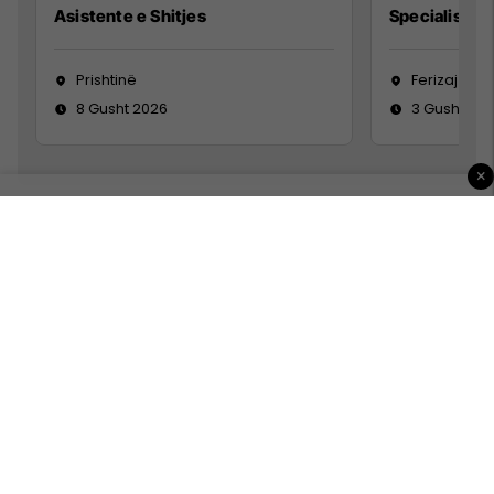
Asistente e Shitjes
Specialist Mi
Prishtinë
Ferizaj
8 Gusht 2026
3 Gusht 20
×