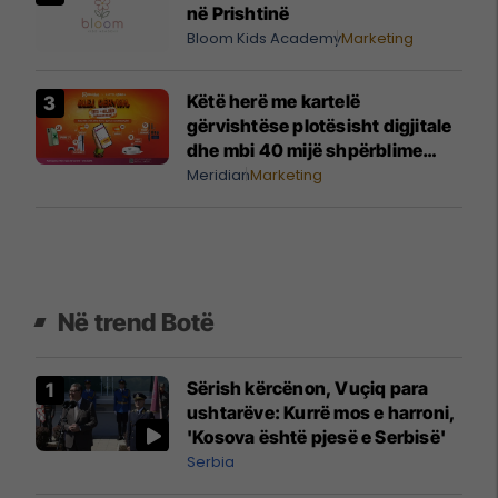
në Prishtinë
Bloom Kids Academy
Marketing
Këtë herë me kartelë
gërvishtëse plotësisht digjitale
dhe mbi 40 mijë shpërblime
instant!
Meridian
Marketing
Në trend Botë
Sërish kërcënon, Vuçiq para
ushtarëve: Kurrë mos e harroni,
'Kosova është pjesë e Serbisë'
Serbia