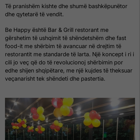
Të pranishëm kishte dhe shumë bashkëpunëtor
dhe qytetarë të vendit.
Be Happy është Bar & Grill restorant me
gërshetim të ushqimit të shëndetshëm dhe fast
food-it me shërbim të avancuar në drejtim të
restorantit me standarde të larta. Një koncept i ri i
cili jo veç që do të revolucionoj shërbimin por
edhe shijen shqipëtare, me një kujdes të theksuar
veçanarisht tek shëndeti dhe pastertia.