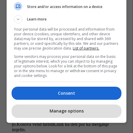
Store and/or access information on a device
Learn more
Your personal data will be processed and information from
your device (cookies, unique identifiers, and other device
data) may be stored by, accessed by and shared with 369
partners, or used specifically by this site. We and our partners
Komuna E Pejës
Gazmend Muhaxheri
may use precise geolocation data.
List of partners.
Petrol Company
Be Happy Restaurant
Be Happy
Some vendors may process your personal data on the basis
of legitimate interest, which you can object to by managing
your options below. Look for a link at the bottom of this page
or in the site menu to manage or withdraw consent in privacy
and cookie settings.
Consent
Manage options