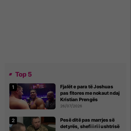
Top 5
Fjalët e para të Joshuas
pas fitores me nokaut ndaj
Kristian Prengës
26/07/2026
Pesë ditë pas marrjes së
detyrës, shefi i ri i ushtrisë