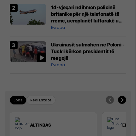
14-vjeçari ndihmon policinë
britanike për një telefonatë të
rreme, aeroplanët luftarakë u
ngritën në ajër për të
Evropa
interceptuar fluturaken e Qatar
Airways që po shkonte drejt
Ukrainasit sulmohen në Poloni -
Mançesterit
Tusk i kërkon presidentit të
reagojë
Evropa
Jobs
Real Estate
ALTINBAS
Elkos