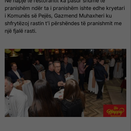
Në hapje të restorantit ka pasur shumë të
pranishëm ndër ta i pranishëm ishte edhe kryetari
i Komunës së Pejës, Gazmend Muhaxheri ku
shfrytëzoj rastin t'i përshëndes të pranishmit me
një fjalë rasti.