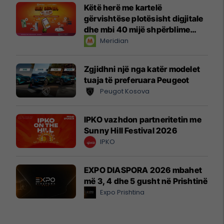
Këtë herë me kartelë
gërvishtëse plotësisht digjitale
dhe mbi 40 mijë shpërblime
instant!
Meridian
Zgjidhni një nga katër modelet
tuaja të preferuara Peugeot
Peugot Kosova
IPKO vazhdon partneritetin me
Sunny Hill Festival 2026
IPKO
EXPO DIASPORA 2026 mbahet
më 3, 4 dhe 5 gusht në Prishtinë
Expo Prishtina