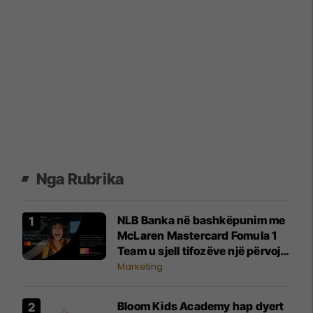
Nga Rubrika
NLB Banka në bashkëpunim me
McLaren Mastercard Fomula 1
Team u sjell tifozëve një përvojë
të paharrueshme
Marketing
Bloom Kids Academy hap dyert