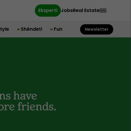
Eksperti
Jobs
Real Estate
style
Shëndeti
Fun
Newsletter