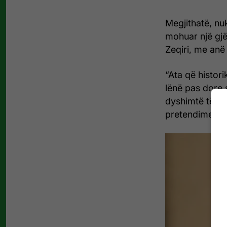
Megjithatë, nu
mohuar një gjë 
Zeqiri, me anë
“Ata që histor
lënë pas dore s
dyshimtë të bu
pretendime të p