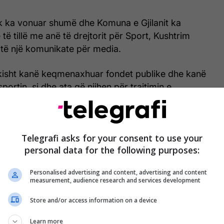
k ka vonuar shumë dhe Komuna e Gjilanit ka
të tillë me anë të drejtorit për Sport, Kushtrim
 të një komunikate për media.
ikisht kanë keqmenaxhuar fondet publike dhe kanë
portin, si dhe ata që njihen për trajtimin e
xhetit publik, kanë përhapur edhe një herë
abaza”, ka thënë fillimisht Zeqiri.
Telegrafi asks for your consent to use your
personal data for the following purposes:
Personalised advertising and content, advertising and content
measurement, audience research and services development
Store and/or access information on a device
Learn more