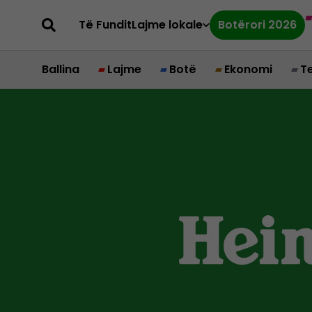
Të Fundit
Lajme lokale
Botërori 2026
Ballina
Lajme
Botë
Ekonomi
T