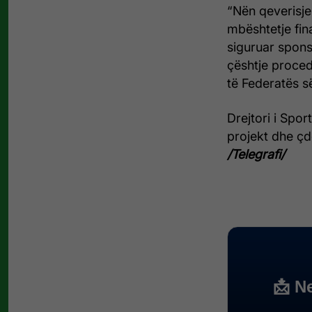
“Nën qeverisjen
mbështetje fin
siguruar spons
çështje proced
të Federatës s
Drejtori i Spor
projekt dhe çd
/Telegrafi/