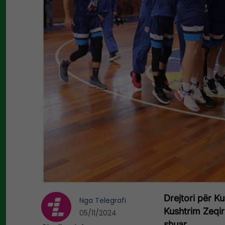
Drejtori për Ku
Nga
Telegrafi
Kushtrim Zeqiri
05/11/2024
shuar.