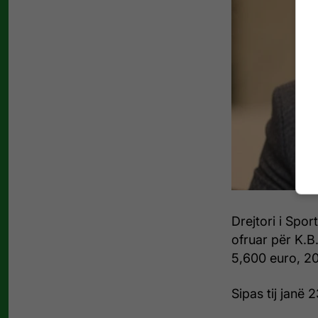
Drejtori i Spor
ofruar për K.B.
5,600 euro, 20
Sipas tij janë 