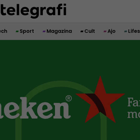
ech
Sport
Magazina
Cult
Ajo
Life