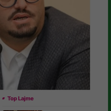
Top Lajme