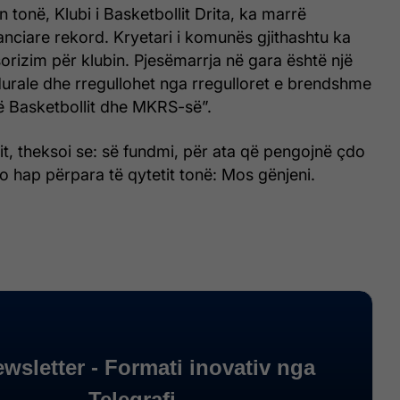
 tonë, Klubi i Basketbollit Drita, ka marrë
anciare rekord. Kryetari i komunës gjithashtu ka
orizim për klubin. Pjesëmarrja në gara është një
urale dhe rregullohet nga rregulloret e brendshme
ë Basketbollit dhe MKRS-së”.
tit, theksoi se: së fundmi, për ata që pengojnë çdo
o hap përpara të qytetit tonë: Mos gënjeni.