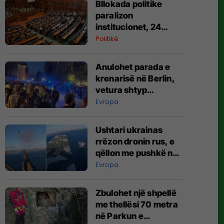
Bllokada politike
paralizon
institucionet, 24
agjenci funksionojnë
Politikë
me mandate të
skaduara ose jo të
Anulohet parada e
plota
krenarisë në Berlin,
vetura shtyp
pjesëmarrësit –
Evropa
raportohet për të
lënduar
Ushtari ukrainas
rrëzon dronin rus, e
qëllon me pushkë nga
kabina e aeroplanit
Evropa
Zbulohet një shpellë
me thellësi 70 metra
në Parkun e