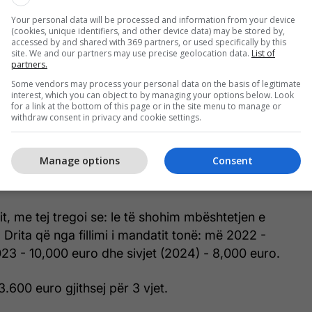
Your personal data will be processed and information from your device
(cookies, unique identifiers, and other device data) may be stored by,
accessed by and shared with 369 partners, or used specifically by this
site. We and our partners may use precise geolocation data.
List of
partners.
Some vendors may process your personal data on the basis of legitimate
interest, which you can object to by managing your options below. Look
for a link at the bottom of this page or in the site menu to manage or
withdraw consent in privacy and cookie settings.
Manage options
Consent
tit, me tej tregoi se: le të shohim mbështetjen e
 Drita që nga fillimi i mandatit tonë: më 2022 -
23 - 10,000 euro dhe sivjet (2024) - 8,000 euro.
23.600 euro gjithsej për 3 vjet.