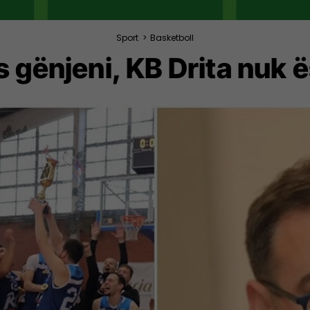
Sport
>
Basketboll
s gënjeni, KB Drita nuk 