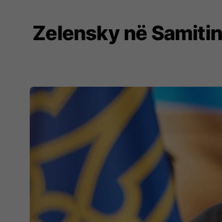
Zelensky në Samitin