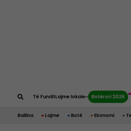
Të Fundit
Lajme lokale
Botërori 2026
Ballina
Lajme
Botë
Ekonomi
T