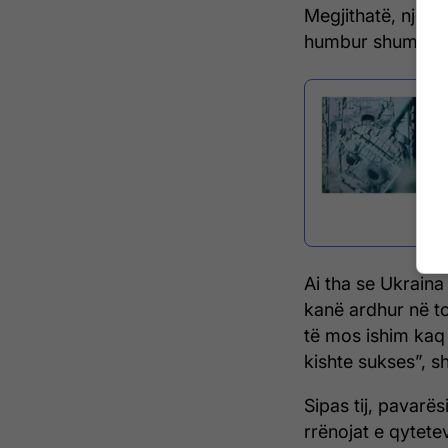
Megjithatë, njerë
humbur shumë jet
Ai tha se Ukraina
kanë ardhur në t
të mos ishim kaq
kishte sukses”, sh
Sipas tij, pavarë
rrënojat e qytete