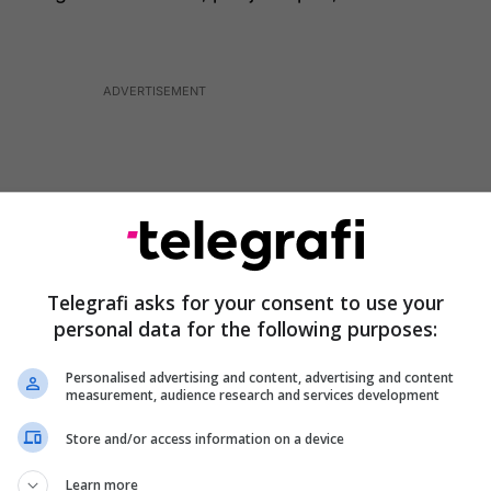
Telegrafi asks for your consent to use your
personal data for the following purposes:
Personalised advertising and content, advertising and content
measurement, audience research and services development
Store and/or access information on a device
ik po e kthen historinë në mënyrë që ne ta bëjmë
je. Unë besoj se lufta nuk ka vend në botë.
Learn more