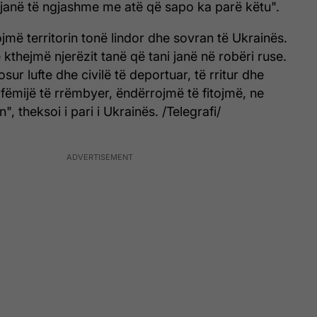
e janë të ngjashme me atë që sapo ka parë këtu".
ojmë territorin tonë lindor dhe sovran të Ukrainës.
kthejmë njerëzit tanë që tani janë në robëri ruse.
sur lufte dhe civilë të deportuar, të rritur dhe
fëmijë të rrëmbyer, ëndërrojmë të fitojmë, ne
 theksoi i pari i Ukrainës. /Telegrafi/