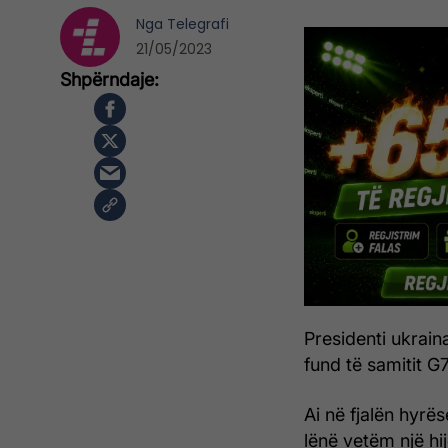
Nga
Telegrafi
21/05/2023
Presidenti ukrai
fund të samitit G
Ai në fjalën hyrë
lënë vetëm një hij