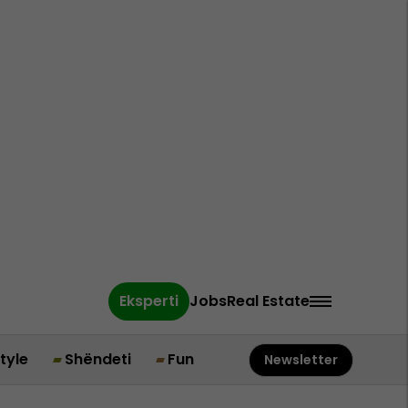
Eksperti
Jobs
Real Estate
style
Shëndeti
Fun
Newsletter