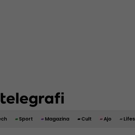
ech
Sport
Magazina
Cult
Ajo
Life