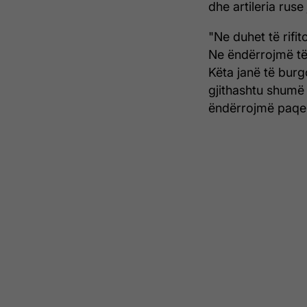
dhe artileria rus
"Ne duhet të rifit
Ne ëndërrojmë të 
Këta janë të burgo
gjithashtu shumë 
ëndërrojmë paqen",