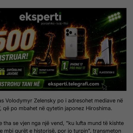
nas Volodymyr Zelensky po i adresohet mediave në
7, që po mbahet në qytetin japonez Hiroshima.
se tha se vjen nga një vend, "ku lufta mund të kishte
e mbi gurët e historisë, por jo turpin", transmeton