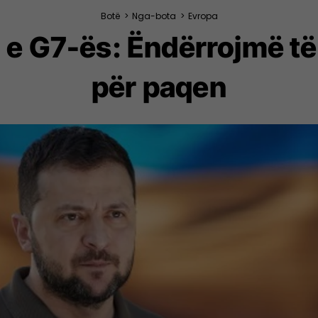
Botë
>
Nga-bota
>
Evropa
 e G7-ës: Ëndërrojmë të
për paqen