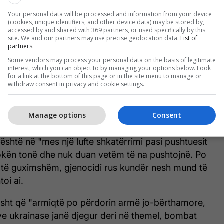
zimi ka bërë një rrugë shumë të gjatë dhe ka
Your personal data will be processed and information from your device
ë", shtoi Zelensky,
(cookies, unique identifiers, and other device data) may be stored by,
accessed by and shared with 369 partners, or used specifically by this
site. We and our partners may use precise geolocation data.
List of
partners.
Some vendors may process your personal data on the basis of legitimate
Përmes hapësirës në të cilën futet
interest, which you can object to by managing your options below. Look
for a link at the bottom of this page or in the site menu to manage or
ushtari për ta ngarë tankun, droni i
withdraw consent in privacy and cookie settings.
ukrainasve hedhë granatën e
dorës – shpërthen tanku rus
Manage options
Consent
 është në "mes një lufte shkatërrimi pasi pushtuesit
okën tonë dhe nuk duan vetëm të na pushtojnë. Po
 të guximshëm, gjenocidi rus kundër nesh mund të
toi ai.
sisht që "armiqtë po përdorin armë jo-bërthamore,
ve ukrainase janë djegur deri në themel, bombat