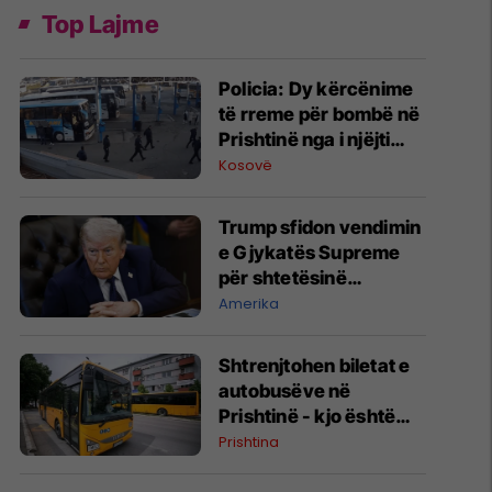
Top Lajme
Policia: Dy kërcënime
të rreme për bombë në
Prishtinë nga i njëjti
numër në Serbi
Kosovë
Trump sfidon vendimin
e Gjykatës Supreme
për shtetësinë
amerikane në lindje
Amerika
Shtrenjtohen biletat e
autobusëve në
Prishtinë - kjo është
çmimorja e re
Prishtina