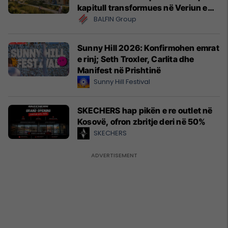
kapitull transformues në Veriun e
Shqipërisë
BALFIN Group
Sunny Hill 2026: Konfirmohen emrat
e rinj; Seth Troxler, Carlita dhe
Manifest në Prishtinë
Sunny Hill Festival
SKECHERS hap pikën e re outlet në
Kosovë, ofron zbritje deri në 50%
SKECHERS