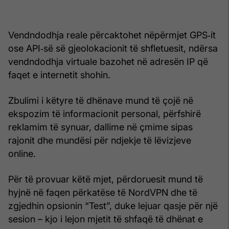
Vendndodhja reale përcaktohet nëpërmjet GPS‑it
ose API‑së së gjeolokacionit të shfletuesit, ndërsa
vendndodhja virtuale bazohet në adresën IP që
faqet e internetit shohin.
Zbulimi i këtyre të dhënave mund të çojë në
ekspozim të informacionit personal, përfshirë
reklamim të synuar, dallime në çmime sipas
rajonit dhe mundësi për ndjekje të lëvizjeve
online.
Për të provuar këtë mjet, përdoruesit mund të
hyjnë në faqen përkatëse të NordVPN dhe të
zgjedhin opsionin “Test”, duke lejuar qasje për një
sesion – kjo i lejon mjetit të shfaqë të dhënat e