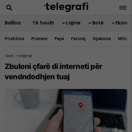
Ballina
Të fundit
Lajme
Botë
Ekono
Prishtina
Prizreni
Peja
Ferizaj
Gjakova
Mitrov
Tech
>
Internet
Zbuloni çfarë di interneti për
vendndodhjen tuaj