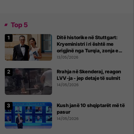
Top 5
Ditë historike në Stuttgart:
Kryeministri i ri është me
origjinë nga Turqia, zonja e
parë një shqiptare nga
13/05/2026
Kanadaja
Rrahja në Skenderaj, reagon
LVV-ja - jep detaje të sulmit
14/05/2026
Kush janë 10 shqiptarët më të
pasur
14/05/2026