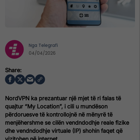
Nga
Telegrafi
04/04/2026
NordVPN ka prezantuar një mjet të ri falas të
quajtur “My Location”, i cili u mundëson
përdoruesve të kontrollojnë në mënyrë të
menjëhershme se cilën vendndodhje reale fizike
dhe vendndodhje virtuale (IP) shohin faqet që
vizitohen në internet.