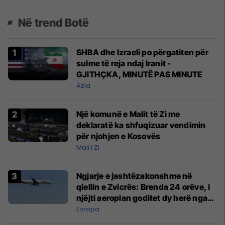
Në trend Botë
SHBA dhe Izraeli po përgatiten për
sulme të reja ndaj Iranit -
GJITHÇKA, MINUTË PAS MINUTE
Azia
Një komunë e Malit të Zi me
deklaratë ka shfuqizuar vendimin
për njohjen e Kosovës
Mali i Zi
Ngjarje e jashtëzakonshme në
qiellin e Zvicrës: Brenda 24 orëve, i
njëjti aeroplan goditet dy herë nga
rrufeja
Evropa