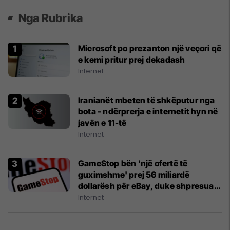
Nga Rubrika
Microsoft po prezanton një veçori që
e kemi pritur prej dekadash
Internet
Iranianët mbeten të shkëputur nga
bota - ndërprerja e internetit hyn në
javën e 11-të
Internet
GameStop bën 'një ofertë të
guximshme' prej 56 miliardë
dollarësh për eBay, duke shpresuar
të konkurrojë me Amazon
Internet