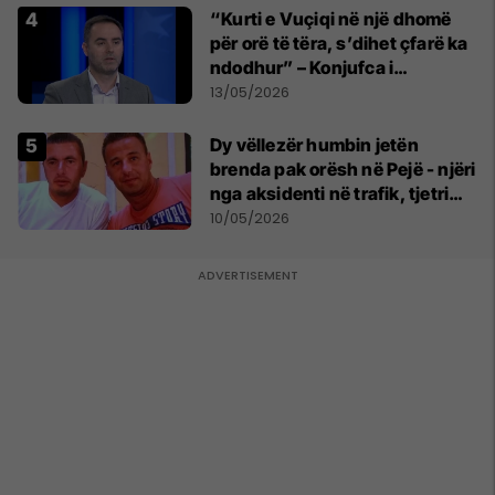
“Kurti e Vuçiqi në një dhomë
për orë të tëra, s’dihet çfarë ka
ndodhur” – Konjufca i
përgjigjet Osmanit
13/05/2026
Dy vëllezër humbin jetën
brenda pak orësh në Pejë - njëri
nga aksidenti në trafik, tjetri
nga sëmundja
10/05/2026