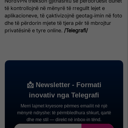
NordVPN thekson gjithashtu se përdoruesit duhet
të kontrollojnë në mënyrë të rregullt lejet e
aplikacioneve, të çaktivizojnë geotag‑imin në foto
dhe të përdorin mjete të tjera për të mbrojtur
privatësinë e tyre online.
/Telegrafi/