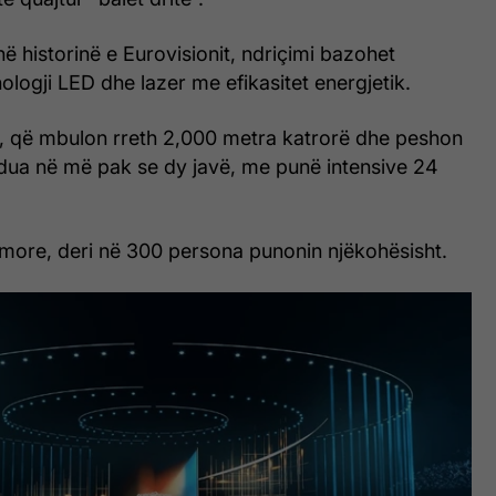
në historinë e Eurovisionit, ndriçimi bazohet
nologji LED dhe lazer me efikasitet energjetik.
s, që mbulon rreth 2,000 metra katrorë dhe peshon
ndua në më pak se dy javë, me punë intensive 24
ore, deri në 300 persona punonin njëkohësisht.