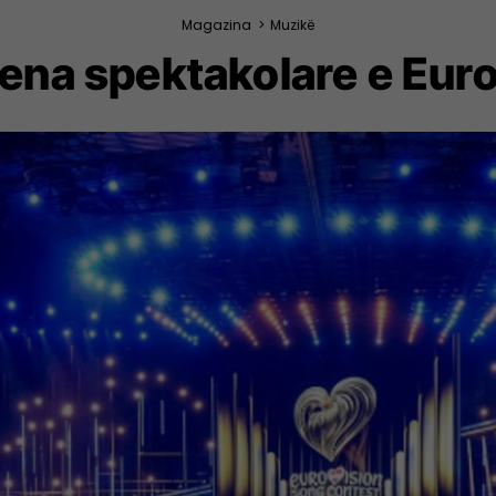
Magazina
>
Muzikë
ena spektakolare e Eur