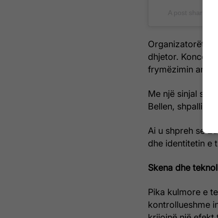
A post shared b
Organizatorët zbu
dhjetor. Koncepti
frymëzimin arkite
Me një sinjal simb
Bellen, shpalli zy
Ai u shpreh se Eu
dhe identitetin e t
Skena dhe teknol
Pika kulmore e te
kontrollueshme i
krijojnë një efekt 