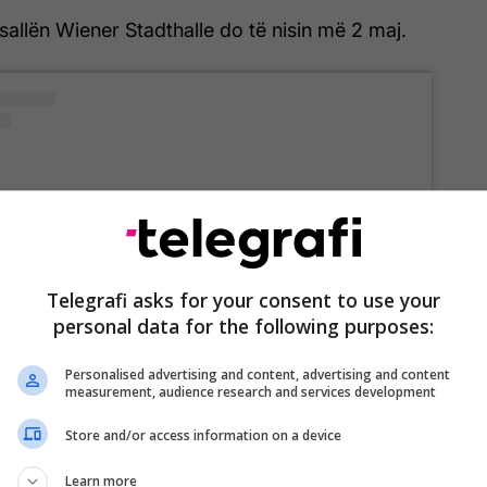
sallën Wiener Stadthalle do të nisin më 2 maj.
Telegrafi asks for your consent to use your
st on Instagram
personal data for the following purposes:
Personalised advertising and content, advertising and content
measurement, audience research and services development
Store and/or access information on a device
Learn more