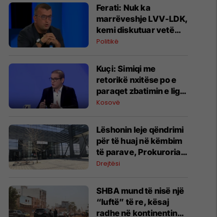
Ferati: Nuk ka
marrëveshje LVV-LDK,
kemi diskutuar vetëm
për parime
Politikë
Kuçi: Simiqi me
retorikë nxitëse po e
paraqet zbatimin e ligjit
në veri si "spastrim
Kosovë
etnik"
Lëshonin leje qëndrimi
për të huaj në këmbim
të parave, Prokuroria
jep detaje për zyrtarët
Drejtësi
e arrestuar të MPB-së
SHBA mund të nisë një
“luftë” të re, kësaj
radhe në kontinentin