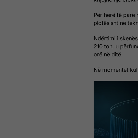
Për herë të parë 
plotësisht në tek
Ndërtimi i skenë
210 ton, u përfu
orë në ditë.
Në momentet kulm