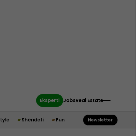
Eksperti
Jobs
Real Estate
style
Shëndeti
Fun
Newsletter