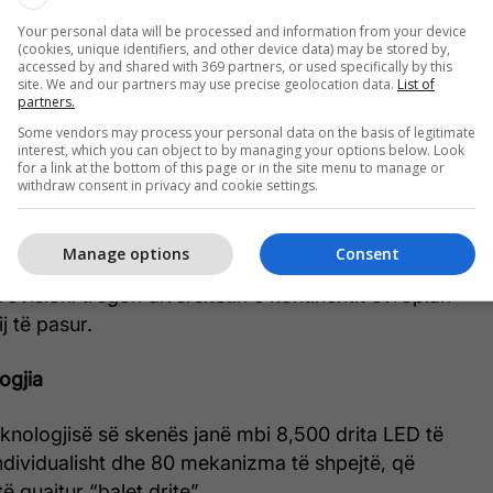
y ORF (@orf)
Your personal data will be processed and information from your device
(cookies, unique identifiers, and other device data) may be stored by,
accessed by and shared with 369 partners, or used specifically by this
site. We and our partners may use precise geolocation data.
List of
luan detajet kryesore të dizajnit që në muajin
partners.
 është modern dhe bazohet në lëvizjen, lidhjen dhe
Some vendors may process your personal data on the basis of legitimate
interest, which you can object to by managing your options below. Look
kturor.
for a link at the bottom of this page or in the site menu to manage or
withdraw consent in privacy and cookie settings.
olik nisjeje, presidenti i Austrisë, Alexander Van der
rtarisht hapjen e skenës.
Manage options
Consent
rovisioni tregon diversitetin e kontinentit evropian
ij të pasur.
ogjia
knologjisë së skenës janë mbi 8,500 drita LED të
ndividualisht dhe 80 mekanizma të shpejtë, që
të quajtur “balet drite”.