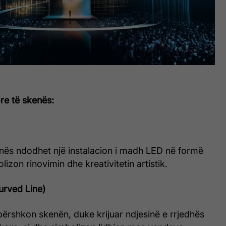
re të skenës:
nës ndodhet një instalacion i madh LED në formë
lizon rinovimin dhe kreativitetin artistik.
Curved Line)
përshkon skenën, duke krijuar ndjesinë e rrjedhës