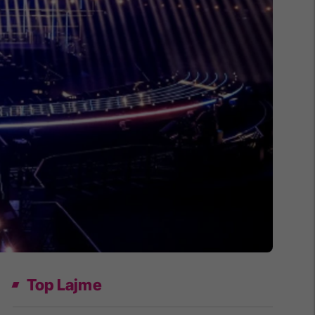
Top Lajme