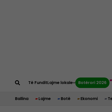
Të Fundit
Lajme lokale
Botërori 2026
Ballina
Lajme
Botë
Ekonomi
T