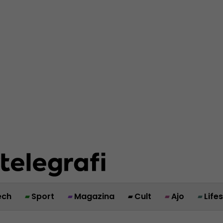
ech
Sport
Magazina
Cult
Ajo
Life