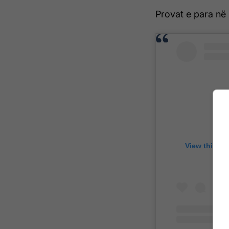
Provat e para në 
View this po