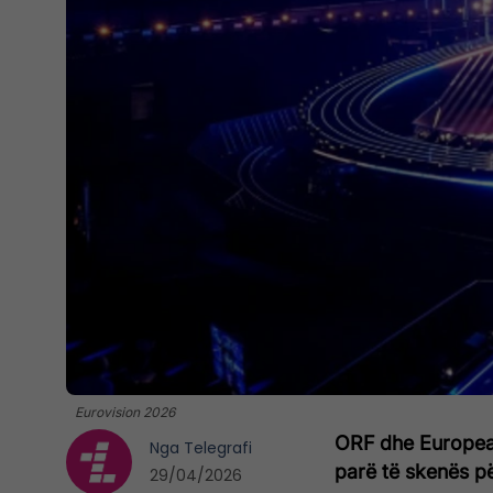
Eurovision 2026
ORF dhe European
Nga
Telegrafi
parë të skenës p
29/04/2026