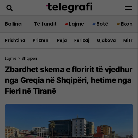
Ballina
Të fundit
Lajme
Botë
Ekono
Prishtina
Prizreni
Peja
Ferizaj
Gjakova
Mitrov
Lajme
>
Shqipëri
Zbardhet skema e floririt të vjedhur
nga Greqia në Shqipëri, hetime nga
Fieri në Tiranë