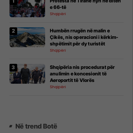
Protesta në Tiranë hyn në ditën
e 66-të
Shqipëri
Humbën rrugën në malin e
Çikës, nis operacioni i kërkim-
shpëtimit për dy turistët
Shqipëri
​Shqipëria nis procedurat për
anulimin e koncesionit të
Aeroportit të Vlorës
Shqipëri
Në trend Botë