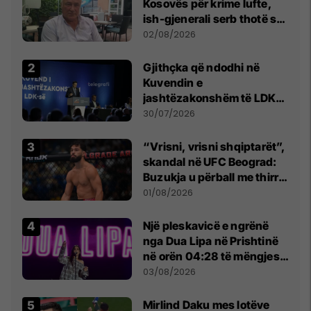
Kosovës për krime lufte,
ish-gjenerali serb thotë se
dikush e tradhtoi në
02/08/2026
Beograd
Gjithçka që ndodhi në
Kuvendin e
jashtëzakonshëm të LDK-
së
30/07/2026
“Vrisni, vrisni shqiptarët”,
skandal në UFC Beograd:
Buzukja u përball me thirrje
anti-shqiptare nga
01/08/2026
tribunat
Një pleskavicë e ngrënë
nga Dua Lipa në Prishtinë
në orën 04:28 të mëngjesit
- dhe bota digjitale serbe
03/08/2026
shpall gjendjen e luftës
Mirlind Daku mes lotëve