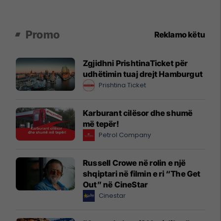
Promo
Reklamo këtu
Zgjidhni PrishtinaTicket për
udhëtimin tuaj drejt Hamburgut
Prishtina Ticket
Karburant cilësor dhe shumë
më tepër!
Petrol Company
Russell Crowe në rolin e një
shqiptari në filmin e ri “The Get
Out” në CineStar
Cinestar