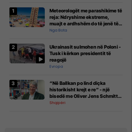
Meteorologët me parashikime të
reja: Ndryshime ekstreme,
muajt e ardhshëm do të jenë të
pazakontë
Nga Bota
Ukrainasit sulmohen në Poloni -
Tusk i kërkon presidentit të
reagojë
Evropa
“Në Ballkan po lind diçka
historikisht krejt e re” - një
bisedë me Oliver Jens Schmitt
mbi protestat në Shqipëri dhe të
Shqipëri
kaluarën e rajonit