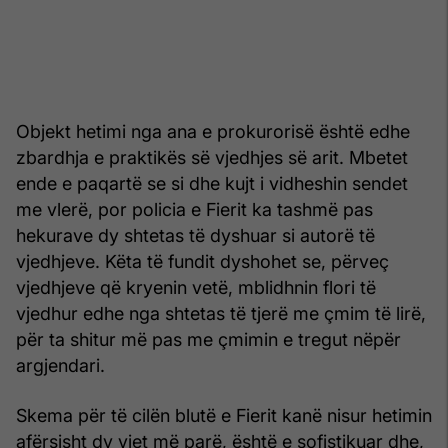
Objekt hetimi nga ana e prokurorisë është edhe
zbardhja e praktikës së vjedhjes së arit. Mbetet
ende e paqartë se si dhe kujt i vidheshin sendet
me vlerë, por policia e Fierit ka tashmë pas
hekurave dy shtetas të dyshuar si autorë të
vjedhjeve. Këta të fundit dyshohet se, përveç
vjedhjeve që kryenin vetë, mblidhnin flori të
vjedhur edhe nga shtetas të tjerë me çmim të lirë,
për ta shitur më pas me çmimin e tregut nëpër
argjendari.
Skema për të cilën blutë e Fierit kanë nisur hetimin
afërsisht dy vjet më parë, është e sofistikuar dhe,