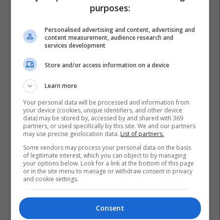
purposes:
Personalised advertising and content, advertising and
content measurement, audience research and
services development
Store and/or access information on a device
Learn more
Your personal data will be processed and information from
your device (cookies, unique identifiers, and other device
data) may be stored by, accessed by and shared with 369
partners, or used specifically by this site. We and our partners
Fier
Greqia
Floriri
Policia E Shtetit
may use precise geolocation data.
List of partners.
Some vendors may process your personal data on the basis
of legitimate interest, which you can object to by managing
your options below. Look for a link at the bottom of this page
or in the site menu to manage or withdraw consent in privacy
and cookie settings.
Consent