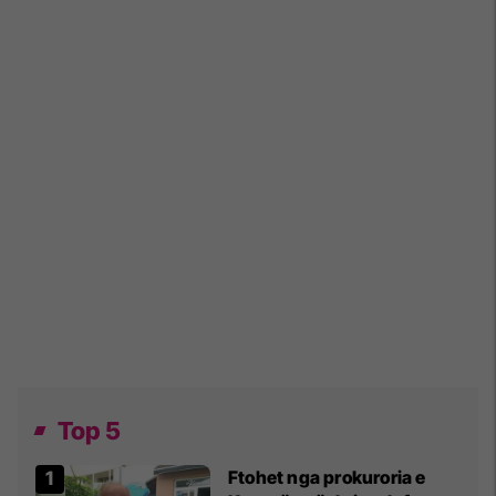
Top 5
Ftohet nga prokuroria e