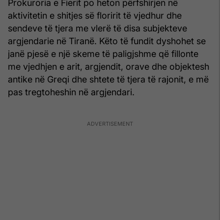
Prokuroria e Fierit po heton përfshirjen në
aktivitetin e shitjes së floririt të vjedhur dhe
sendeve të tjera me vlerë të disa subjekteve
argjendarie në Tiranë. Këto të fundit dyshohet se
janë pjesë e një skeme të paligjshme që fillonte
me vjedhjen e arit, argjendit, orave dhe objektesh
antike në Greqi dhe shtete të tjera të rajonit, e më
pas tregtoheshin në argjendari.