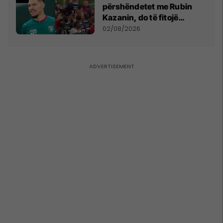
përshëndetet me Rubin
Kazanin, do të fitojë
miliona te Spartak Moska
02/08/2026