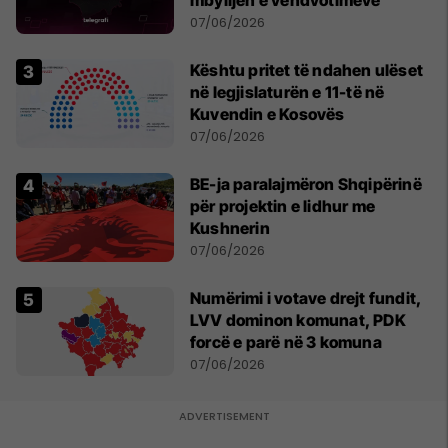
mbylljen e vendvotimeve
07/06/2026
Kështu pritet të ndahen ulëset
në legjislaturën e 11-të në
Kuvendin e Kosovës
07/06/2026
BE-ja paralajmëron Shqipërinë
për projektin e lidhur me
Kushnerin
07/06/2026
Numërimi i votave drejt fundit,
LVV dominon komunat, PDK
forcë e parë në 3 komuna
07/06/2026