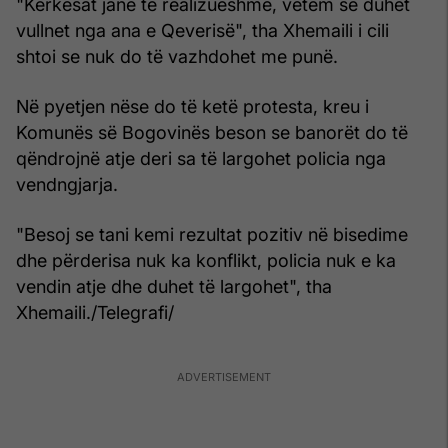
"Kërkesat janë të realizueshme, vetëm se duhet
vullnet nga ana e Qeverisë", tha Xhemaili i cili
shtoi se nuk do të vazhdohet me punë.
Në pyetjen nëse do të ketë protesta, kreu i
Komunës së Bogovinës beson se banorët do të
qëndrojnë atje deri sa të largohet policia nga
vendngjarja.
"Besoj se tani kemi rezultat pozitiv në bisedime
dhe përderisa nuk ka konflikt, policia nuk e ka
vendin atje dhe duhet të largohet", tha
Xhemaili./Telegrafi/