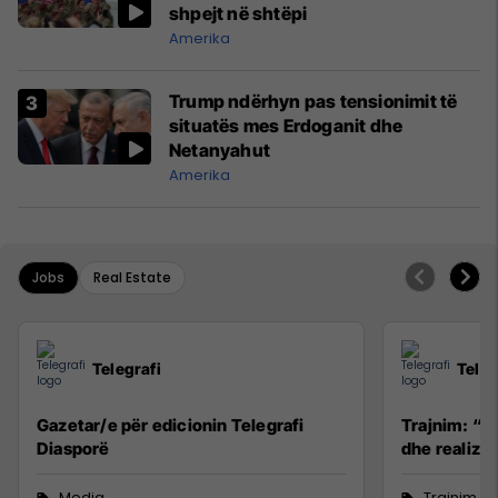
shpejt në shtëpi
Amerika
Trump ndërhyn pas tensionimit të
situatës mes Erdoganit dhe
Netanyahut
Amerika
Jobs
Real Estate
Telegrafi
Teleg
Gazetar/e për edicionin Telegrafi
Trajnim: “R
Diasporë
dhe realizim
Media
Trajnim d