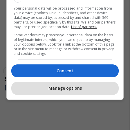
Your personal data will be processed and information from
your device (cookies, unique identifiers, and other device
data) may be stored by, accessed by and shared with 369
partners, or used specifically by this site. We and our partners
may use precise geolocation data.
List of partners.
Some vendors may process your personal data on the basis
of legitimate interest, which you can object to by managing
your options below. Look for a link at the bottom of this page
or in the site menu to manage or withdraw consent in privacy
and cookie settings.
Consent
Komuna E Bogovinës
Siniçan
Albon Xhemaili
Manage options