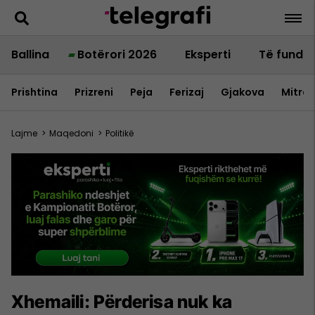
Ballina
Botërori 2026
Eksperti
Të fundit
Prishtina
Prizreni
Peja
Ferizaj
Gjakova
Mitrov
Lajme
>
Maqedoni
>
Politikë
Xhemaili: Përderisa nuk ka