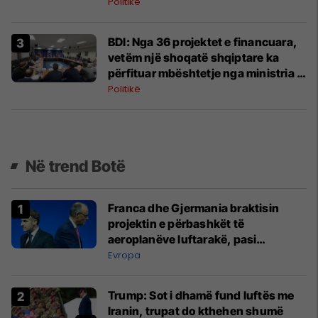
Politikë
BDI: Nga 36 projektet e financuara,
vetëm një shoqatë shqiptare ka
përfituar mbështetje nga ministria e
Marrëdhënieve Ndërmjet
Politikë
Bashkësive
Në trend Botë
Franca dhe Gjermania braktisin
projektin e përbashkët të
aeroplanëve luftarakë, pasi
kompanitë nuk arrijnë marrëveshje
Evropa
Trump: Sot i dhamë fund luftës me
Iranin, trupat do kthehen shumë