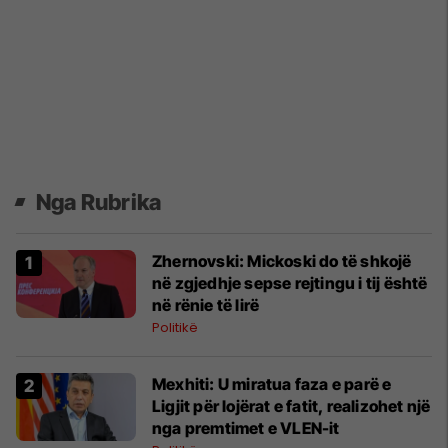
Nga Rubrika
Zhernovski: Mickoski do të shkojë
në zgjedhje sepse rejtingu i tij është
në rënie të lirë
Politikë
Mexhiti: U miratua faza e parë e
Ligjit për lojërat e fatit, realizohet një
nga premtimet e VLEN-it