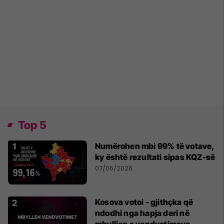
Top 5
Numërohen mbi 99% të votave,
ky është rezultati sipas KQZ-së
07/06/2026
Kosova votoi - gjithçka që
ndodhi nga hapja deri në