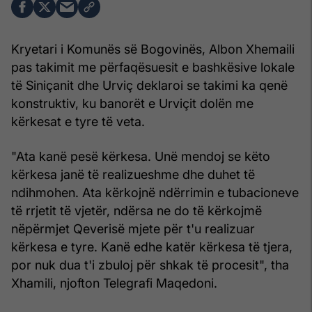
Kryetari i Komunës së Bogovinës, Albon Xhemaili
pas takimit me përfaqësuesit e bashkësive lokale
të Siniçanit dhe Urviç deklaroi se takimi ka qenë
konstruktiv, ku banorët e Urviçit dolën me
kërkesat e tyre të veta.
"Ata kanë pesë kërkesa. Unë mendoj se këto
kërkesa janë të realizueshme dhe duhet të
ndihmohen. Ata kërkojnë ndërrimin e tubacioneve
të rrjetit të vjetër, ndërsa ne do të kërkojmë
nëpërmjet Qeverisë mjete për t'u realizuar
kërkesa e tyre. Kanë edhe katër kërkesa të tjera,
por nuk dua t'i zbuloj për shkak të procesit", tha
Xhamili, njofton Telegrafi Maqedoni.