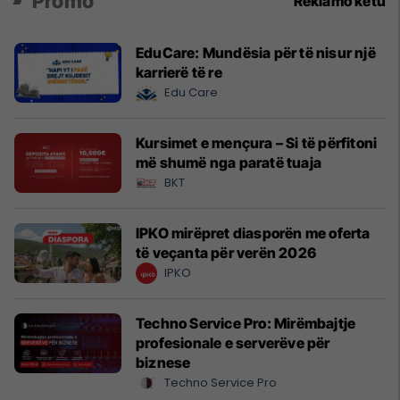
Promo
Reklamo këtu
EduCare: Mundësia për të nisur një
karrierë të re
Edu Care
Kursimet e mençura – Si të përfitoni
më shumë nga paratë tuaja
BKT
IPKO mirëpret diasporën me oferta
të veçanta për verën 2026
IPKO
Techno Service Pro: Mirëmbajtje
profesionale e serverëve për
biznese
Techno Service Pro