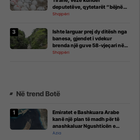
deputetëve, qytetarët “bëjnë
paqe” me policinë
Shqipëri
Ishte larguar prej dy ditësh nga
banesa, gjendet i vdekur
brenda një guve 58-vjeçari në
Kuçovë
Shqipëri
Në trend Botë
Emiratet e Bashkuara Arabe
kanë një plan të madh për të
anashkaluar Ngushticën e
Hormuzit
Azia