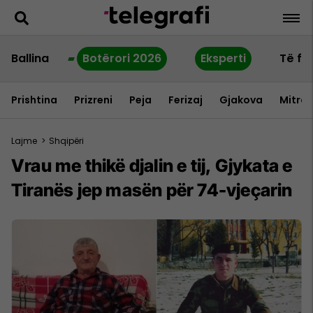
Ballina
Botërori 2026
Eksperti
Të fu
Prishtina
Prizreni
Peja
Ferizaj
Gjakova
Mitrov
Lajme
>
Shqipëri
Vrau me thikë djalin e tij, Gjykata e
Tiranës jep masën për 74-vjeçarin