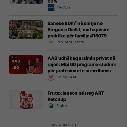
69%
Neptun
Banesë 80m² në shitje në
Bregun e Diellit, me hapësirë
praktike për familje #16079
Pro Real Estate
AAB udhëheq arsimin privat në
rajon: Mbi 60 programe studimi
për profesionet e së ardhmes
Kolegji AAB
Frutex lanson në treg ART
Ketchup
Frutex