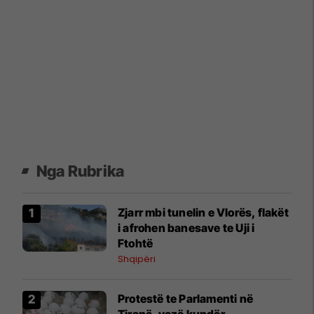
Nga Rubrika
Zjarr mbi tunelin e Vlorës, flakët
i afrohen banesave te Uji i
Ftohtë
Shqipëri
Protestë te Parlamenti në
Tiranë, vezë kundër