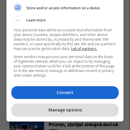
Store and/or access information on a device
Learn more
Your personal data will be processed and information from
your device (cookies, unique identifiers, and other device
data) may be stored by, accessed by and shared with 369
partners, or used specifically by this site. We and our partners
may use precise geolocation data.
List of partners.
Some vendors may process your personal data on the basis
of legitimate interest, which you can object to by managing
your options below. Look for a link at the bottom of this page
or in the site menu to manage or withdraw consent in privacy
and cookie settings.
Consent
Promo
Reklamo këtu
Manage options
Hapet dyqani më i ri i Neptun në
Prizren, zbritjet shkojnë deri në