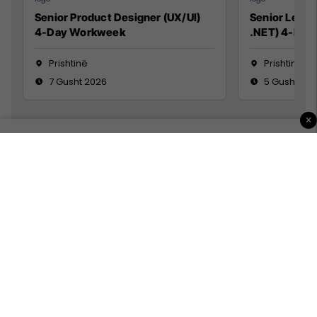
Senior Product Designer (UX/UI)
Senior Lead 
4-Day Workweek
.NET) 4-Day
Prishtinë
Prishtinë
7 Gusht 2026
5 Gusht 20
×