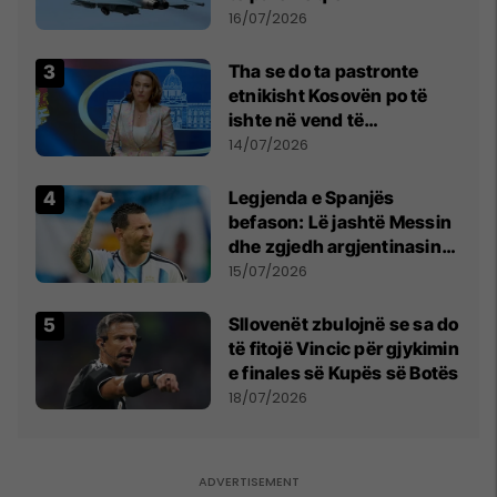
16/07/2026
Tha se do ta pastronte
etnikisht Kosovën po të
ishte në vend të
Millosheviqit, Lëvizja e
14/07/2026
Qytetarëve të Lirë në Serbi
kërkon shkarkimin e
Legjenda e Spanjës
menjëhershëm të
befason: Lë jashtë Messin
Snezhana Paunoviq
dhe zgjedh argjentinasin
më të mirë në botë
15/07/2026
Sllovenët zbulojnë se sa do
të fitojë Vincic për gjykimin
e finales së Kupës së Botës
18/07/2026