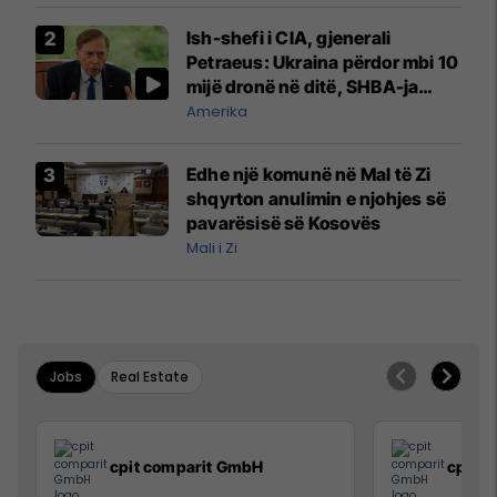
Ish-shefi i CIA, gjenerali
Petraeus: Ukraina përdor mbi 10
mijë dronë në ditë, SHBA-ja
mbetet shumë prapa në
Amerika
prodhim
Edhe një komunë në Mal të Zi
shqyrton anulimin e njohjes së
pavarësisë së Kosovës
Mali i Zi
Jobs
Real Estate
cpit comparit GmbH
cpit 