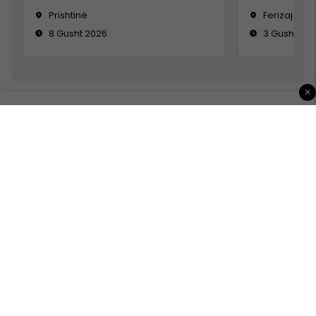
Prishtinë
Ferizaj
8 Gusht 2026
3 Gusht 20
×