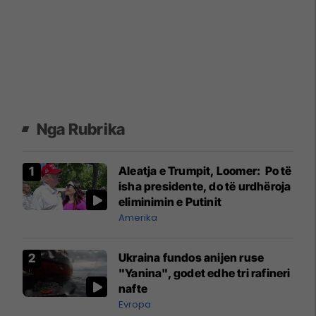
Nga Rubrika
Aleatja e Trumpit, Loomer: Po të
isha presidente, do të urdhëroja
eliminimin e Putinit
Amerika
Ukraina fundos anijen ruse
"Yanina", godet edhe tri rafineri
nafte
Evropa