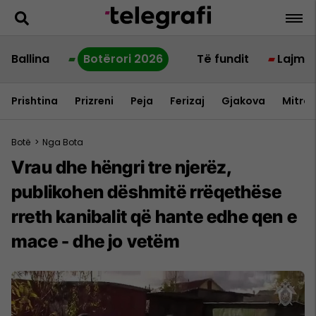
Ballina
Botërori 2026
Të fundit
Lajme
Prishtina
Prizreni
Peja
Ferizaj
Gjakova
Mitrov
Botë
>
Nga Bota
Vrau dhe hëngri tre njerëz,
publikohen dëshmitë rrëqethëse
rreth kanibalit që hante edhe qen e
mace - dhe jo vetëm