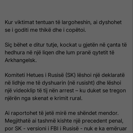
Kur viktimat tentuan të largoheshin, ai dyshohet
se i goditi me thikë dhe i copëtoi.
Siç bëhet e ditur tutje, kockat u gjetën në çanta të
hedhura në një liqen dhe lum pranë qytetit të
Arkhangelsk.
Komiteti Hetues i Rusisë (SK) lëshoi një deklaratë
në lidhje me të dyshuarin (në rusisht) dhe lëshoi
një videoklip të tij nën arrest – ku duket se tregon
njërën nga skenat e krimit rural.
Ai raportohet të jetë mirë me shëndet mendor.
Megjithatë ai tashmë kishte një precedent penal,
por SK - versioni i FBI i Rusisë - nuk e ka emëruar