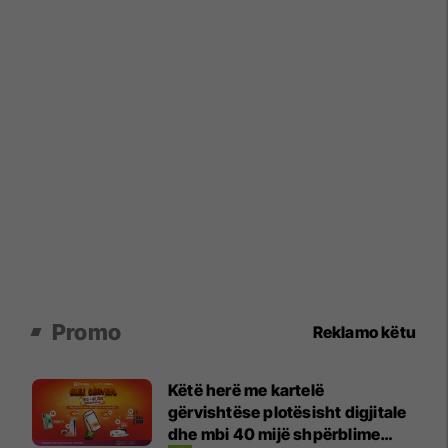
Promo
Reklamo këtu
Këtë herë me kartelë
gërvishtëse plotësisht digjitale
dhe mbi 40 mijë shpërblime