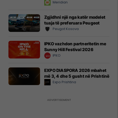
instant!
Meridian
Zgjidhni një nga katër modelet
tuaja të preferuara Peugeot
Peugot Kosova
IPKO vazhdon partneritetin me
Sunny Hill Festival 2026
IPKO
EXPO DIASPORA 2026 mbahet
më 3, 4 dhe 5 gusht në Prishtinë
Expo Prishtina