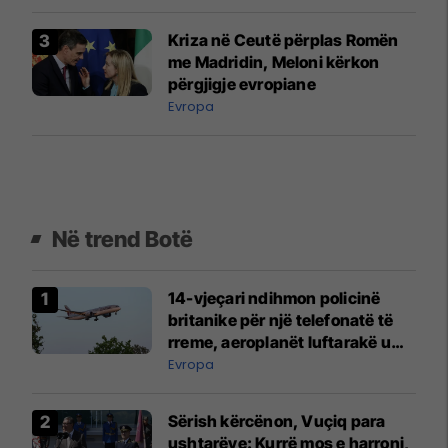
Kriza në Ceutë përplas Romën
me Madridin, Meloni kërkon
përgjigje evropiane
Evropa
Në trend Botë
14-vjeçari ndihmon policinë
britanike për një telefonatë të
rreme, aeroplanët luftarakë u
ngritën në ajër për të
Evropa
interceptuar fluturaken e Qatar
Airways që po shkonte drejt
Sërish kërcënon, Vuçiq para
Mançesterit
ushtarëve: Kurrë mos e harroni,