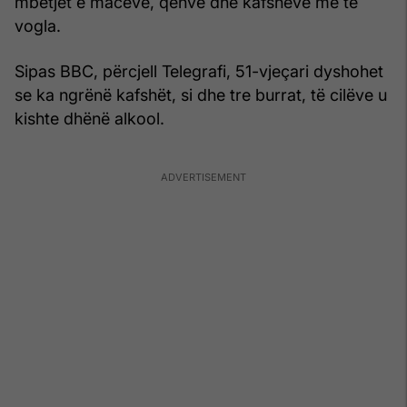
mbetjet e maceve, qenve dhe kafshëve më të
vogla.
Sipas BBC, përcjell Telegrafi, 51-vjeçari dyshohet
se ka ngrënë kafshët, si dhe tre burrat, të cilëve u
kishte dhënë alkool.