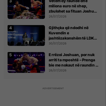
Vetëm dy raunde dhe
miliona euro në xhep,
zbulohet sa fituan Joshua
e Prenga
26/07/2026
Gjithçka që ndodhi në
Kuvendin e
jashtëzakonshëm të LDK-
së
30/07/2026
E rrëzoi Joshuan, por nuk
arriti ta mposhtë – Prenga
bie me nokaut në raundin e
dytë
26/07/2026