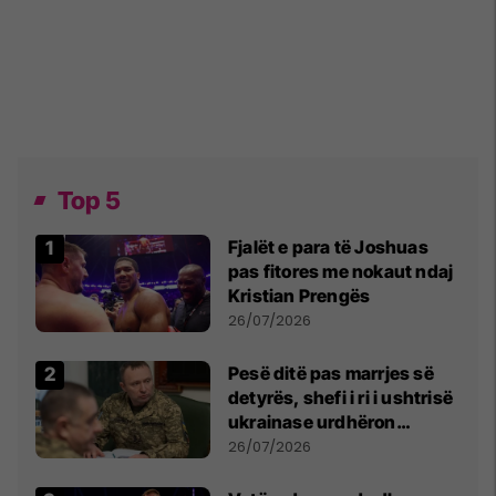
Top 5
Fjalët e para të Joshuas
pas fitores me nokaut ndaj
Kristian Prengës
26/07/2026
Pesë ditë pas marrjes së
detyrës, shefi i ri i ushtrisë
ukrainase urdhëron
kontroll të madh
26/07/2026