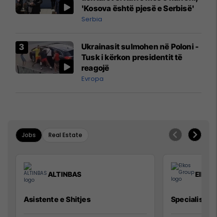
'Kosova është pjesë e Serbisë'
Serbia
Ukrainasit sulmohen në Poloni -
Tusk i kërkon presidentit të
reagojë
Evropa
Jobs
Real Estate
ALTINBAS
Elkos
Asistente e Shitjes
Specialist Mi