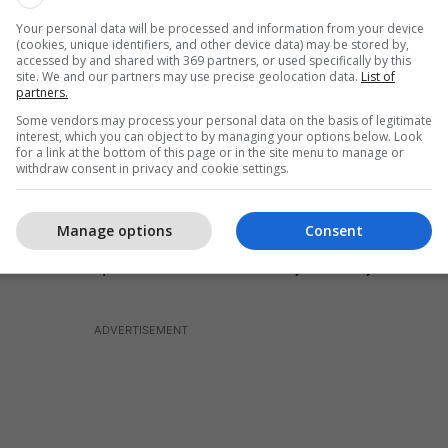
kabllo të mbushjes së telefonit dhe me një shkop të
Your personal data will be processed and information from your device
a jeta tani të ndjerën M.O., me të cilën ka qenë
(cookies, unique identifiers, and other device data) may be stored by,
r, ku vdekja e saj ka qenë e ngadalshme, si pasojë
accessed by and shared with 369 partners, or used specifically by this
site. We and our partners may use precise geolocation data.
List of
orcës fizike në mënyrë graduale, kohë pas kohe për
partners.
re prej së paku prej 48 orëve, duke i shkaktuar
Some vendors may process your personal data on the basis of legitimate
fizike dhe psikike. Se i akuzuari D.K. ka ushtruar
interest, which you can object to by managing your options below. Look
for a link at the bottom of this page or in the site menu to manage or
t të rëndë-ekstreme të rëndë ndaj të ndjerës M.O.,
withdraw consent in privacy and cookie settings.
ga raporti i autopsisë nr.ref.MA21-… të
përpiluar nga eksperti mjeko-ligjor Prof. Dr.N.H., në
Manage options
Consent
në të përshkruara në detaje të gjitha lëndimet e
mëfishta trupore dhe shkaku i vdekjes së saj.”