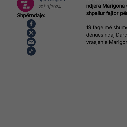
ndjera Marigona 
20/10/2024
shpallur fajtor pë
19 faqe më shumë 
dënues ndaj Darda
vrasjen e Marigo