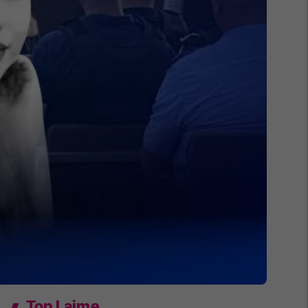
Top Lajme