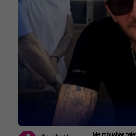
Me mbushës telefo
Nga
Telegrafi