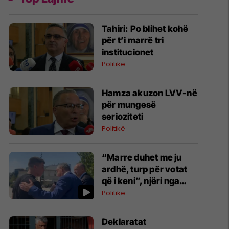
Tahiri: Po blihet kohë
për t’i marrë tri
institucionet
Politikë
Hamza akuzon LVV-në
për mungesë
serioziteti
Politikë
“Marre duhet me ju
ardhë, turp për votat
që i keni”, njëri nga
protestuesit i drejtohet
Politikë
Bedri Hamzës
Deklaratat