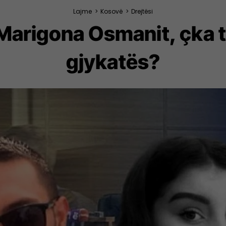
Lajme
>
Kosovë
>
Drejtësi
Marigona Osmanit, çka t
gjykatës?