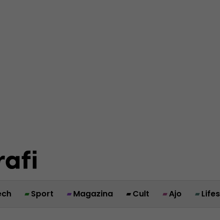
ech
Sport
Magazina
Cult
Ajo
Life