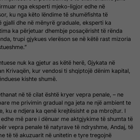
irmuar nga eksperti mjeko-ligjor edhe në
or, ku nga këto lëndime të shumëfishta të
 gjalli dhe në mënyrë graduale, eksperti ka
ktima ka përjetuar dhembje posaçërisht të rënda
nda, trupi gjykues vlerëson se në këtë rast mizoria
stueshme.”
htuese nuk ka gjetur as këtë herë, Gjykata në
an Krivaqën, kur vendosi ti shqiptojë dënim kapital,
rënduese kishte shumë.
hanat në të cilat është kryer vepra penale, – ne
re me privimin gradual nga jeta ne një ambient te
, ku e ndjera ka qenë krejtësisht e pa mbrojtur. I
 edhe më pare i dënuar me aktgjykime të shumta të
për vepra penale të natyrave të ndryshme, Andaj, të
e të të akuzuarit në unitetin e tyre tregojnë