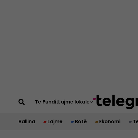
Të Fundit
Lajme lokale
Ballina
Lajme
Botë
Ekonomi
T