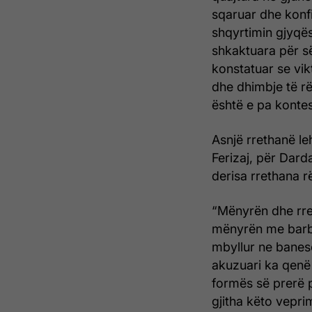
sqaruar dhe konf
shqyrtimin gjyqës
shkaktuara për së
konstatuar se vi
dhe dhimbje të rë
është e pa konte
Asnjë rrethanë le
Ferizaj, për Dard
derisa rrethana 
“Mënyrën dhe rret
mënyrën me barba
mbyllur ne banese
akuzuari ka qenë
formës së prerë 
gjitha këto veprim