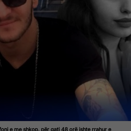
ni e me shkop, për gati 48 orë ishte rrahur e