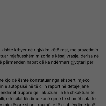
e kishte kthyer në rigjykim këtë rast, me arsyetimin
etuar mjaftueshëm mizoria e kësaj vrasje, derisa në
të përmenden hapat që ka ndërmarr gjyqtari për
thë kjo që është konstatuar nga eksperti mjeko
rtin e autopsisë në të cilin raport në detaje janë
 lëndimet trupore që i akuzuari ia ka shkaktuar të
lli, e të cilat lëndime kanë qenë të shumëfishta të
n mjekësore si politraumë, e të cilat lëndime janë