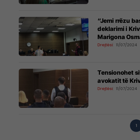
“Jemi rrëzu bas
deklarimi i Kr
Marigona Osm
Drejtësi
11/07/2024
Tensionohet si
avokatit të Kr
Drejtësi
11/07/2024
1