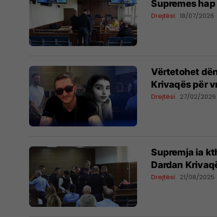
Supremes hap
Drejtësi
18/07/2026
Vërtetohet dë
Krivaqës për v
Drejtësi
27/02/2026
Supremja ia kt
Dardan Krivaqë
Drejtësi
21/08/2025