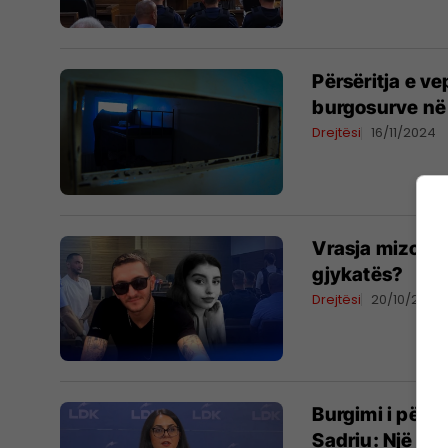
Përsëritja e ve
burgosurve në
Drejtësi
16/11/2024
Vrasja mizore 
gjykatës?
Drejtësi
20/10/2024
Burgimi i përj
Sadriu: Një dri