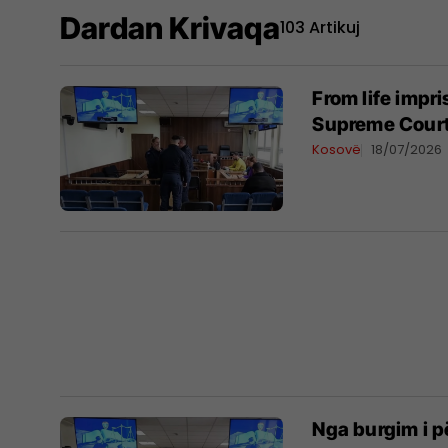
Dardan Krivaqa
103 Artikuj
From life impr
Supreme Court
Kosovë
18/07/2026
Nga burgim i p