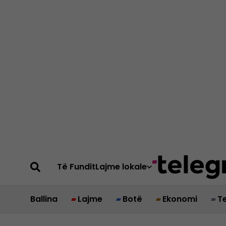
Të Fundit
Lajme lokale
Ballina
Lajme
Botë
Ekonomi
T