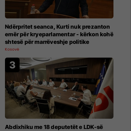
Ndërpritet seanca, Kurti nuk prezanton
emër për kryeparlamentar - kërkon kohë
shtesë për marrëveshje politike
Kosovë
Abdixhiku me 18 deputetët e LDK-së