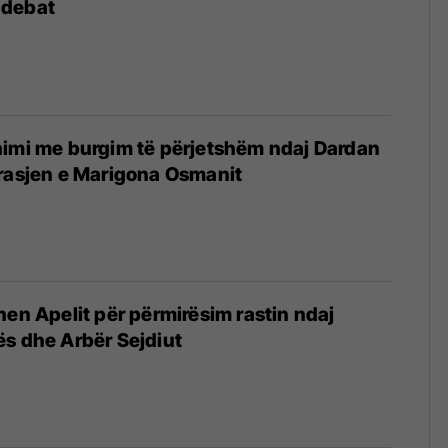
 debat
nimi me burgim të përjetshëm ndaj Dardan
rasjen e Marigona Osmanit
hen Apelit për përmirësim rastin ndaj
s dhe Arbër Sejdiut