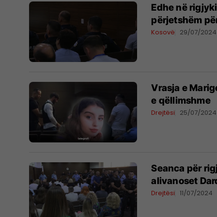
Edhe në rigjy
përjetshëm pë
Kosovë
29/07/2024
Vrasja e Marig
e qëllimshme
Drejtësi
25/07/2024
Seanca për rig
alivanoset Dar
Drejtësi
11/07/2024