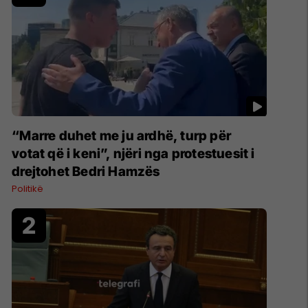
“Marre duhet me ju ardhë, turp për
votat që i keni”, njëri nga protestuesit i
drejtohet Bedri Hamzës
Politikë