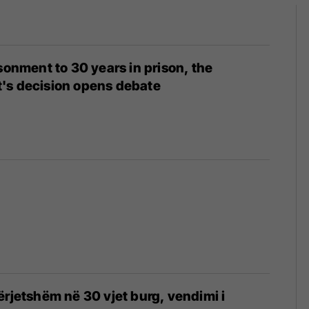
isonment to 30 years in prison, the
's decision opens debate
ërjetshëm në 30 vjet burg, vendimi i