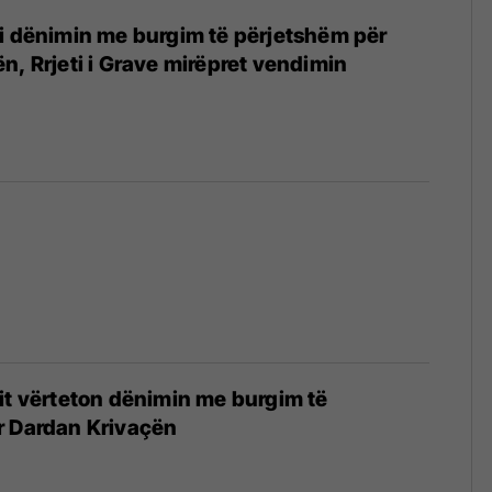
i dënimin me burgim të përjetshëm për
n, Rrjeti i Grave mirëpret vendimin
it vërteton dënimin me burgim të
r Dardan Krivaçën