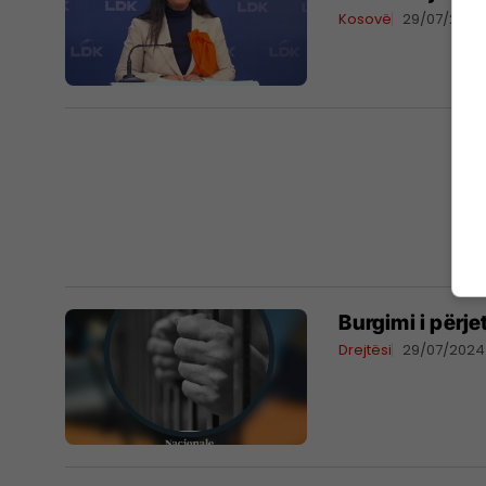
Kosovë
29/07/2024
Burgimi i përj
Drejtësi
29/07/2024