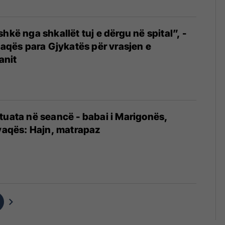
hkë nga shkallët tuj e dërgu në spital”, -
ivaqës para Gjykatës për vrasjen e
anit
tuata në seancë - babai i Marigonës,
ivaqës: Hajn, matrapaz