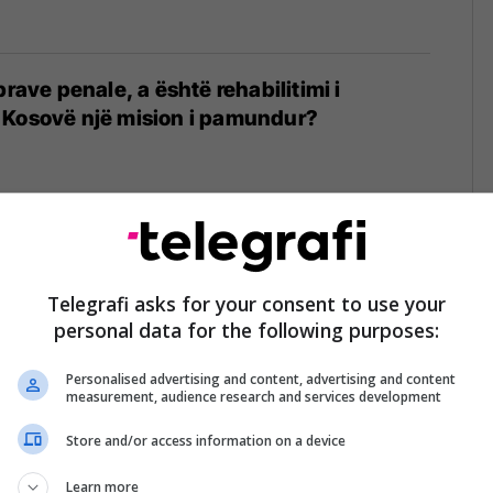
prave penale, a është rehabilitimi i
 Kosovë një mision i pamundur?
e Marigona Osmanit, çka thotë aktgjykimi i
Telegrafi asks for your consent to use your
personal data for the following purposes:
Personalised advertising and content, advertising and content
measurement, audience research and services development
Store and/or access information on a device
etshëm për Dardan Krivaqen, Lushaku-
të në fund të tunelit
Learn more