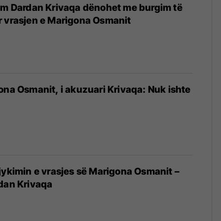
kim Dardan Krivaqa dënohet me burgim të
r vrasjen e Marigona Osmanit
ona Osmanit, i akuzuari Krivaqa: Nuk ishte
jykimin e vrasjes së Marigona Osmanit –
dan Krivaqa