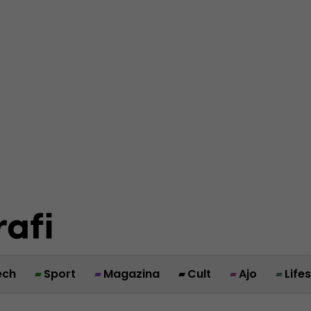
ech
Sport
Magazina
Cult
Ajo
Life