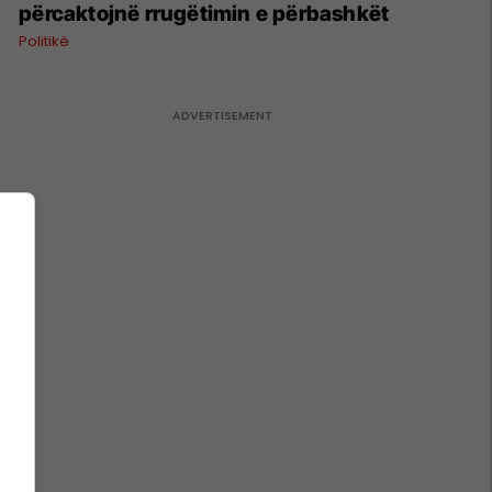
përcaktojnë rrugëtimin e përbashkët
Politikë