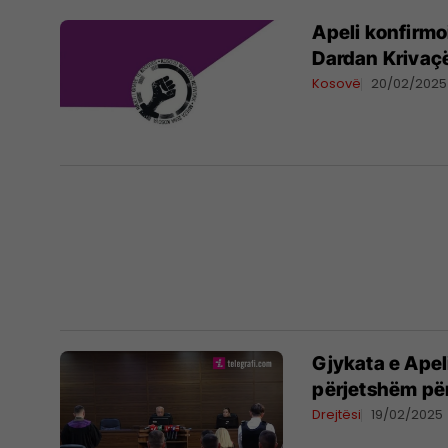
Apeli konfirmo
Dardan Krivaçë
Kosovë
20/02/2025
Gjykata e Apel
përjetshëm pë
Drejtësi
19/02/2025