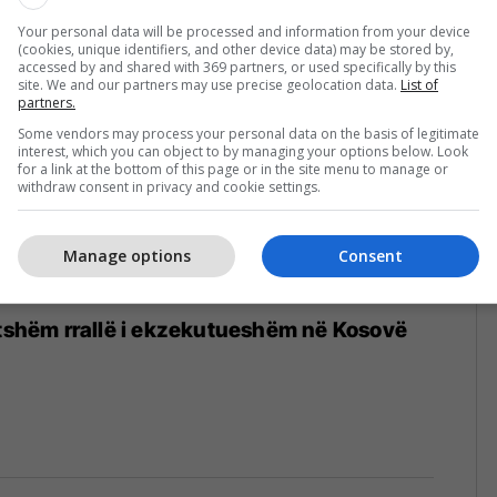
Your personal data will be processed and information from your device
(cookies, unique identifiers, and other device data) may be stored by,
accessed by and shared with 369 partners, or used specifically by this
site. We and our partners may use precise geolocation data.
List of
partners.
Some vendors may process your personal data on the basis of legitimate
interest, which you can object to by managing your options below. Look
for a link at the bottom of this page or in the site menu to manage or
withdraw consent in privacy and cookie settings.
Manage options
Consent
etshëm rrallë i ekzekutueshëm në Kosovë