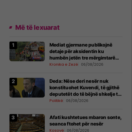
Më të lexuarat
Mediat gjermane publikojnë
detaje për aksidentin ku
humbën jetën tre mërgimtarë
nga Komogllava e Ferizajt
Kronika e Zezë
06/08/2026
Deda: Nëse deri nesër nuk
konstituohet Kuvendi, të gjithë
deputetët do të bëjnë shkelje të
rëndë kushtetuese
Politikë
06/08/2026
Afati kushtetues mbaron sonte,
seanca ftohet për nesër
Kosovë
06/08/2026