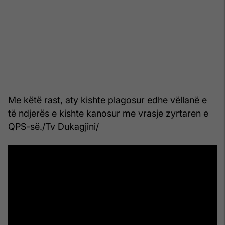
Me këtë rast, aty kishte plagosur edhe vëllanë e
të ndjerës e kishte kanosur me vrasje zyrtaren e
QPS-së./Tv Dukagjini/