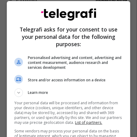
IPKO, Sponsor i Artë i DokuFest
2026, mbështet filmin dhe
Telegrafi asks for your consent to use
frymëzon gjeneratën e re të
your personal data for the following
krijuesve
IPKO
purposes:
Pashtetat MEKA - zgjedhje
Personalised advertising and content, advertising and
praktike për mëngjes, piknik
content measurement, audience research and
services development
dhe rrugë
MEKA HALAL FOOD
Store and/or access information on a device
A po don me rrnu n’deti?
Learn more
Kursimet mund t’ju sjellin një
Your personal data will be processed and information from
banesë
your device (cookies, unique identifiers, and other device
Banka Ekonomike
data) may be stored by, accessed by and shared with 369
partners, or used specifically by this site. We and our partners
may use precise geolocation data.
List of partners.
Mësoni kujdesin shëndetësor
Some vendors may process your personal data on the basis
of legitimate interest, which you can object to by managing
përmes përvojës praktike me