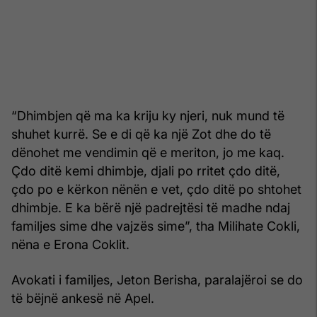
“Dhimbjen që ma ka kriju ky njeri, nuk mund të
shuhet kurrë. Se e di që ka një Zot dhe do të
dënohet me vendimin që e meriton, jo me kaq.
Çdo ditë kemi dhimbje, djali po rritet çdo ditë,
çdo po e kërkon nënën e vet, çdo ditë po shtohet
dhimbje. E ka bërë një padrejtësi të madhe ndaj
familjes sime dhe vajzës sime”, tha Milihate Cokli,
nëna e Erona Coklit.
Avokati i familjes, Jeton Berisha, paralajëroi se do
të bëjnë ankesë në Apel.