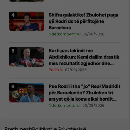
Shifra galaktike! Zbulohet paga
që Rodri do të përfitojë te
Barcelona
Ndërkombëtare
06/08/2026
Kurti pas takimit me
Abdixhikun: Kemi dallim drastik
mes rezultatit zgjedhor dhe
kërkesave të LDK-së
Politikë
07/08/2026
Pse Rodri i tha "jo" Real Madridit
për Barcelonën? Zbulohen tri
arsyet që ia komunikoi bordit
madrilen
Ndërkombëtare
06/08/2026
Rreth nesh
Politikat e Privatësisë