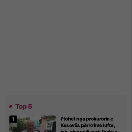
Top 5
Ftohet nga prokuroria e
Kosovës për krime lufte,
ish-gjenerali serb thotë se