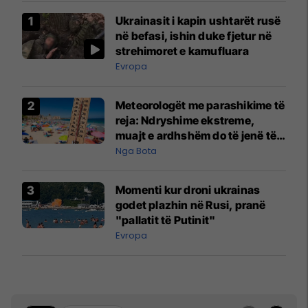
Ukrainasit i kapin ushtarët rusë
në befasi, ishin duke fjetur në
strehimoret e kamufluara
Evropa
Meteorologët me parashikime të
reja: Ndryshime ekstreme,
muajt e ardhshëm do të jenë të
pazakontë
Nga Bota
Momenti kur droni ukrainas
godet plazhin në Rusi, pranë
"pallatit të Putinit"
Evropa