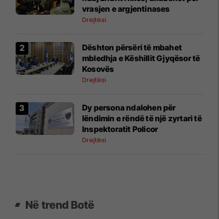
vrasjen e argjentinases
Drejtësi
​Dështon përsëri të mbahet
mbledhja e Këshillit Gjyqësor të
Kosovës
Drejtësi
Dy persona ndalohen për
lëndimin e rëndë të një zyrtari të
Inspektoratit Policor
Drejtësi
Në trend Botë