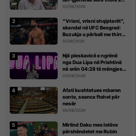
dikush e tradhtoi në
02/08/2026
Beograd
“Vrisni, vrisni shqiptarët”,
skandal në UFC Beograd:
Buzukja u përball me thirrje
anti-shqiptare nga
01/08/2026
tribunat
Një pleskavicë e ngrënë
nga Dua Lipa në Prishtinë
në orën 04:28 të mëngjesit
- dhe bota digjitale serbe
03/08/2026
shpall gjendjen e luftës
Afati kushtetues mbaron
sonte, seanca ftohet për
nesër
06/08/2026
Mirlind Daku mes lotëve
përshëndetet me Rubin