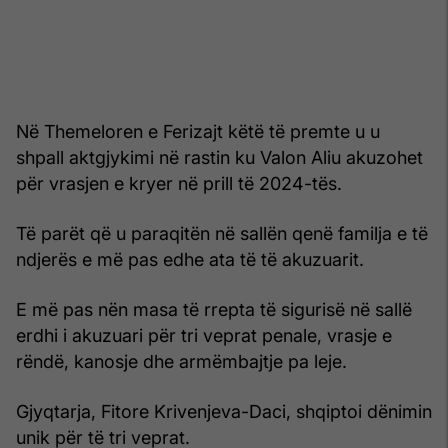
Në Themeloren e Ferizajt këtë të premte u u
shpall aktgjykimi në rastin ku Valon Aliu akuzohet
për vrasjen e kryer në prill të 2024-tës.
Të parët që u paraqitën në sallën qenë familja e të
ndjerës e më pas edhe ata të të akuzuarit.
E më pas nën masa të rrepta të sigurisë në sallë
erdhi i akuzuari për tri veprat penale, vrasje e
rëndë, kanosje dhe armëmbajtje pa leje.
Gjyqtarja, Fitore Krivenjeva-Daci, shqiptoi dënimin
unik për të tri veprat.