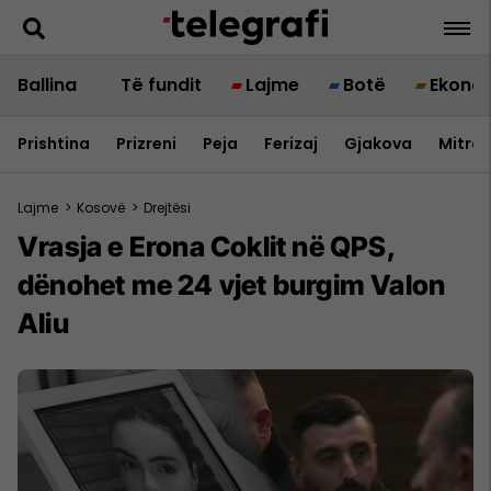
Ballina
Të fundit
Lajme
Botë
Ekono
Prishtina
Prizreni
Peja
Ferizaj
Gjakova
Mitrov
Lajme
>
Kosovë
>
Drejtësi
Vrasja e Erona Coklit në QPS,
dënohet me 24 vjet burgim Valon
Aliu