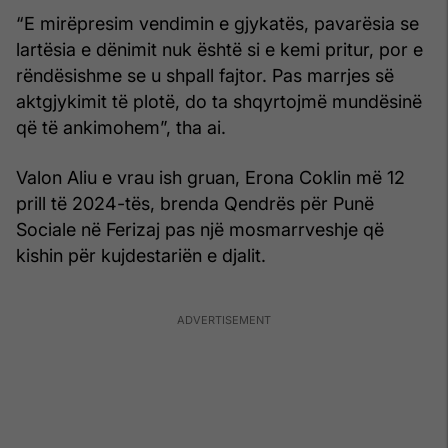
“E mirëpresim vendimin e gjykatës, pavarësia se
lartësia e dënimit nuk është si e kemi pritur, por e
rëndësishme se u shpall fajtor. Pas marrjes së
aktgjykimit të plotë, do ta shqyrtojmë mundësinë
që të ankimohem”, tha ai.
Valon Aliu e vrau ish gruan, Erona Coklin më 12
prill të 2024-tës, brenda Qendrës për Punë
Sociale në Ferizaj pas një mosmarrveshje që
kishin për kujdestariën e djalit.