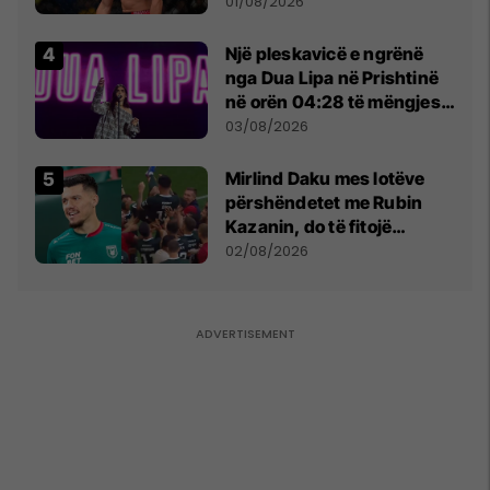
anti-shqiptare nga
01/08/2026
tribunat
Një pleskavicë e ngrënë
nga Dua Lipa në Prishtinë
në orën 04:28 të mëngjesit
- dhe bota digjitale serbe
03/08/2026
shpall gjendjen e luftës
Mirlind Daku mes lotëve
përshëndetet me Rubin
Kazanin, do të fitojë
miliona te Spartak Moska
02/08/2026