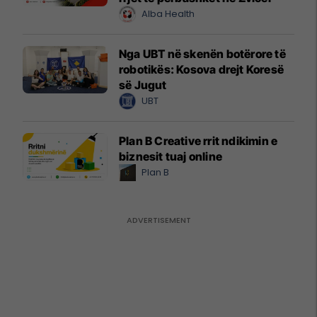
Alba Health
Nga UBT në skenën botërore të
robotikës: Kosova drejt Koresë
së Jugut
UBT
Plan B Creative rrit ndikimin e
biznesit tuaj online
Plan B