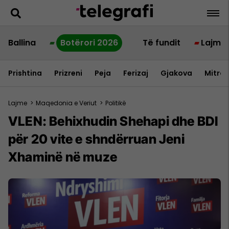
Ballina
Botërori 2026
Të fundit
Lajme
Prishtina
Prizreni
Peja
Ferizaj
Gjakova
Mitrov
Lajme
>
Maqedonia e Veriut
>
Politikë
VLEN: Behixhudin Shehapi dhe BDI
për 20 vite e shndërruan Jeni
Xhaminë në muze