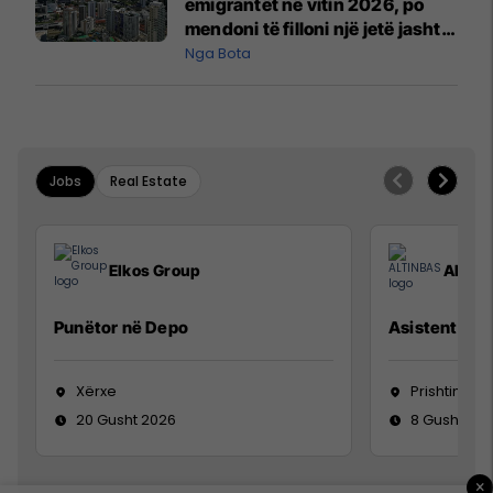
emigrantët në vitin 2026, po
mendoni të filloni një jetë jashtë
vendit?
Nga Bota
Jobs
Real Estate
Elkos Group
ALTIN
Punëtor në Depo
Asistente e S
Xërxe
Prishtinë
20 Gusht 2026
8 Gusht 20
×