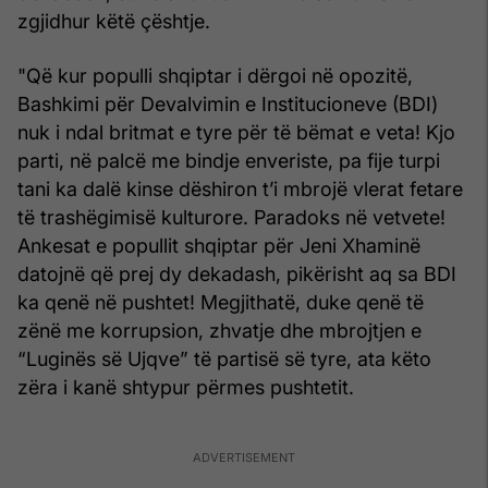
zgjidhur këtë çështje.
"Që kur populli shqiptar i dërgoi në opozitë,
Bashkimi për Devalvimin e Institucioneve (BDI)
nuk i ndal britmat e tyre për të bëmat e veta! Kjo
parti, në palcë me bindje enveriste, pa fije turpi
tani ka dalë kinse dëshiron t’i mbrojë vlerat fetare
të trashëgimisë kulturore. Paradoks në vetvete!
Ankesat e popullit shqiptar për Jeni Xhaminë
datojnë që prej dy dekadash, pikërisht aq sa BDI
ka qenë në pushtet! Megjithatë, duke qenë të
zënë me korrupsion, zhvatje dhe mbrojtjen e
“Luginës së Ujqve” të partisë së tyre, ata këto
zëra i kanë shtypur përmes pushtetit.