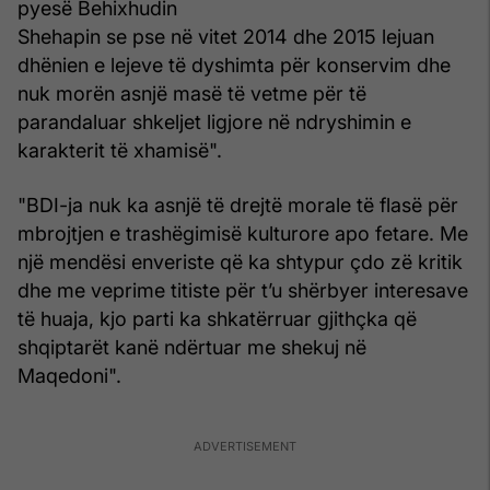
pyesë Behixhudin
Shehapin se pse në vitet 2014 dhe 2015 lejuan
dhënien e lejeve të dyshimta për konservim dhe
nuk morën asnjë masë të vetme për të
parandaluar shkeljet ligjore në ndryshimin e
karakterit të xhamisë".
"BDI-ja nuk ka asnjë të drejtë morale të flasë për
mbrojtjen e trashëgimisë kulturore apo fetare. Me
një mendësi enveriste që ka shtypur çdo zë kritik
dhe me veprime titiste për t’u shërbyer interesave
të huaja, kjo parti ka shkatërruar gjithçka që
shqiptarët kanë ndërtuar me shekuj në
Maqedoni".