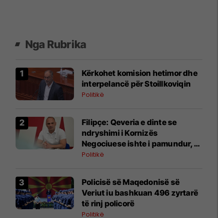
Nga Rubrika
Kërkohet komision hetimor dhe
interpelancë për Stoillkoviqin
Politikë
Filipçe: Qeveria e dinte se
ndryshimi i Kornizës
Negociuese ishte i pamundur,
por zgjodhi të luante me
Politikë
emocionet e njerëzve
Policisë së Maqedonisë së
Veriut iu bashkuan 496 zyrtarë
të rinj policorë
Politikë