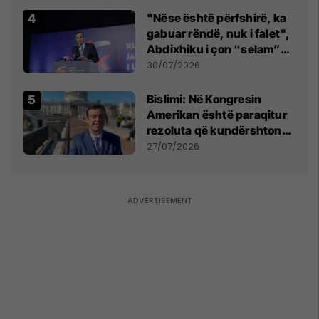
"Nëse është përfshirë, ka
gabuar rëndë, nuk i falet",
Abdixhiku i çon “selam”
Përparim Ramës
30/07/2026
Bislimi: Në Kongresin
Amerikan është paraqitur
rezoluta që kundërshton
mbajtjen e Asamblesë
27/07/2026
Parlamentare të OSBE-së
në Beograd