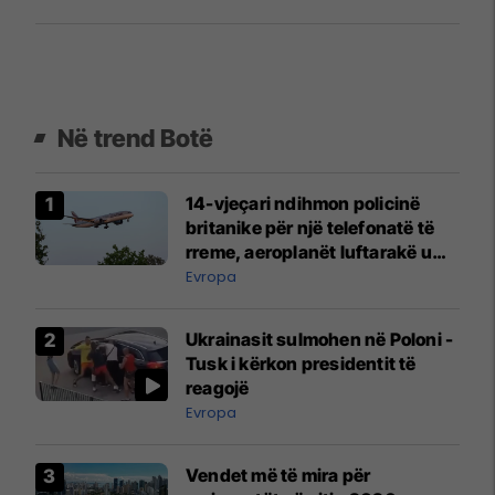
Në trend Botë
14-vjeçari ndihmon policinë
britanike për një telefonatë të
rreme, aeroplanët luftarakë u
ngritën në ajër për të
Evropa
interceptuar fluturaken e Qatar
Airways që po shkonte drejt
Ukrainasit sulmohen në Poloni -
Mançesterit
Tusk i kërkon presidentit të
reagojë
Evropa
Vendet më të mira për