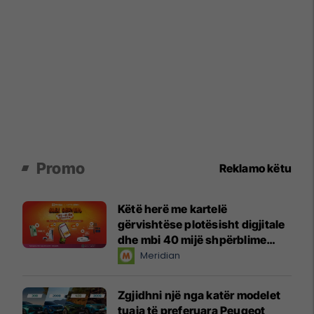
Promo
Reklamo këtu
Këtë herë me kartelë
gërvishtëse plotësisht digjitale
dhe mbi 40 mijë shpërblime
instant!
Meridian
Zgjidhni një nga katër modelet
tuaja të preferuara Peugeot