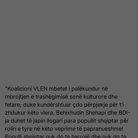
"Koalicioni VLEN mbetet i palëkundur në
mbrojtjen e trashëgimisë sonë kulturore dhe
fetare, duke kundërshtuar çdo përpjekje për t’i
zhdukur këto vlera. Behixhudin Shehapi dhe BDI-
ja duhet të japin llogari para popullit shqiptar për
rolin e tyre në këto veprime të papranueshme!
Populli shqiptar nuk do ta harrojë dhe nuk do ta