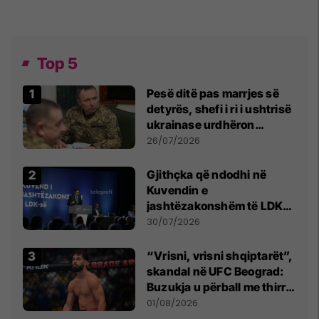
Top 5
Pesë ditë pas marrjes së
detyrës, shefi i ri i ushtrisë
ukrainase urdhëron
kontroll të madh
26/07/2026
Gjithçka që ndodhi në
Kuvendin e
jashtëzakonshëm të LDK-
së
30/07/2026
“Vrisni, vrisni shqiptarët”,
skandal në UFC Beograd:
Buzukja u përball me thirrje
anti-shqiptare nga
01/08/2026
tribunat