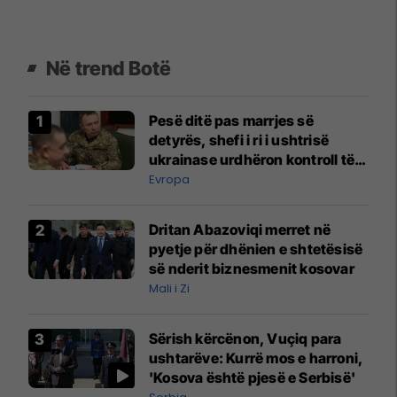
Në trend Botë
Pesë ditë pas marrjes së
detyrës, shefi i ri i ushtrisë
ukrainase urdhëron kontroll të
madh
Evropa
Dritan Abazoviqi merret në
pyetje për dhënien e shtetësisë
së nderit biznesmenit kosovar
Mali i Zi
Sërish kërcënon, Vuçiq para
ushtarëve: Kurrë mos e harroni,
'Kosova është pjesë e Serbisë'