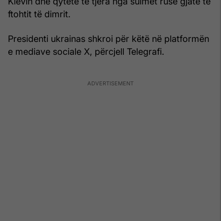
Kievin dhe qytete të tjera nga sulmet ruse gjatë të
ftohtit të dimrit.
Presidenti ukrainas shkroi për këtë në platformën
e mediave sociale X, përcjell Telegrafi.