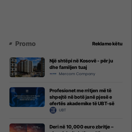
Promo
Reklamo këtu
Një shtëpi në Kosovë - për ju
dhe familjen tuaj
Mercom Company
Profesionet me rritjen më të
shpejtë në botë janë pjesë e
ofertës akademike të UBT-së
UBT
Deri në 10,000 euro zbritje –