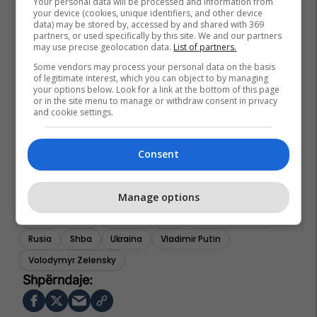
Your personal data will be processed and information from
your device (cookies, unique identifiers, and other device
data) may be stored by, accessed by and shared with 369
partners, or used specifically by this site. We and our partners
may use precise geolocation data.
List of partners.
Some vendors may process your personal data on the basis
of legitimate interest, which you can object to by managing
your options below. Look for a link at the bottom of this page
or in the site menu to manage or withdraw consent in privacy
and cookie settings.
Consent
Manage options
Donald Trump
Kriza Në Ukrainë
Lufta Në Ukrainë
Rusia
Shba
Ukraina
Vladimir Putin
Volodymyr Zelensky