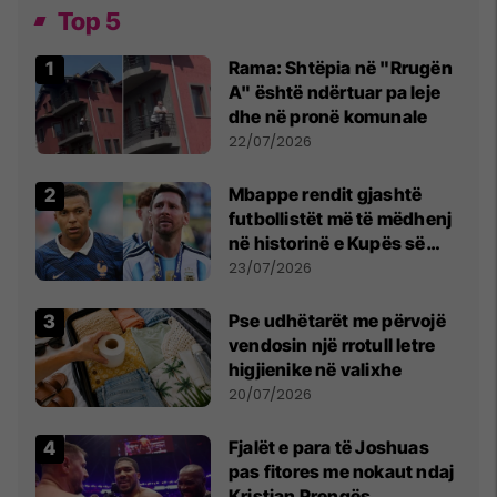
Top 5
Rama: Shtëpia në "Rrugën
A" është ndërtuar pa leje
dhe në pronë komunale
22/07/2026
Mbappe rendit gjashtë
futbollistët më të mëdhenj
në historinë e Kupës së
Botës, Messi mbetet i dyti
23/07/2026
Pse udhëtarët me përvojë
vendosin një rrotull letre
higjienike në valixhe
20/07/2026
Fjalët e para të Joshuas
pas fitores me nokaut ndaj
Kristian Prengës