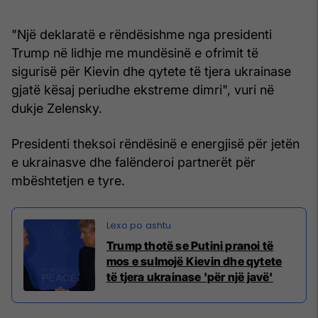
"Një deklaratë e rëndësishme nga presidenti
Trump në lidhje me mundësinë e ofrimit të
sigurisë për Kievin dhe qytete të tjera ukrainase
gjatë kësaj periudhe ekstreme dimri", vuri në
dukje Zelensky.
Presidenti theksoi rëndësinë e energjisë për jetën
e ukrainasve dhe falënderoi partnerët për
mbështetjen e tyre.
Trump thotë se Putini pranoi të
mos e sulmojë Kievin dhe qytete
të tjera ukrainase 'për një javë'