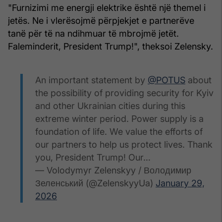
"Furnizimi me energji elektrike është një themel i
jetës. Ne i vlerësojmë përpjekjet e partnerëve
tanë për të na ndihmuar të mbrojmë jetët.
Faleminderit, President Trump!", theksoi Zelensky.
An important statement by
@POTUS
about
the possibility of providing security for Kyiv
and other Ukrainian cities during this
extreme winter period. Power supply is a
foundation of life. We value the efforts of
our partners to help us protect lives. Thank
you, President Trump! Our…
— Volodymyr Zelenskyy / Володимир
Зеленський (@ZelenskyyUa)
January 29,
2026