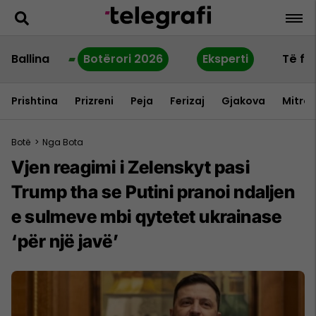
Ballina
Botërori 2026
Eksperti
Të fu
Prishtina
Prizreni
Peja
Ferizaj
Gjakova
Mitrov
Botë
>
Nga Bota
Vjen reagimi i Zelenskyt pasi
Trump tha se Putini pranoi ndaljen
e sulmeve mbi qytetet ukrainase
‘për një javë’