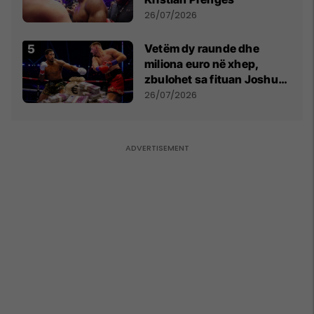
26/07/2026
Vetëm dy raunde dhe
miliona euro në xhep,
zbulohet sa fituan Joshua
e Prenga
26/07/2026