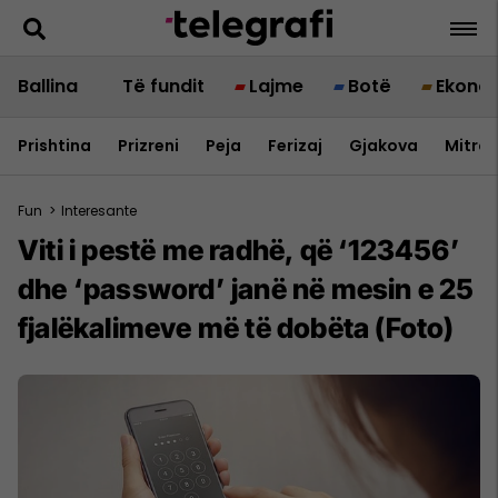
Ballina
Të fundit
Lajme
Botë
Ekono
Prishtina
Prizreni
Peja
Ferizaj
Gjakova
Mitrov
Fun
>
Interesante
Viti i pestë me radhë, që ‘123456’
dhe ‘password’ janë në mesin e 25
fjalëkalimeve më të dobëta (Foto)