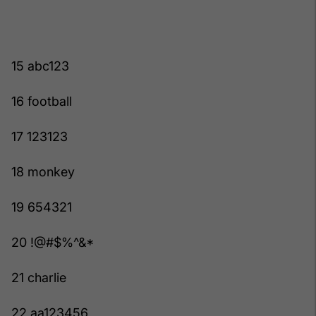
15 abc123
16 football
17 123123
18 monkey
19 654321
20 !@#$%^&*
21 charlie
22 aa123456