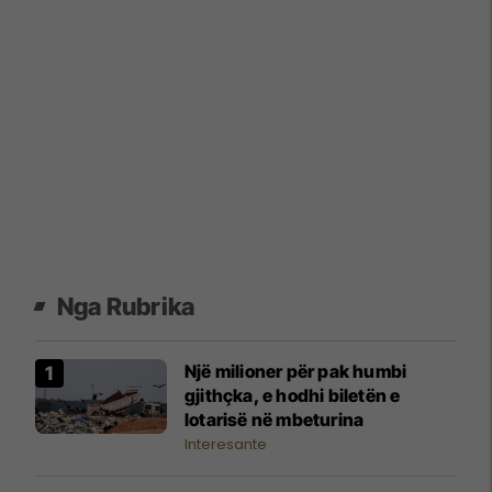
Nga Rubrika
Një milioner për pak humbi
gjithçka, e hodhi biletën e
lotarisë në mbeturina
Interesante