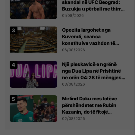
skandal në UFC Beograd:
Buzukja u përball me thirrje
anti-shqiptare nga
01/08/2026
tribunat
Opozita largohet nga
Kuvendi, seanca
konstituive vazhdon të
shtunën në orën 11:00
06/08/2026
Një pleskavicë e ngrënë
nga Dua Lipa në Prishtinë
në orën 04:28 të mëngjesit
- dhe bota digjitale serbe
03/08/2026
shpall gjendjen e luftës
Mirlind Daku mes lotëve
përshëndetet me Rubin
Kazanin, do të fitojë
miliona te Spartak Moska
02/08/2026