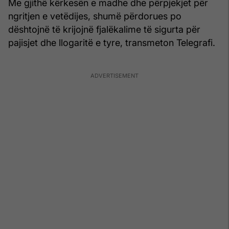
Me gjithë kërkesën e madhe dhe përpjekjet për
ngritjen e vetëdijes, shumë përdorues po
dështojnë të krijojnë fjalëkalime të sigurta për
pajisjet dhe llogaritë e tyre, transmeton Telegrafi.