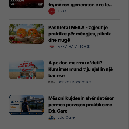
frymëzon gjeneratën e re të
krijuesve
IPKO
Pashtetat MEKA - zgjedhje
praktike për mëngjes, piknik
dhe rrugë
MEKA HALAL FOOD
A po don me rrnu n’deti?
Kursimet mund t’ju sjellin një
banesë
Banka Ekonomike
Mësoni kujdesin shëndetësor
përmes përvojës praktike me
EduCare
Edu Care