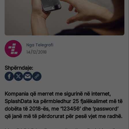
Nga
Telegrafi
14/12/2018
Kompania që merret me sigurinë në internet,
SplashData ka përmbledhur 25 fjalëkalimet më të
dobëta të 2018-ës, me ‘123456’ dhe ‘password’
që janë më të përdorurat për pesë vjet me radhë.