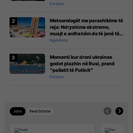
Evropa
Meteorologët me parashikime të
reja: Ndryshime ekstreme,
muajt e ardhshëm do të jenë të
pazakontë
Nga Bota
Momenti kur droni ukrainas
godet plazhin në Rusi, pranë
"pallatit të Putinit"
Evropa
Jobs
Real Estate