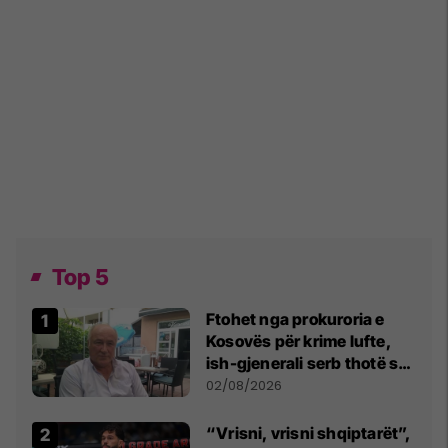
Top 5
Ftohet nga prokuroria e
Kosovës për krime lufte,
ish-gjenerali serb thotë se
dikush e tradhtoi në
02/08/2026
Beograd
“Vrisni, vrisni shqiptarët”,