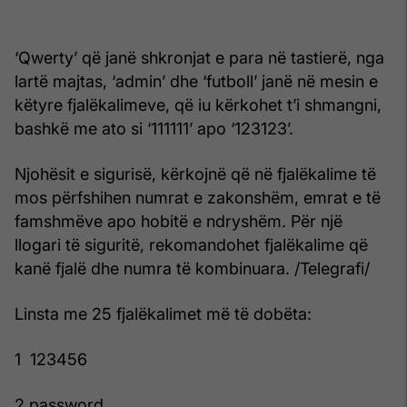
‘Qwerty’ që janë shkronjat e para në tastierë, nga
lartë majtas, ‘admin’ dhe ‘futboll’ janë në mesin e
këtyre fjalëkalimeve, që iu kërkohet t’i shmangni,
bashkë me ato si ‘111111’ apo ‘123123’.
Njohësit e sigurisë, kërkojnë që në fjalëkalime të
mos përfshihen numrat e zakonshëm, emrat e të
famshmëve apo hobitë e ndryshëm. Për një
llogari të siguritë, rekomandohet fjalëkalime që
kanë fjalë dhe numra të kombinuara. /Telegrafi/
Linsta me 25 fjalëkalimet më të dobëta:
1 123456
2 password