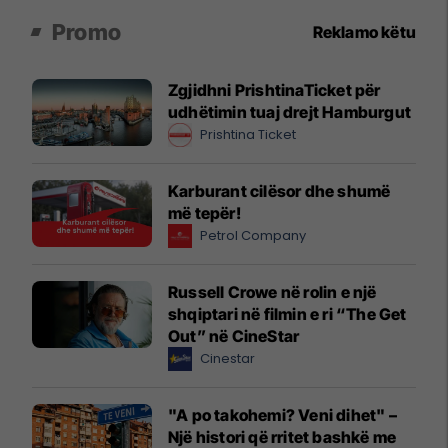
Promo
Reklamo këtu
Zgjidhni PrishtinaTicket për
udhëtimin tuaj drejt Hamburgut
Prishtina Ticket
Karburant cilësor dhe shumë
më tepër!
Petrol Company
Russell Crowe në rolin e një
shqiptari në filmin e ri “The Get
Out” në CineStar
Cinestar
"A po takohemi? Veni dihet" –
Një histori që rritet bashkë me