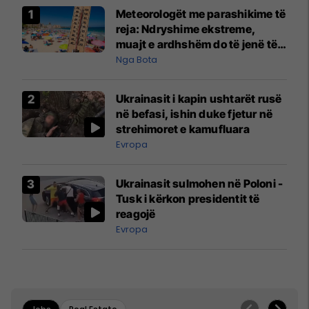
Meteorologët me parashikime të
reja: Ndryshime ekstreme,
muajt e ardhshëm do të jenë të
pazakontë
Nga Bota
Ukrainasit i kapin ushtarët rusë
në befasi, ishin duke fjetur në
strehimoret e kamufluara
Evropa
Ukrainasit sulmohen në Poloni -
Tusk i kërkon presidentit të
reagojë
Evropa