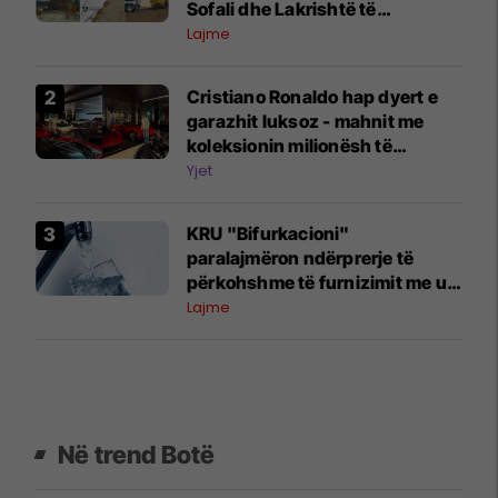
Sofali dhe Lakrishtë të
Prishtinës
Lajme
Cristiano Ronaldo hap dyert e
garazhit luksoz - mahnit me
koleksionin milionësh të
veturave
Yjet
KRU "Bifurkacioni"
paralajmëron ndërprerje të
përkohshme të furnizimit me ujë
për shkak të punimeve në
Lajme
rrugën "Lyboteni"
Në trend Botë