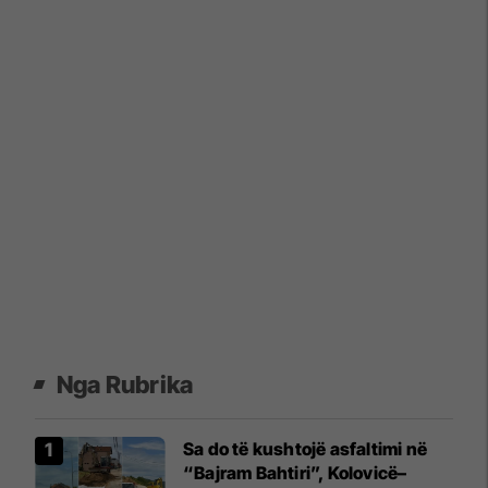
Nga Rubrika
Sa do të kushtojë asfaltimi në
“Bajram Bahtiri”, Kolovicë–