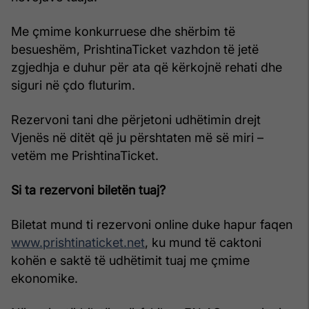
Me çmime konkurruese dhe shërbim të
besueshëm, PrishtinaTicket vazhdon të jetë
zgjedhja e duhur për ata që kërkojnë rehati dhe
siguri në çdo fluturim.
Rezervoni tani dhe përjetoni udhëtimin drejt
Vjenës në ditët që ju përshtaten më së miri –
vetëm me PrishtinaTicket.
Si ta rezervoni biletën tuaj?
Biletat mund ti rezervoni online duke hapur faqen
www.prishtinaticket.net
, ku mund të caktoni
kohën e saktë të udhëtimit tuaj me çmime
ekonomike.