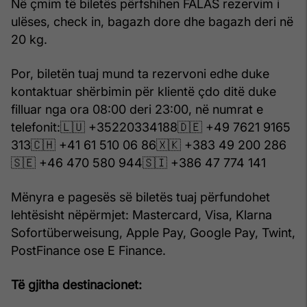
Në çmim të biletës përfshihen FALAS rezervim i
ulëses, check in, bagazh dore dhe bagazh deri në
20 kg.
Por, biletën tuaj mund ta rezervoni edhe duke
kontaktuar shërbimin për klientë çdo ditë duke
filluar nga ora 08:00 deri 23:00, në numrat e
telefonit:🇱🇺 +35220334188🇩🇪 +49 7621 9165
313🇨🇭 +41 61 510 06 86🇽🇰 +383 49 200 286
🇸🇪 +46 470 580 944🇸🇮 +386 47 774 141
Mënyra e pagesës së biletës tuaj përfundohet
lehtësisht nëpërmjet: Mastercard, Visa, Klarna
Sofortüberweisung, Apple Pay, Google Pay, Twint,
PostFinance ose E Finance.
Të gjitha destinacionet: