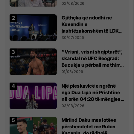
dikush e tradhtoi në
02/08/2026
Beograd
Gjithçka që ndodhi në
Kuvendin e
jashtëzakonshëm të LDK-
së
30/07/2026
“Vrisni, vrisni shqiptarët”,
skandal në UFC Beograd:
Buzukja u përball me thirrje
anti-shqiptare nga
01/08/2026
tribunat
Një pleskavicë e ngrënë
nga Dua Lipa në Prishtinë
në orën 04:28 të mëngjesit
- dhe bota digjitale serbe
03/08/2026
shpall gjendjen e luftës
Mirlind Daku mes lotëve
përshëndetet me Rubin
Kazanin, do të fitojë