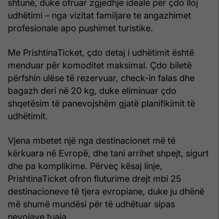
shtunë, duke ofruar zgjedhje ideale për çdo lloj
udhëtimi – nga vizitat familjare te angazhimet
profesionale apo pushimet turistike.
Me PrishtinaTicket, çdo detaj i udhëtimit është
menduar për komoditet maksimal. Çdo biletë
përfshin ulëse të rezervuar, check-in falas dhe
bagazh deri në 20 kg, duke eliminuar çdo
shqetësim të panevojshëm gjatë planifikimit të
udhëtimit.
Vjena mbetet një nga destinacionet më të
kërkuara në Evropë, dhe tani arrihet shpejt, sigurt
dhe pa komplikime. Përveç kësaj linje,
PrishtinaTicket ofron fluturime drejt mbi 25
destinacioneve të tjera evropiane, duke ju dhënë
më shumë mundësi për të udhëtuar sipas
nevojave tuaja.