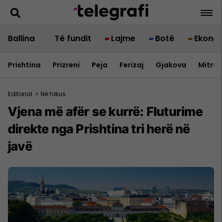
Ballina
Të fundit
Lajme
Botë
Ekono
Prishtina
Prizreni
Peja
Ferizaj
Gjakova
Mitrov
Editorial
>
Në fokus
Vjena më afër se kurrë: Fluturime
direkte nga Prishtina tri herë në
javë