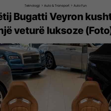
Teknologji
>
Auto & Transport
>
Auto Fun
ëtij Bugatti Veyron kus
një veturë luksoze (Foto