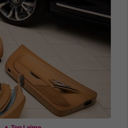
Top Lajme