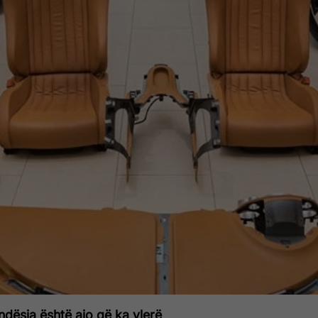
dësia është ajo që ka vlerë