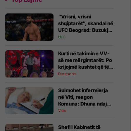
“Vrisni, vrisni
shqiptarët”, skandal në
UFC Beograd: Buzukja
u përball me thirrje
UFC
anti-shqiptare nga
tribunat
Kurti në takimin e VV-
së me mërgimtarët: Po
krijojmë kushtet që të
ktheheni në Kosovë
Diaspora
Sulmohet infermierja
në Viti, reagon
Komuna: Dhuna ndaj
stafit shëndetësor nuk
Vitia
tolerohet
Shefi i Kabinetit të