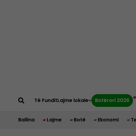
Të Fundit
Lajme lokale
Botërori 2026
Ballina
Lajme
Botë
Ekonomi
T