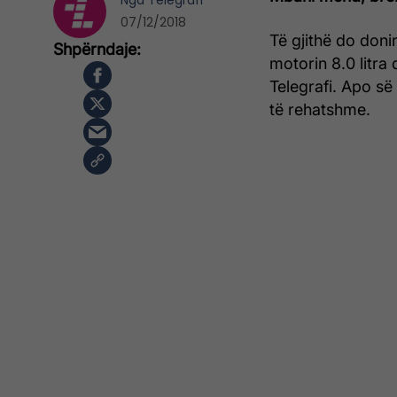
Nga
Telegrafi
07/12/2018
Të gjithë do doni
motorin 8.0 litra
Telegrafi. Apo së
të rehatshme.