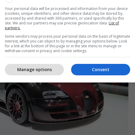
t, mund të ishin si rifreskim i mirë dhe bien në
er edhe te modelet Civic dhe Camry. /Telegrafi/
Your personal data will be processed and information from your device
(cookies, unique identifiers, and other device data) may be stored by,
accessed by and shared with 369 partners, or used specifically by this
site. We and our partners may use precise geolocation data.
List of
partners.
Some vendors may process your personal data on the basis of legitimate
interest, which you can object to by managing your options below. Look
for a link at the bottom of this page or in the site menu to manage or
withdraw consent in privacy and cookie settings.
Manage options
Consent