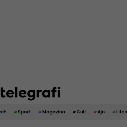
ech
Sport
Magazina
Cult
Ajo
Life