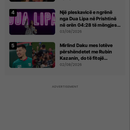
tribunat
Një pleskavicë e ngrënë
nga Dua Lipa në Prishtinë
në orën 04:28 të mëngjesit
- dhe bota digjitale serbe
03/08/2026
shpall gjendjen e luftës
Mirlind Daku mes lotëve
përshëndetet me Rubin
Kazanin, do të fitojë
miliona te Spartak Moska
02/08/2026