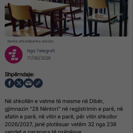
banka shkolla
banka shkolla
Nga
Telegrafi
17/06/2026
Në shkollën e vetme të mesme në Dibër,
gjimnazin “28 Nëntori” në regjistrimin e parë, në
afatin e parë, në vitin e parë, për vitin shkollor
2026/2027, janë plotësuar vetëm 32 nga 238
vendet e parapara të nxënësve.