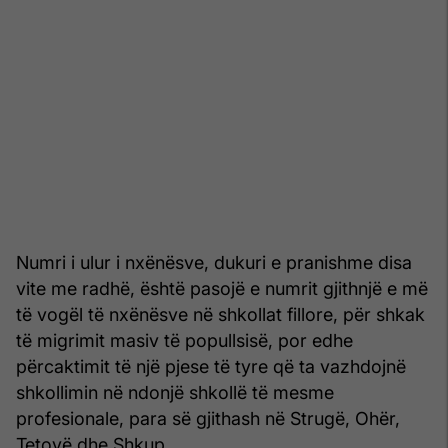
Numri i ulur i nxënësve, dukuri e pranishme disa
vite me radhë, është pasojë e numrit gjithnjë e më
të vogël të nxënësve në shkollat fillore, për shkak
të migrimit masiv të popullsisë, por edhe
përcaktimit të një pjese të tyre që ta vazhdojnë
shkollimin në ndonjë shkollë të mesme
profesionale, para së gjithash në Strugë, Ohër,
Tetovë dhe Shkup.