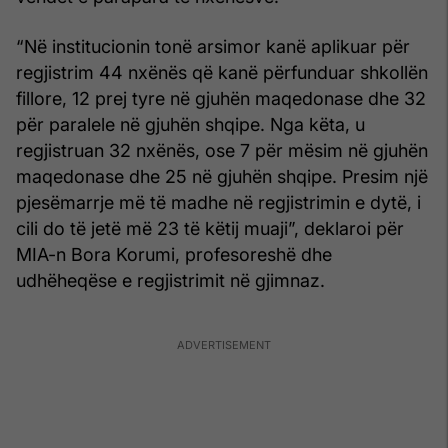
“Në institucionin tonë arsimor kanë aplikuar për
regjistrim 44 nxënës që kanë përfunduar shkollën
fillore, 12 prej tyre në gjuhën maqedonase dhe 32
për paralele në gjuhën shqipe. Nga këta, u
regjistruan 32 nxënës, ose 7 për mësim në gjuhën
maqedonase dhe 25 në gjuhën shqipe. Presim një
pjesëmarrje më të madhe në regjistrimin e dytë, i
cili do të jetë më 23 të këtij muaji”, deklaroi për
MIA-n Bora Korumi, profesoreshë dhe
udhëheqëse e regjistrimit në gjimnaz.