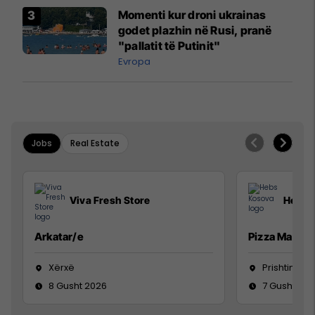
Momenti kur droni ukrainas
godet plazhin në Rusi, pranë
"pallatit të Putinit"
Evropa
Jobs
Real Estate
Viva Fresh Store
Hebs 
Arkatar/e
Pizza Man
Xërxë
Prishtinë
8 Gusht 2026
7 Gusht 20