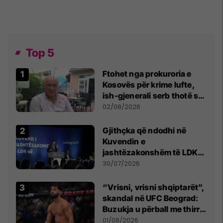
Top 5
Ftohet nga prokuroria e
Kosovës për krime lufte,
ish-gjenerali serb thotë se
dikush e tradhtoi në
02/08/2026
Beograd
Gjithçka që ndodhi në
Kuvendin e
jashtëzakonshëm të LDK-
së
30/07/2026
“Vrisni, vrisni shqiptarët”,
skandal në UFC Beograd:
Buzukja u përball me thirrje
anti-shqiptare nga
01/08/2026