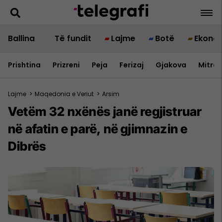
Ballina
Të fundit
Lajme
Botë
Ekono
Prishtina
Prizreni
Peja
Ferizaj
Gjakova
Mitrov
Lajme
>
Maqedonia e Veriut
>
Arsim
Vetëm 32 nxënës janë regjistruar
në afatin e parë, në gjimnazin e
Dibrës