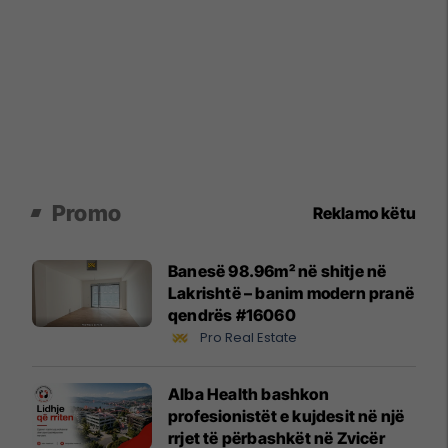
Promo
Reklamo këtu
Banesë 98.96m² në shitje në
Lakrishtë – banim modern pranë
qendrës #16060
Pro Real Estate
Alba Health bashkon
profesionistët e kujdesit në një
rrjet të përbashkët në Zvicër