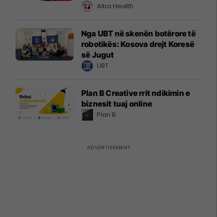
Alba Health
Nga UBT në skenën botërore të
robotikës: Kosova drejt Koresë
së Jugut
UBT
Plan B Creative rrit ndikimin e
biznesit tuaj online
Plan B