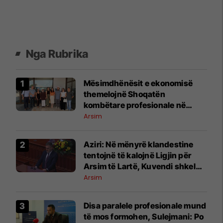
Nga Rubrika
Mësimdhënësit e ekonomisë
themelojnë Shoqatën
kombëtare profesionale në
Maqedoninë e Veriut
Arsim
Aziri: Në mënyrë klandestine
tentojnë të kalojnë Ligjin për
Arsim të Lartë, Kuvendi shkel
rregulloren
Arsim
Disa paralele profesionale mund
të mos formohen, Sulejmani: Po