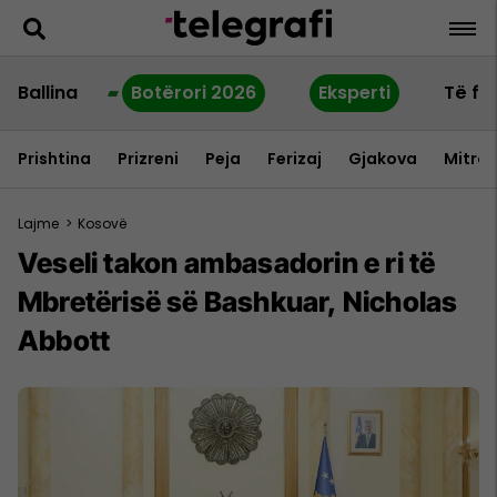
Ballina
Botërori 2026
Eksperti
Të fu
Prishtina
Prizreni
Peja
Ferizaj
Gjakova
Mitrov
Lajme
>
Kosovë
Veseli takon ambasadorin e ri të
Mbretërisë së Bashkuar, Nicholas
Abbott