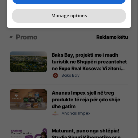
Manage options
Promo
Reklamo këtu
Baks Bay, projekti me i madh
turistik në Shqipëri prezantohet
ne Expo Real Kosova: Vizitoni
shtandin dhe zbuloni
Baks Bay
mundësitë e investimit
Ananas Impex sjell në treg
produkte të reja për çdo shije
dhe gatim
Ananas Impex
Maturant, puno nga shtëpia!
Studio Siguri Kibernetike ose