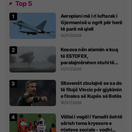
Top 5
Aeroplani më i ri luftarak i
Gjermanisë u ngrit për herë
të parë në qiell
16/07/2026
Kosova nën alarmin e kuq
të ESTOFEX,
paralajmërohen stuhi të
fuqishme me breshër dhe
21/07/2026
erëra të forta
Sllovenët zbulojnë se sa do
të fitojë Vincic për gjykimin
e finales së Kupës së Botës
18/07/2026
Vëllai i vogël i Yamalit është
sërish tema kryesore e
rrjeteve sociale - vodhi