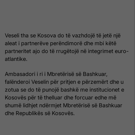
Veseli tha se Kosova do të vazhdojë të jetë një
aleat i partnerëve perëndimorë dhe mbi këtë
partneritet ajo do të rrugëtojë në integrimet euro-
atlantike.
Ambasadori i ri i Mbretërisë së Bashkuar,
falënderoi Veselin për pritjen e përzemërt dhe u
zotua se do të punojë bashkë me institucionet e
Kosovës për të thelluar dhe forcuar edhe më
shumë lidhjet ndërmjet Mbretërisë së Bashkuar
dhe Republikës së Kosovës.​