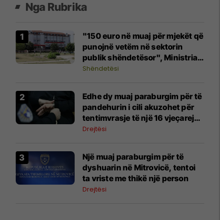
Nga Rubrika
"150 euro në muaj për mjekët që
punojnë vetëm në sektorin
publik shëndetësor", Ministria e
Shëndetësisë del me vendim
Shëndetësi
​Edhe dy muaj paraburgim për të
pandehurin i cili akuzohet për
tentimvrasje të një 16 vjeçareje
në Vushtrri
Drejtësi
Një muaj paraburgim për të
dyshuarin në Mitrovicë, tentoi
ta vriste me thikë një person
Drejtësi