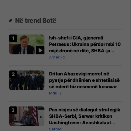
Në trend Botë
Ish-shefi i CIA, gjenerali
Petraeus: Ukraina përdor mbi 10
mijë dronë në ditë, SHBA-ja
mbetet shumë prapa në
Amerika
prodhim
Dritan Abazoviqi merret në
pyetje për dhënien e shtetësisë
së nderit biznesmenit kosovar
Mali i Zi
Pas nisjes së dialogut strategjik
SHBA-Serbi, Serwer kritikon
Uashingtonin: Anashkaluat
Banjskën, sulmin ndaj KFOR-it
Serbia