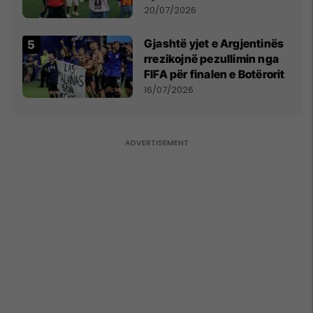
vëmendjen pas finales së
20/07/2026
Kupës së Botës
Gjashtë yjet e Argjentinës
rrezikojnë pezullimin nga
FIFA për finalen e Botërorit
16/07/2026